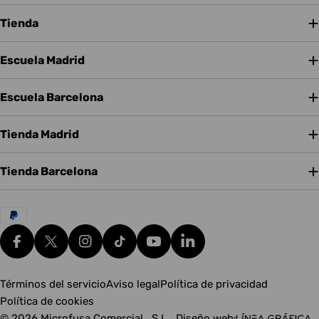
Tienda
Escuela Madrid
Escuela Barcelona
Tienda Madrid
Tienda Barcelona
Métodos
de
pago
Facebook
X (Twitter)
Instagram
tiktok
YouTube
Translation missing: es.g
Términos del servicio
Aviso legal
Política de privacidad
Política de cookies
© 2026
Microfusa Comercial , S.L.
.
Diseño web: