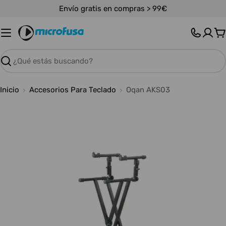
Saltar
Envío gratis en compras > 99€
al
contenido
C
Buscar
Inicio
Accesorios Para Teclado
Oqan AKS03
Abrir medios 0 en modal