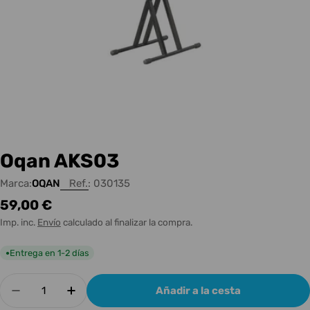
Oqan AKS03
Marca:
OQAN
Ref.:
030135
Precio
59,00 €
habitual
Imp. inc.
Envío
calculado al finalizar la compra.
Entrega en 1-2 días
●
Cantidad
Añadir a la cesta
Disminuir cantidad para Oqan AKS03
Aumentar cantidad para Oqan AKS03