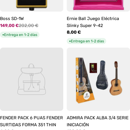
Boss SD-1W
Ernie Ball Juego Eléctrica
149,00 €
202,00 €
Slinky Super 9-42
Precio
Precio
Precio
8,00 €
de
habitual
Entrega en 1-2 días
●
habitual
oferta
Entrega en 1-2 días
●
FENDER PACK 6 PUAS FENDER
ADMIRA PACK ALBA 3/4 SERIE
SURTIDAS FORMA 351 THIN
INICIACIÓN