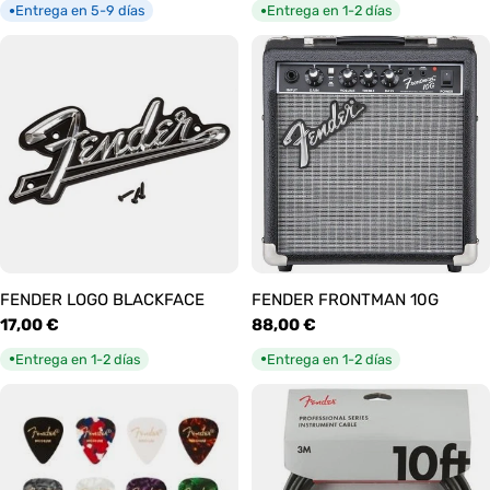
habitual
habitual
Entrega en 5-9 días
Entrega en 1-2 días
●
●
FENDER LOGO BLACKFACE
FENDER FRONTMAN 10G
Precio
17,00 €
Precio
88,00 €
habitual
habitual
Entrega en 1-2 días
Entrega en 1-2 días
●
●