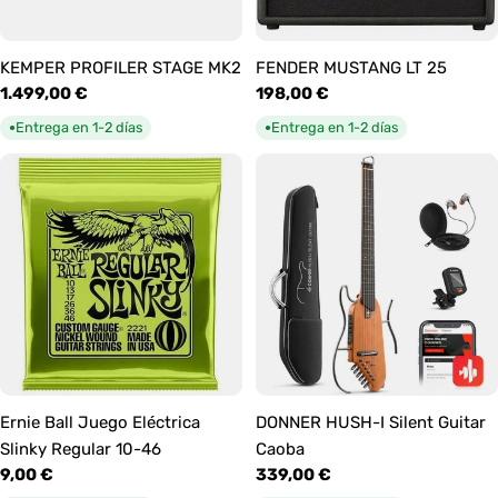
KEMPER PROFILER STAGE MK2
FENDER MUSTANG LT 25
Precio
1.499,00 €
Precio
198,00 €
habitual
habitual
Entrega en 1-2 días
Entrega en 1-2 días
●
●
Ernie Ball Juego Eléctrica
DONNER HUSH-I Silent Guitar
Slinky Regular 10-46
Caoba
Precio
9,00 €
Precio
339,00 €