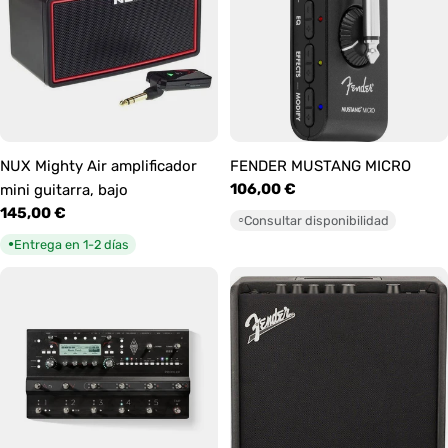
NUX Mighty Air amplificador
FENDER MUSTANG MICRO
Precio
106,00 €
mini guitarra, bajo
habitual
Precio
145,00 €
Consultar disponibilidad
○
habitual
Entrega en 1-2 días
●