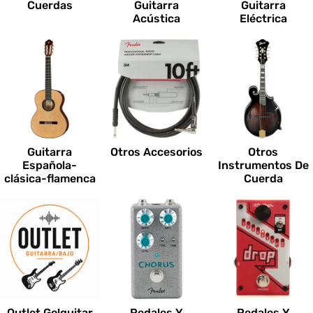
Cuerdas
Guitarra
Guitarra
Acústica
Eléctrica
Guitarra
Otros Accesorios
Otros
Española-
Instrumentos De
clásica-flamenca
Cuerda
Outlet Go!guitar
Pedales Y
Pedales Y