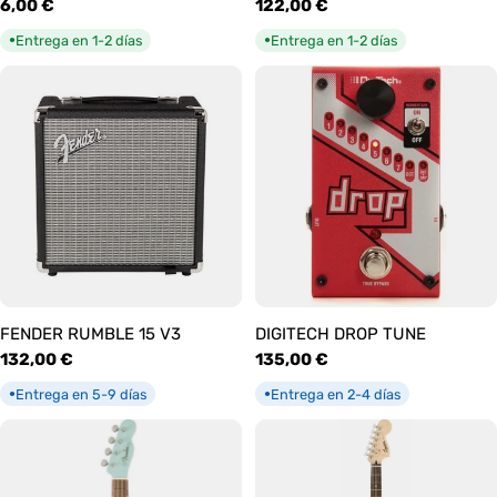
Precio
6,00 €
Precio
122,00 €
habitual
habitual
Entrega en 1-2 días
Entrega en 1-2 días
●
●
FENDER RUMBLE 15 V3
DIGITECH DROP TUNE
Precio
132,00 €
Precio
135,00 €
habitual
habitual
Entrega en 5-9 días
Entrega en 2-4 días
●
●