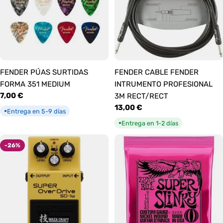
FENDER PÚAS SURTIDAS
FENDER CABLE FENDER
FORMA 351 MEDIUM
INTRUMENTO PROFESIONAL
Precio
7,00 €
3M RECT/RECT
habitual
Precio
13,00 €
Entrega en 5-9 días
●
habitual
Entrega en 1-2 días
●
-26%