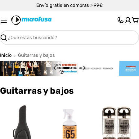
Saltar
Envío gratis en compras > 99€
al
contenido
C
Buscar
Inicio
Guitarras y bajos
C
Guitarras y bajos
o
l
e
c