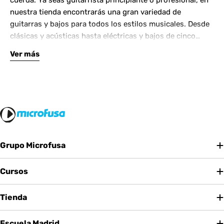
cuerda. Ya seas guitarrista principiante o profesional, en
nuestra tienda encontrarás una gran variedad de
guitarras y bajos para todos los estilos musicales. Desde
clásicas y acústicas hasta eléctricas y bajos de cinco
cuerdas, contamos con las mejores marcas del mercado.
Ver más
Complementa tu instrumento con amplificadores de
calidad y una amplia gama de efectos para crear tu propio
sonido.
Grupo Microfusa
Cursos
Tienda
Escuela Madrid