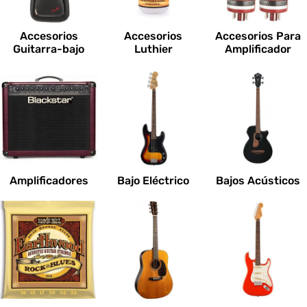
c
i
Accesorios
Accesorios
Accesorios Para
o
Guitarra-bajo
Luthier
Amplificador
n
e
s
:
Amplificadores
Bajo Eléctrico
Bajos Acústicos