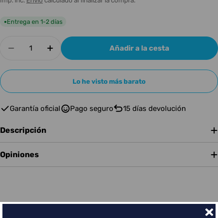
de
habitual
oferta
Entrega en 1-2 días
●
Cantidad
Añadir a la cesta
Disminuir cantidad para Antelope Edge Note
Aumentar cantidad para Antelope Edg
Lo he visto más barato
Garantía oficial
Pago seguro
15 días devolución
Descripción
Opiniones