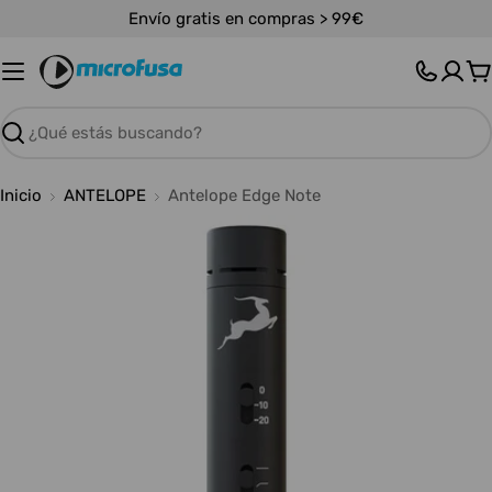
Saltar
Envío gratis en compras > 99€
al
contenido
C
Buscar
Inicio
ANTELOPE
Antelope Edge Note
Abrir medios 0 en modal