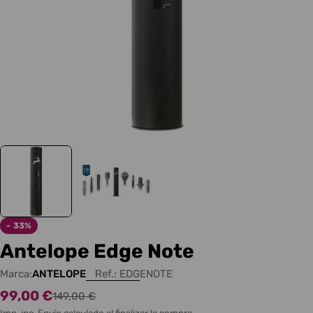
-
33%
Antelope Edge Note
Marca:
ANTELOPE
Ref.:
EDGENOTE
99,00 €
Precio
Precio
149,00 €
Imp. inc.
Envío
calculado al finalizar la compra.