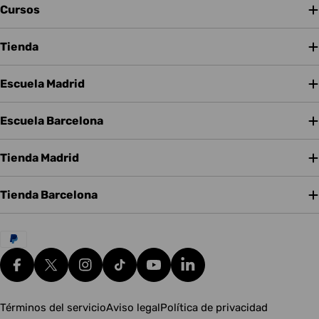
Cursos
Tienda
Escuela Madrid
Escuela Barcelona
Tienda Madrid
Tienda Barcelona
Métodos
de
pago
Facebook
X (Twitter)
Instagram
tiktok
YouTube
Translation missing: es.g
Términos del servicio
Aviso legal
Política de privacidad