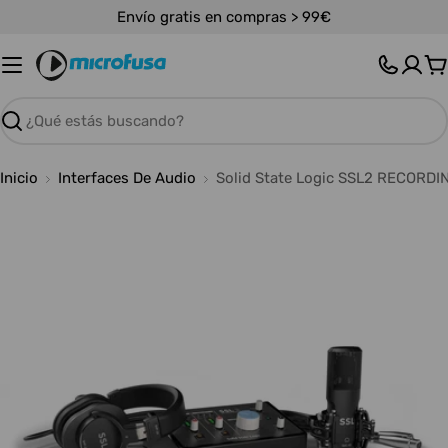
Saltar
Envío gratis en compras > 99€
al
contenido
C
Buscar
Inicio
Interfaces De Audio
Solid State Logic SSL2 RECORDI
Abrir medios 0 en modal