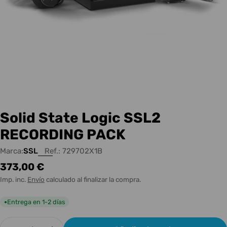
Solid State Logic SSL2
RECORDING PACK
Marca:
SSL
Ref.:
729702X1B
Precio
373,00 €
habitual
Imp. inc.
Envío
calculado al finalizar la compra.
Entrega en 1-2 días
●
Cantidad