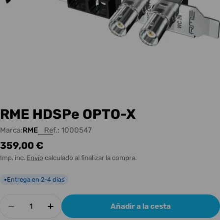
RME HDSPe OPTO-X
Marca:
RME
Ref.:
1000547
Precio
359,00 €
habitual
Imp. inc.
Envío
calculado al finalizar la compra.
Entrega en 2-4 días
●
Cantidad
Añadir a la cesta
Disminuir cantidad para RME HDSPe OPTO-X
Aumentar cantidad para RME HDSPe 