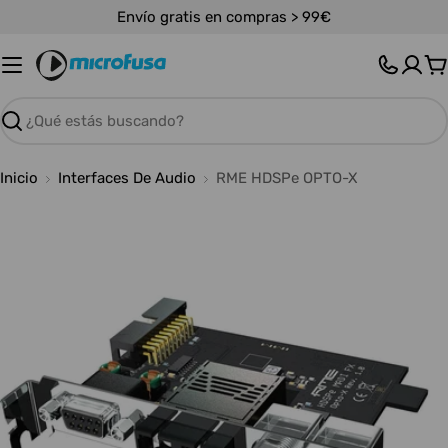
Saltar
Envío gratis en compras > 99€
al
contenido
C
Buscar
Inicio
Interfaces De Audio
RME HDSPe OPTO-X
Abrir medios 0 en modal