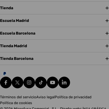
Tienda
Escuela Madrid
Escuela Barcelona
Tienda Madrid
Tienda Barcelona
Métodos
de
pago
Facebook
X (Twitter)
Instagram
tiktok
YouTube
Translation missing: es.g
Términos del servicio
Aviso legal
Política de privacidad
Política de cookies
© 2026
Microfusa Comercial , S.L.
.
Diseño web: