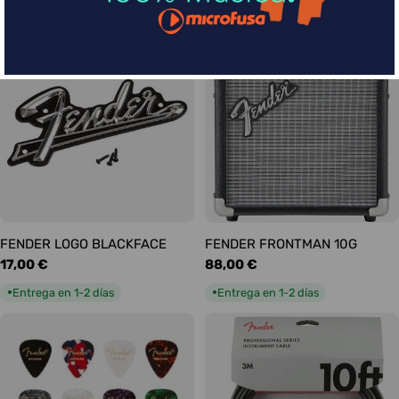
habitual
habitual
Entrega en 1-2 días
Entrega en 1-2 días
●
●
FENDER LOGO BLACKFACE
FENDER FRONTMAN 10G
Precio
17,00 €
Precio
88,00 €
habitual
habitual
Entrega en 1-2 días
Entrega en 1-2 días
●
●