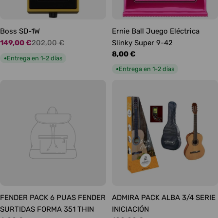
Boss SD-1W
Ernie Ball Juego Eléctrica
149,00 €
202,00 €
Slinky Super 9-42
Precio
Precio
Precio
8,00 €
de
habitual
Entrega en 1-2 días
●
habitual
oferta
Entrega en 1-2 días
●
FENDER PACK 6 PUAS FENDER
ADMIRA PACK ALBA 3/4 SERIE
SURTIDAS FORMA 351 THIN
INICIACIÓN