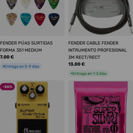
FENDER PÚAS SURTIDAS
FENDER CABLE FENDER
FORMA 351 MEDIUM
INTRUMENTO PROFESIONAL
Precio
7,00 €
3M RECT/RECT
habitual
Precio
13,00 €
Entrega en 5-9 días
●
habitual
Entrega en 1-2 días
●
-26%