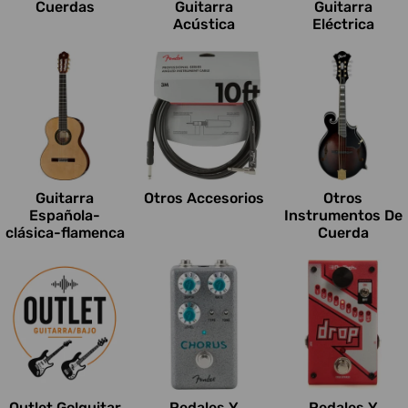
Cuerdas
Guitarra
Guitarra
Acústica
Eléctrica
Guitarra
Otros Accesorios
Otros
Española-
Instrumentos De
clásica-flamenca
Cuerda
Outlet Go!guitar
Pedales Y
Pedales Y