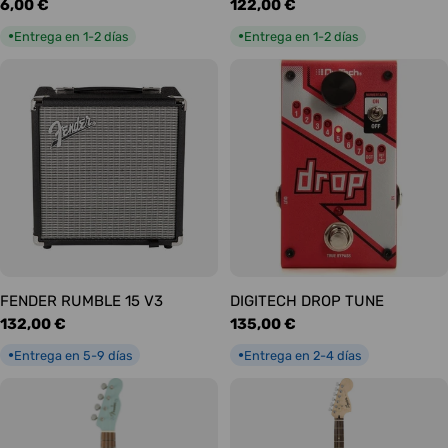
Precio
6,00 €
Precio
122,00 €
habitual
habitual
Entrega en 1-2 días
Entrega en 1-2 días
●
●
FENDER RUMBLE 15 V3
DIGITECH DROP TUNE
Precio
132,00 €
Precio
135,00 €
habitual
habitual
Entrega en 5-9 días
Entrega en 2-4 días
●
●