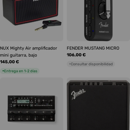
NUX Mighty Air amplificador
FENDER MUSTANG MICRO
Precio
106,00 €
mini guitarra, bajo
habitual
Precio
145,00 €
Consultar disponibilidad
○
habitual
Entrega en 1-2 días
●