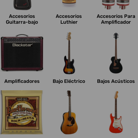
c
i
Accesorios
Accesorios
Accesorios Para
o
Guitarra-bajo
Luthier
Amplificador
n
e
s
:
Amplificadores
Bajo Eléctrico
Bajos Acústicos