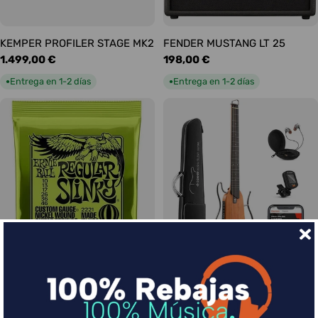
KEMPER PROFILER STAGE MK2
FENDER MUSTANG LT 25
Precio
1.499,00 €
Precio
198,00 €
habitual
habitual
Entrega en 1-2 días
Entrega en 1-2 días
●
●
Ernie Ball Juego Eléctrica
DONNER HUSH-I Silent Guitar
Slinky Regular 10-46
Caoba
Precio
9,00 €
Precio
339,00 €