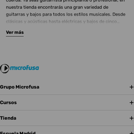
cuerda. Ya seas guitarrista principiante o profesional, en
nuestra tienda encontrarás una gran variedad de
guitarras y bajos para todos los estilos musicales. Desde
clásicas y acústicas hasta eléctricas y bajos de cinco
cuerdas, contamos con las mejores marcas del mercado.
Ver más
Complementa tu instrumento con amplificadores de
calidad y una amplia gama de efectos para crear tu propio
sonido.
Grupo Microfusa
Cursos
Tienda
Escuela Madrid