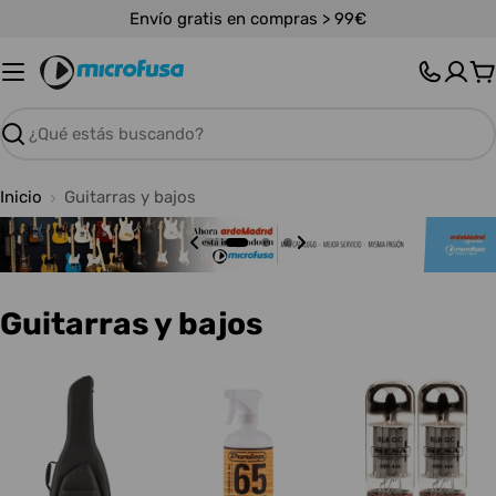
Saltar
Envío gratis en compras > 99€
al
contenido
C
Buscar
Inicio
Guitarras y bajos
C
Guitarras y bajos
o
l
e
c