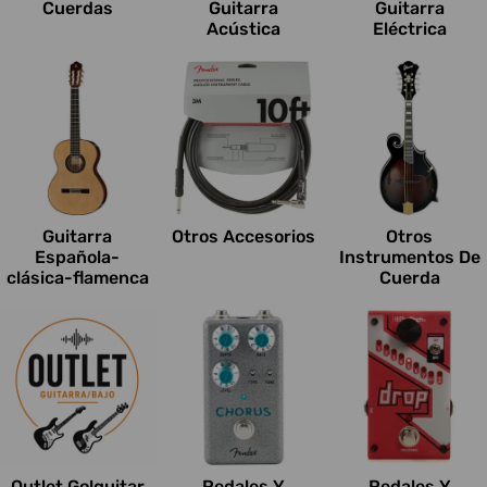
Cuerdas
Guitarra
Guitarra
Acústica
Eléctrica
Guitarra
Otros Accesorios
Otros
Española-
Instrumentos De
clásica-flamenca
Cuerda
Outlet Go!guitar
Pedales Y
Pedales Y