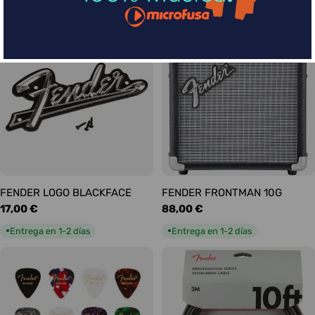
habitual
habitual
Entrega en 5-9 días
Entrega en 1-2 días
●
●
FENDER LOGO BLACKFACE
FENDER FRONTMAN 10G
Precio
17,00 €
Precio
88,00 €
habitual
habitual
Entrega en 1-2 días
Entrega en 1-2 días
●
●