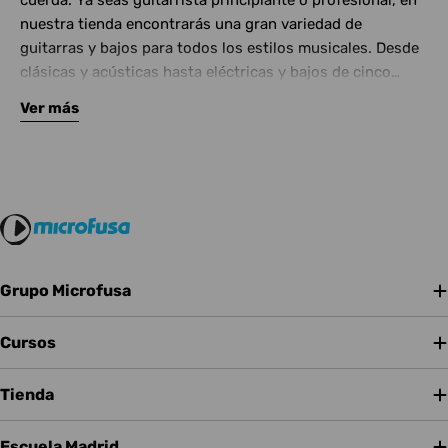
cuerda. Ya seas guitarrista principiante o profesional, en
nuestra tienda encontrarás una gran variedad de
guitarras y bajos para todos los estilos musicales. Desde
clásicas y acústicas hasta eléctricas y bajos de cinco
cuerdas, contamos con las mejores marcas del mercado.
Ver más
Complementa tu instrumento con amplificadores de
calidad y una amplia gama de efectos para crear tu propio
sonido.
Grupo Microfusa
Cursos
Tienda
Escuela Madrid