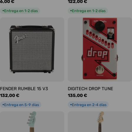
Precio
6,00 €
Precio
122,00 €
habitual
habitual
Entrega en 1-2 días
Entrega en 1-2 días
●
●
FENDER RUMBLE 15 V3
DIGITECH DROP TUNE
Precio
132,00 €
Precio
135,00 €
habitual
habitual
Entrega en 5-9 días
Entrega en 2-4 días
●
●