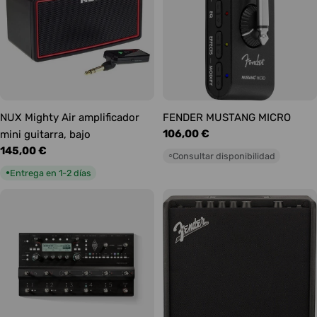
NUX Mighty Air amplificador
FENDER MUSTANG MICRO
Precio
106,00 €
mini guitarra, bajo
habitual
Precio
145,00 €
Consultar disponibilidad
○
habitual
Entrega en 1-2 días
●