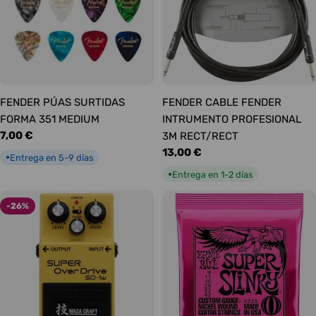
FENDER PÚAS SURTIDAS
FENDER CABLE FENDER
FORMA 351 MEDIUM
INTRUMENTO PROFESIONAL
Precio
7,00 €
3M RECT/RECT
habitual
Precio
13,00 €
Entrega en 5-9 días
●
habitual
Entrega en 1-2 días
●
-26%