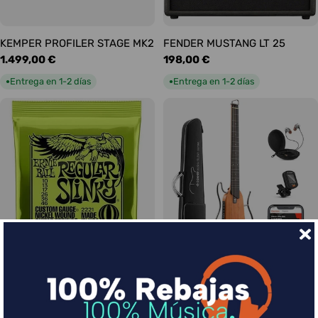
KEMPER PROFILER STAGE MK2
FENDER MUSTANG LT 25
Precio
1.499,00 €
Precio
198,00 €
habitual
habitual
Entrega en 1-2 días
Entrega en 1-2 días
●
●
Ernie Ball Juego Eléctrica
DONNER HUSH-I Silent Guitar
Slinky Regular 10-46
Caoba
Precio
9,00 €
Precio
339,00 €