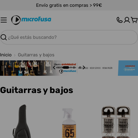
Saltar
Envío gratis en compras > 99€
al
contenido
C
Buscar
Inicio
Guitarras y bajos
C
Guitarras y bajos
o
l
e
c