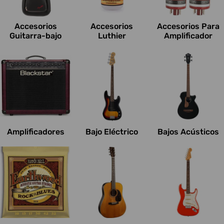
c
i
Accesorios
Accesorios
Accesorios Para
o
Guitarra-bajo
Luthier
Amplificador
n
e
s
:
Amplificadores
Bajo Eléctrico
Bajos Acústicos