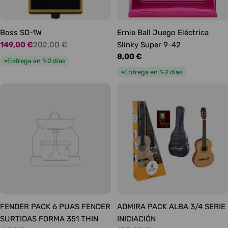
Boss SD-1W
Ernie Ball Juego Eléctrica
149,00 €
202,00 €
Slinky Super 9-42
Precio
Precio
Precio
8,00 €
de
habitual
Entrega en 1-2 días
●
habitual
oferta
Entrega en 1-2 días
●
FENDER PACK 6 PUAS FENDER
ADMIRA PACK ALBA 3/4 SERIE
SURTIDAS FORMA 351 THIN
INICIACIÓN