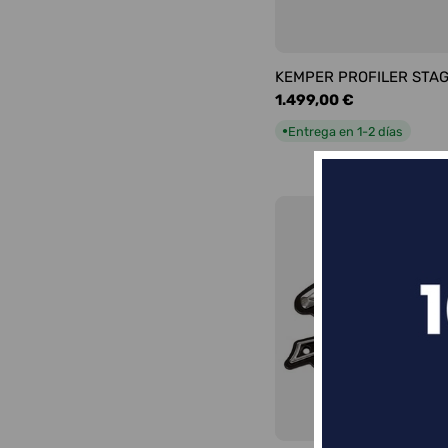
KEMPER PROFILER STA
Precio
1.499,00 €
habitual
Entrega en 1-2 días
●