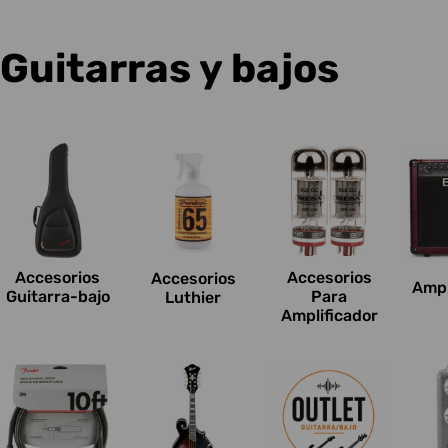
C
Guitarras y bajos
o
l
e
c
Accesorios
Accesorios
Accesorios
Ampl
c
Guitarra-bajo
Para
Luthier
Amplificador
i
o