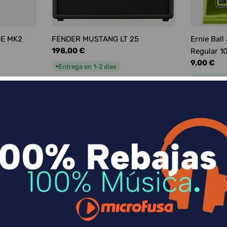
GE MK2
FENDER MUSTANG LT 25
Ernie Ball
Precio
198,00 €
Regular 1
habitual
Precio
9,00 €
Entrega en 1-2 días
●
habitual
Entrega e
●