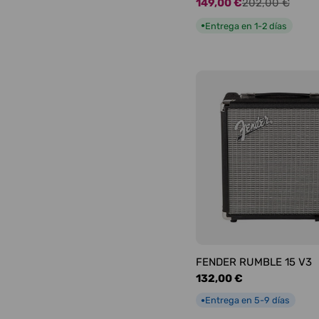
149,00 €
202,00 €
Precio
Precio
de
habitual
Entrega en 1-2 días
●
oferta
FENDER RUMBLE 15 V3
Precio
132,00 €
habitual
Entrega en 5-9 días
●