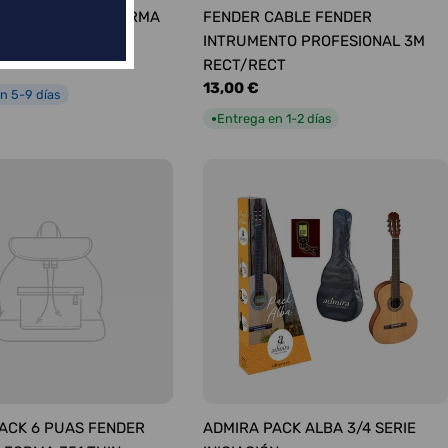
ÚAS SURTIDAS FORMA
FENDER CABLE FENDER
UM
INTRUMENTO PROFESIONAL 3M
RECT/RECT
Precio
13,00 €
n 5-9 días
habitual
Entrega en 1-2 días
●
ACK 6 PUAS FENDER
ADMIRA PACK ALBA 3/4 SERIE