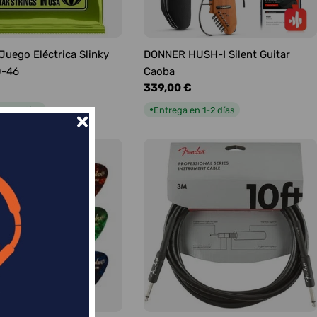
 Juego Eléctrica Slinky
DONNER HUSH-I Silent Guitar
0-46
Caoba
Precio
339,00 €
habitual
n 1-2 días
Entrega en 1-2 días
●