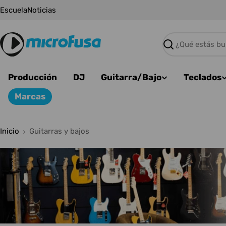
Saltar
Escuela
Noticias
al
contenido
Buscar
Producción
DJ
Guitarra/Bajo
Teclados
Marcas
Inicio
Guitarras y bajos