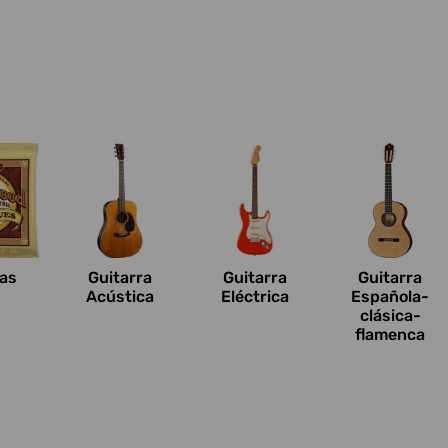
n
as
Guitarra
Guitarra
Guitarra
Acústica
Eléctrica
Española-
clásica-
flamenca