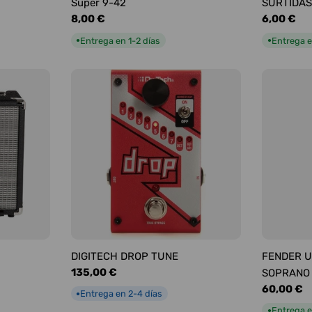
Super 9-42
SURTIDAS
Precio
8,00 €
Precio
6,00 €
habitual
habitual
Entrega en 1-2 días
Entrega e
●
●
DIGITECH DROP TUNE
FENDER U
Precio
135,00 €
SOPRANO
habitual
Precio
60,00 €
Entrega en 2-4 días
●
habitual
Entrega e
●