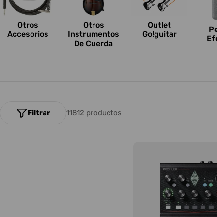
n
e
Otros
Outlet
Otros
P
Accesorios
Go!guitar
Instrumentos
Ef
s
De Cuerda
:
Filtrar
11812 productos