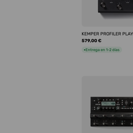
KEMPER PROFILER PLA
Precio
579,00 €
habitual
Entrega en 1-2 días
●