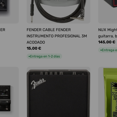
YER
FENDER CABLE FENDER
NUX Might
INSTRUMENTO PROFESIONAL 3M
guitarra, 
Precio
145,00 €
ACODADO
habitual
Precio
15,00 €
Entrega e
●
habitual
Entrega en 1-2 días
●