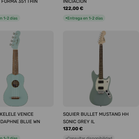
 FORMA 351 THIN
INICIACIÓN
Precio
122,00 €
habitual
n 1-2 días
Entrega en 1-2 días
●
KELELE VENICE
SQUIER BULLET MUSTANG HH
 DAPHNE BLUE WN
SONIC GREY IL
Precio
137,00 €
habitual
n 1-2 días
Consultar disponibilidad
○