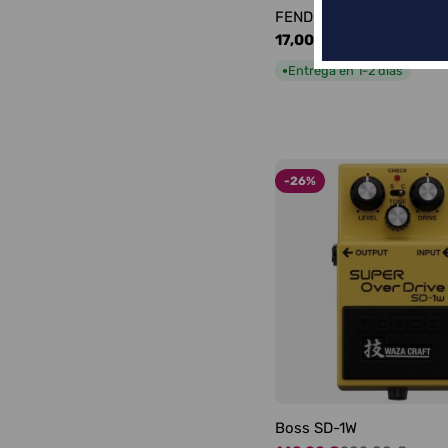
FENDER LOGO BLACKFA
Precio
17,00 €
habitual
Entrega en 1-2 días
●
-26%
Boss SD-1W