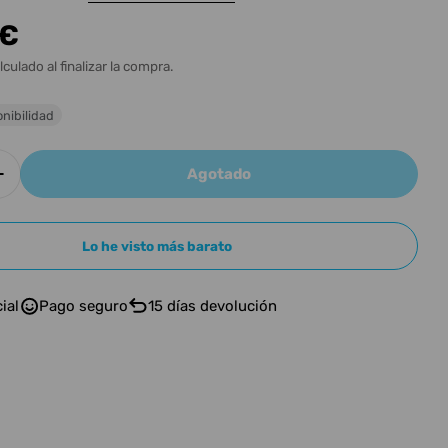
n
 €
l
lculado al finalizar la compra.
nibilidad
Agotado
 cantidad para Electro Harmonix Deluxe Electric 
Aumentar cantidad para Electro Harmonix Deluxe 
n modal
Lo he visto más barato
ial
Pago seguro
15 días devolución