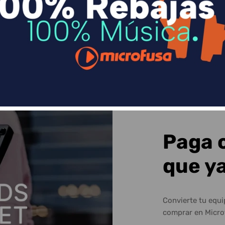
Sequra
Paga 
que y
Convierte tu equ
comprar en Micro