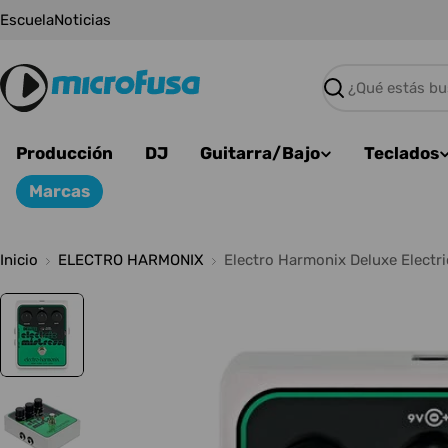
Saltar
Escuela
Noticias
al
contenido
Buscar
Producción
DJ
Guitarra/Bajo
Teclados
Marcas
Inicio
ELECTRO HARMONIX
Electro Harmonix Deluxe Electri