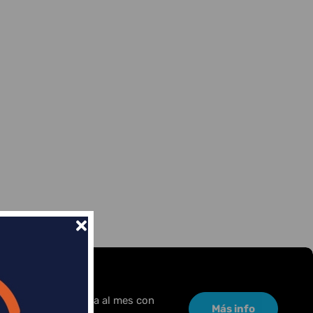
or una pequeña cuota al mes con
Más info