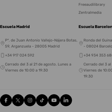
Freeaudilibrary
Zentralmedia
Escuela Madrid
Escuela Barcelo
Pº. de Juan Antonio Vallejo-Nájera Botas,
Ronda del Guina
59, Arganzuela - 28005 Madrid
- 08024 Barcel
+34 917 024 592
+34 934 353 68
Cerrado del 3 al 21 de agosto. Lunes a
Cerrado del 3 al
Viernes de 10:00 a 19:30
Viernes de 10:00
19:30
Facebook
X (Twitter)
Instagram
tiktok
YouTube
Translation missing: es.g