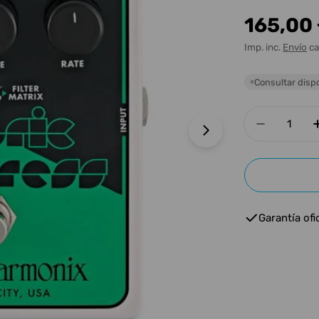
Precio
165,00
habitua
Imp. inc.
Envío
ca
Consultar dispo
○
Cantidad
Disminuir
Abrir medios 1 e
Garantía ofic