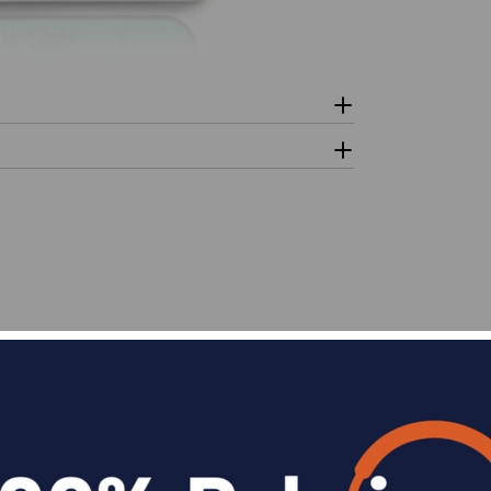
n
Divide en 3 sin coste o hasta en 18 meses p