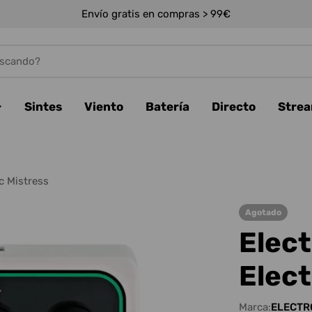
Envío gratis en compras > 99€
Sintes
Viento
Batería
Directo
Stre
c Mistress
Agotado
Elec
Elect
Marca:
ELECTR