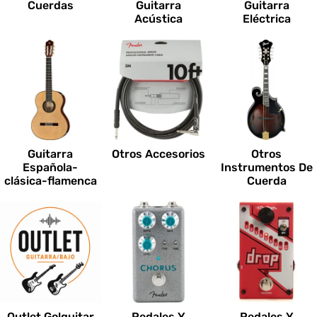
Cuerdas
Guitarra
Guitarra
Acústica
Eléctrica
Guitarra
Otros Accesorios
Otros
Española-
Instrumentos De
clásica-flamenca
Cuerda
Outlet Go!guitar
Pedales Y
Pedales Y