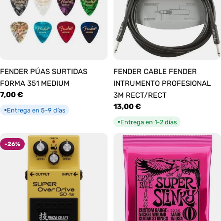
FENDER PÚAS SURTIDAS
FENDER CABLE FENDER
FORMA 351 MEDIUM
INTRUMENTO PROFESIONAL
Precio
7,00 €
3M RECT/RECT
habitual
Precio
13,00 €
Entrega en 5-9 días
●
habitual
Entrega en 1-2 días
●
-26%