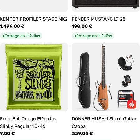
KEMPER PROFILER STAGE MK2
FENDER MUSTANG LT 25
Precio
1.499,00 €
Precio
198,00 €
habitual
habitual
Entrega en 1-2 días
Entrega en 1-2 días
●
●
Ernie Ball Juego Eléctrica
DONNER HUSH-I Silent Guitar
Slinky Regular 10-46
Caoba
Precio
9,00 €
Precio
339,00 €