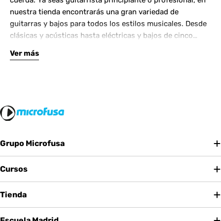
cuerda. Ya seas guitarrista principiante o profesional, en
nuestra tienda encontrarás una gran variedad de
guitarras y bajos para todos los estilos musicales. Desde
clásicas y acústicas hasta eléctricas y bajos de cinco
cuerdas, contamos con las mejores marcas del mercado.
Ver más
Complementa tu instrumento con amplificadores de
calidad y una amplia gama de efectos para crear tu propio
sonido.
Grupo Microfusa
Cursos
Tienda
Escuela Madrid