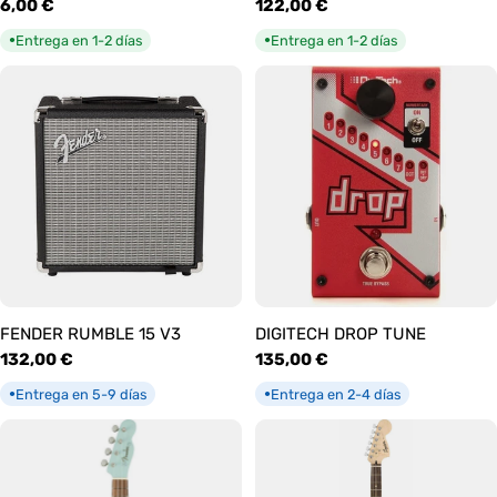
Precio
6,00 €
Precio
122,00 €
habitual
habitual
Entrega en 1-2 días
Entrega en 1-2 días
●
●
FENDER RUMBLE 15 V3
DIGITECH DROP TUNE
Precio
132,00 €
Precio
135,00 €
habitual
habitual
Entrega en 5-9 días
Entrega en 2-4 días
●
●