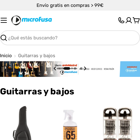
Saltar
Envío gratis en compras > 99€
al
contenido
C
Buscar
Inicio
Guitarras y bajos
C
Guitarras y bajos
o
l
e
c