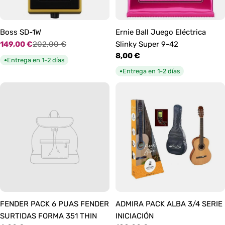
Boss SD-1W
Ernie Ball Juego Eléctrica
149,00 €
202,00 €
Slinky Super 9-42
Precio
Precio
Precio
8,00 €
de
habitual
Entrega en 1-2 días
●
habitual
oferta
Entrega en 1-2 días
●
FENDER PACK 6 PUAS FENDER
ADMIRA PACK ALBA 3/4 SERIE
SURTIDAS FORMA 351 THIN
INICIACIÓN