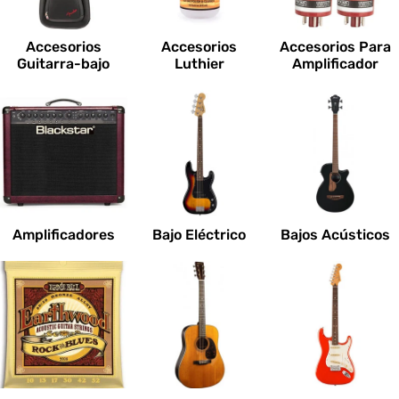
c
i
Accesorios
Accesorios
Accesorios Para
o
Guitarra-bajo
Luthier
Amplificador
n
e
s
:
Amplificadores
Bajo Eléctrico
Bajos Acústicos