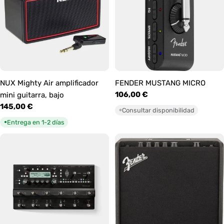
NUX Mighty Air amplificador
FENDER MUSTANG MICRO
Precio
106,00 €
mini guitarra, bajo
habitual
Precio
145,00 €
Consultar disponibilidad
○
habitual
Entrega en 1-2 días
●