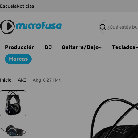
Saltar
Escuela
Noticias
al
contenido
Buscar
Producción
DJ
Guitarra/Bajo
Teclados
Marcas
Inicio
AKG
Akg K-271 MKII