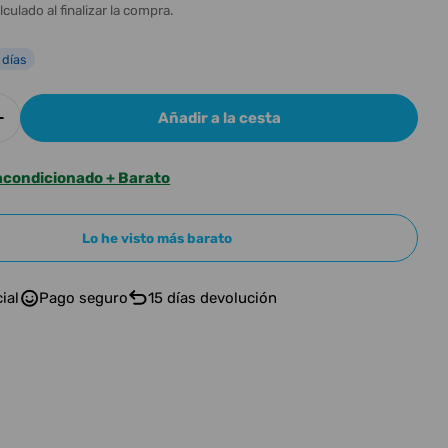
n
l
lculado al finalizar la compra.
 días
Añadir a la cesta
 cantidad para Akg K-271 MKII
Aumentar cantidad para Akg K-271 MKII
acondicionado + Barato
n modal
Lo he visto más barato
ial
Pago seguro
15 días devolución