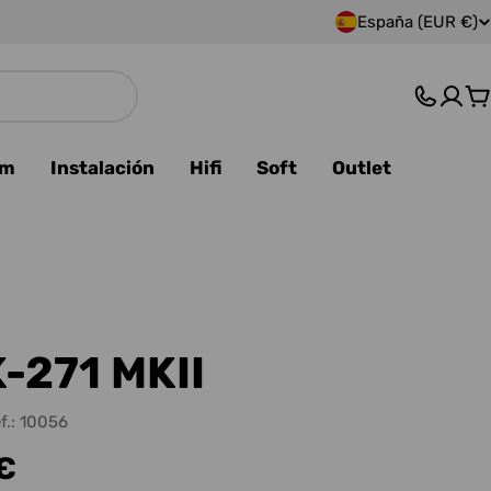
España (EUR €)
P
a
C
í
s
am
Instalación
Hifi
Soft
Outlet
/
r
e
g
-271 MKII
i
f.:
10056
ó
 €