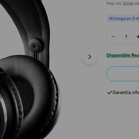
habitua
Imp. inc.
Envío
ca
Entrega en 2-4
●
Cantidad
Disminuir
Disponible Re
Abrir medios 1 e
Garantía ofic