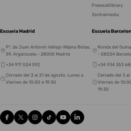
Freeaudilibrary
Zentralmedia
Escuela Madrid
Escuela Barcelo
Pº. de Juan Antonio Vallejo-Nájera Botas,
Ronda del Guina
59, Arganzuela - 28005 Madrid
- 08024 Barcel
+34 917 024 592
+34 934 353 68
Cerrado del 3 al 21 de agosto. Lunes a
Cerrado del 3 al
Viernes de 10:00 a 19:30
Viernes de 10:00
19:30
Facebook
X (Twitter)
Instagram
tiktok
YouTube
Translation missing: es.g