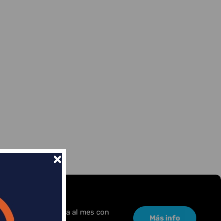
or una pequeña cuota al mes con
Más info