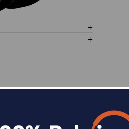
n
Divide en 3 sin coste o hasta en 18 meses p