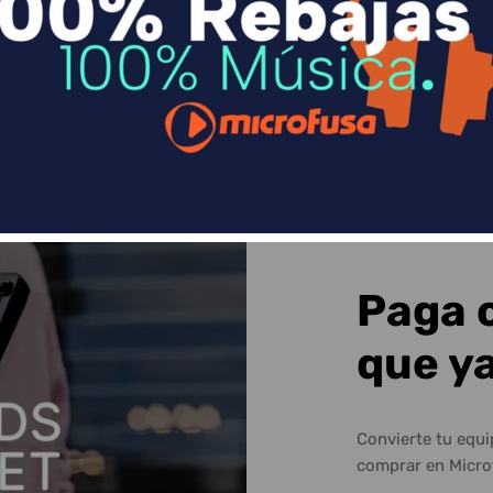
Sequra
Paga 
que y
Convierte tu equ
comprar en Micro