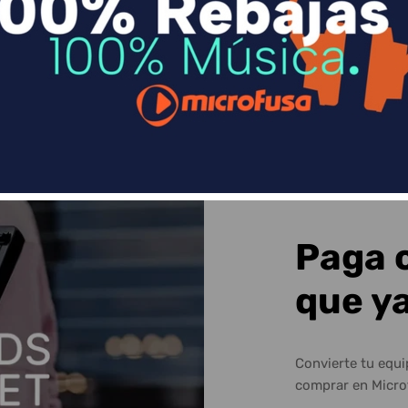
Sequra
Paga 
que y
Convierte tu equ
comprar en Micro