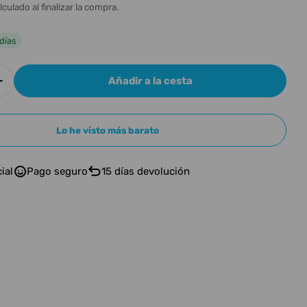
n
l
lculado al finalizar la compra.
días
Añadir a la cesta
r cantidad para KRK KNS-8402
Aumentar cantidad para KRK KNS-8402
Lo he visto más barato
n modal
ial
Pago seguro
15 días devolución