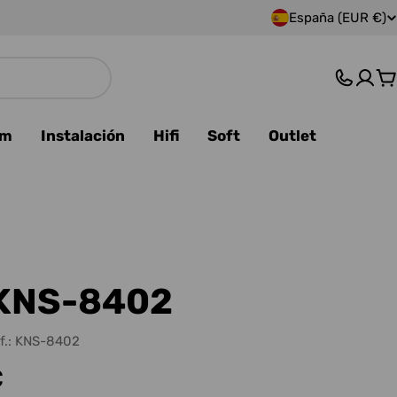
España (EUR €)
P
a
C
í
s
am
Instalación
Hifi
Soft
Outlet
/
r
e
g
KNS-8402
i
f.:
KNS-8402
ó
€