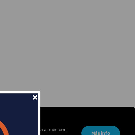
or una pequeña cuota al mes con
Más info