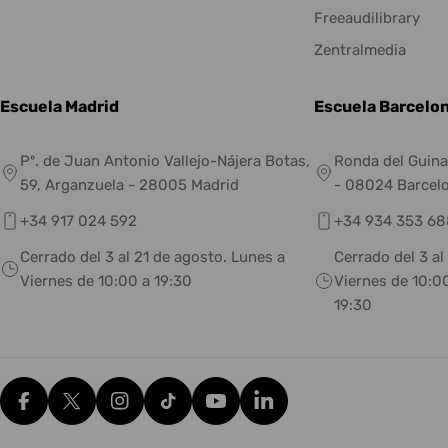
Freeaudilibrary
Zentralmedia
Escuela Madrid
Escuela Barcelo
Pº. de Juan Antonio Vallejo-Nájera Botas,
Ronda del Guina
59, Arganzuela - 28005 Madrid
- 08024 Barcel
+34 917 024 592
+34 934 353 68
Cerrado del 3 al 21 de agosto. Lunes a
Cerrado del 3 al
Viernes de 10:00 a 19:30
Viernes de 10:00
19:30
Facebook
X (Twitter)
Instagram
tiktok
YouTube
Translation missing: es.g