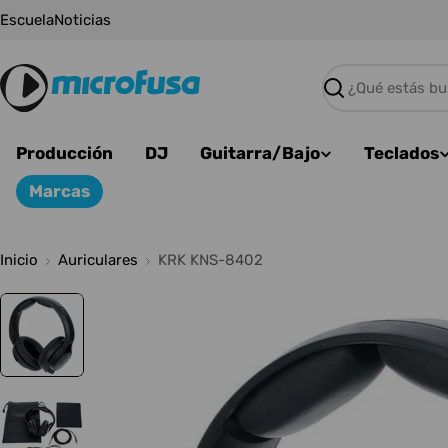
Saltar
Escuela
Noticias
al
contenido
Buscar
Producción
DJ
Guitarra/Bajo
Teclados
Marcas
Inicio
Auriculares
KRK KNS-8402