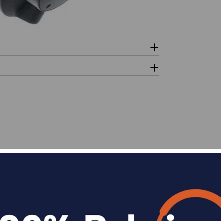
n
Divide en 3 sin coste o hasta en 18 meses p