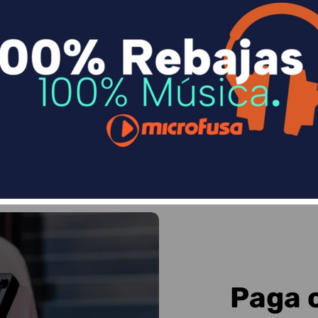
n
Divide en 3 sin coste o hasta en 18 meses p
Sequra
Paga 