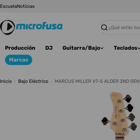
Saltar
Escuela
Noticias
al
contenido
Buscar
Producción
DJ
Guitarra/Bajo
Teclados
Marcas
Inicio
Bajo Eléctrico
MARCUS MILLER V7-5 ALDER 2ND GEN