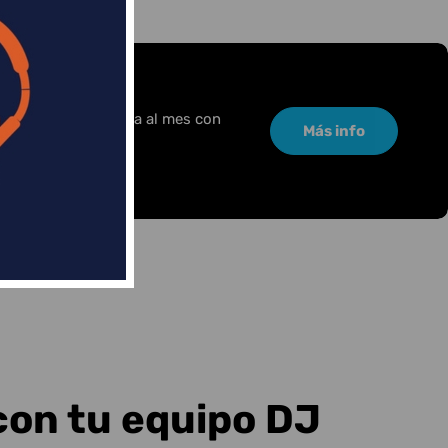
or una pequeña cuota al mes con
Más info
con tu equipo DJ