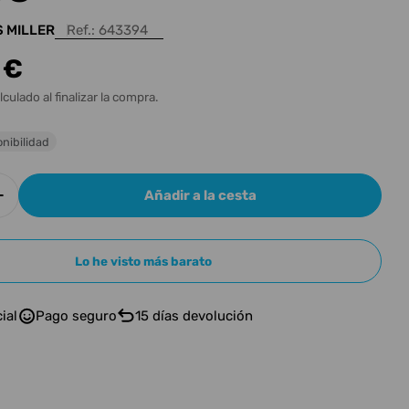
n
 MILLER
Ref.:
643394
 €
l
lculado al finalizar la compra.
nibilidad
Añadir a la cesta
r cantidad para MARCUS MILLER V7-5 ALDER 2ND
Aumentar cantidad para MARCUS MILLER V7-5 A
Lo he visto más barato
ial
Pago seguro
15 días devolución