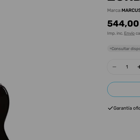
Marca:
MARCUS
Precio
544,00
habitua
Imp. inc.
Envío
ca
Consultar dispo
○
Cantidad
Disminui
Garantía ofic