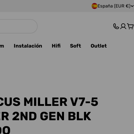
España (EUR €)
P
a
C
í
s
am
Instalación
Hifi
Soft
Outlet
/
r
e
g
US MILLER V7-5
i
R 2ND GEN BLK
ó
DO