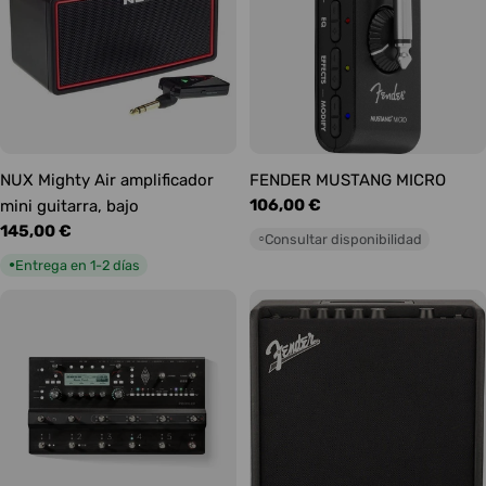
NUX Mighty Air amplificador
FENDER MUSTANG MICRO
Precio
106,00 €
mini guitarra, bajo
habitual
Precio
145,00 €
Consultar disponibilidad
○
habitual
Entrega en 1-2 días
●