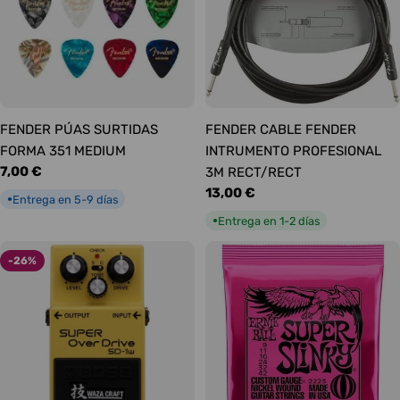
FENDER PÚAS SURTIDAS
FENDER CABLE FENDER
FORMA 351 MEDIUM
INTRUMENTO PROFESIONAL
Precio
7,00 €
3M RECT/RECT
habitual
Precio
13,00 €
Entrega en 5-9 días
●
habitual
Entrega en 1-2 días
●
-26%