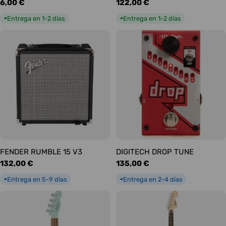
Precio
6,00 €
Precio
122,00 €
habitual
habitual
Entrega en 1-2 días
Entrega en 1-2 días
●
●
FENDER RUMBLE 15 V3
DIGITECH DROP TUNE
Precio
132,00 €
Precio
135,00 €
habitual
habitual
Entrega en 5-9 días
Entrega en 2-4 días
●
●