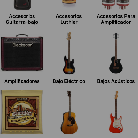
c
i
Accesorios
Accesorios
Accesorios Para
o
Guitarra-bajo
Luthier
Amplificador
n
e
s
:
Amplificadores
Bajo Eléctrico
Bajos Acústicos