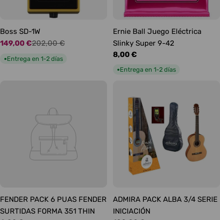
Boss SD-1W
Ernie Ball Juego Eléctrica
149,00 €
202,00 €
Slinky Super 9-42
Precio
Precio
Precio
8,00 €
de
habitual
Entrega en 1-2 días
●
habitual
oferta
Entrega en 1-2 días
●
FENDER PACK 6 PUAS FENDER
ADMIRA PACK ALBA 3/4 SERIE
SURTIDAS FORMA 351 THIN
INICIACIÓN