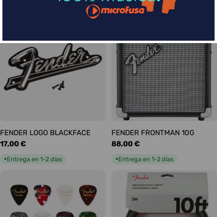
habitual
habitual
Entrega en 5-9 días
Entrega en 1-2 días
●
●
FENDER LOGO BLACKFACE
FENDER FRONTMAN 10G
Precio
17,00 €
Precio
88,00 €
habitual
habitual
Entrega en 1-2 días
Entrega en 1-2 días
●
●