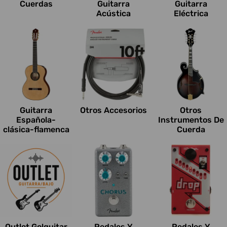
Cuerdas
Guitarra
Guitarra
Acústica
Eléctrica
Guitarra
Otros Accesorios
Otros
Española-
Instrumentos De
clásica-flamenca
Cuerda
Outlet Go!guitar
Pedales Y
Pedales Y