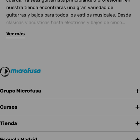
cuerda. Ya seas guitarrista principiante o profesional, en
nuestra tienda encontrarás una gran variedad de
guitarras y bajos para todos los estilos musicales. Desde
clásicas y acústicas hasta eléctricas y bajos de cinco
cuerdas, contamos con las mejores marcas del mercado.
Ver más
Complementa tu instrumento con amplificadores de
calidad y una amplia gama de efectos para crear tu propio
sonido.
Grupo Microfusa
Cursos
Tienda
Escuela Madrid