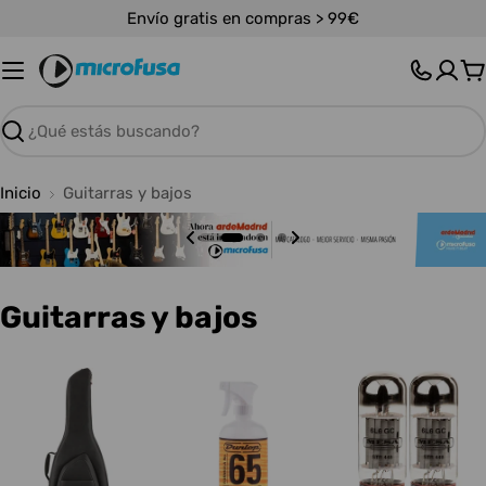
Saltar
Envío gratis en compras > 99€
al
contenido
C
Buscar
Inicio
Guitarras y bajos
C
Guitarras y bajos
o
l
e
c