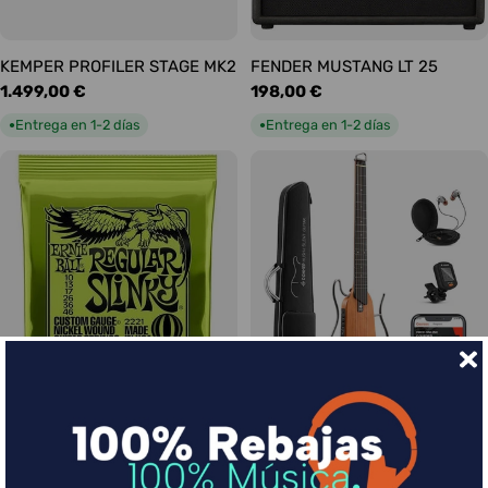
KEMPER PROFILER STAGE MK2
FENDER MUSTANG LT 25
Precio
1.499,00 €
Precio
198,00 €
habitual
habitual
Entrega en 1-2 días
Entrega en 1-2 días
●
●
Ernie Ball Juego Eléctrica
DONNER HUSH-I Silent Guitar
Slinky Regular 10-46
Caoba
Precio
9,00 €
Precio
339,00 €