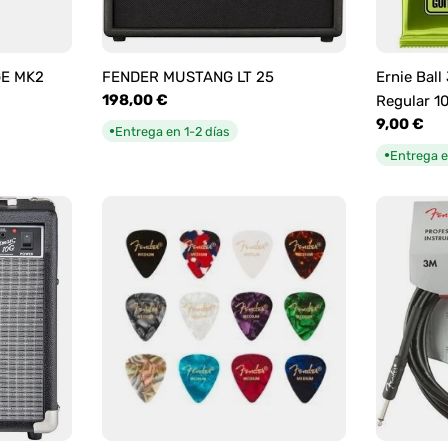
GE MK2
FENDER MUSTANG LT 25
Ernie Ball
Precio
198,00 €
Regular 1
habitual
Precio
9,00 €
Entrega en 1-2 días
●
habitual
Entrega e
●