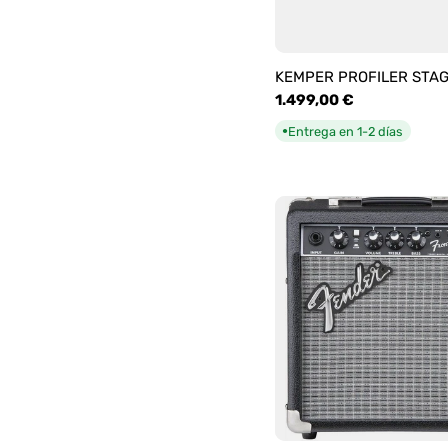
KEMPER PROFILER STA
Precio
1.499,00 €
habitual
Entrega en 1-2 días
●