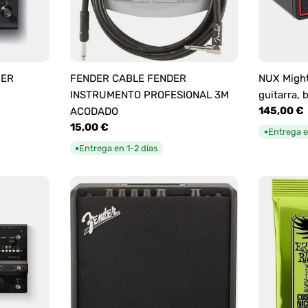
YER
FENDER CABLE FENDER
NUX Might
INSTRUMENTO PROFESIONAL 3M
guitarra, 
Precio
145,00 €
ACODADO
habitual
Precio
15,00 €
Entrega e
●
habitual
Entrega en 1-2 días
●