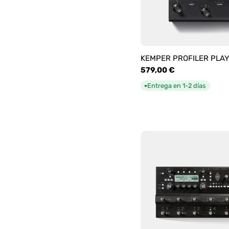
KEMPER PROFILER PLA
Precio
579,00 €
habitual
Entrega en 1-2 días
●