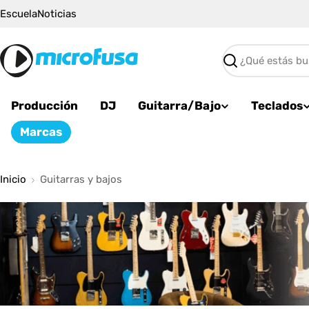
Saltar
Escuela
Noticias
al
contenido
Buscar
Producción
DJ
Guitarra/Bajo
Teclados
Marcas
Inicio
Guitarras y bajos