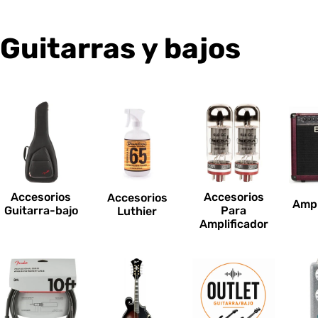
C
Guitarras y bajos
o
l
e
c
Accesorios
Accesorios
Accesorios
Ampl
c
Guitarra-bajo
Para
Luthier
Amplificador
i
o