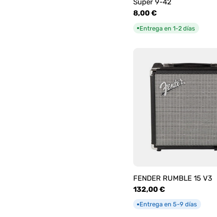
Super 9-42
Precio
8,00 €
habitual
Entrega en 1-2 días
●
FENDER RUMBLE 15 V3
Precio
132,00 €
habitual
Entrega en 5-9 días
●