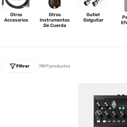
n
e
Otros
Outlet
Otros
P
Accesorios
Go!guitar
Instrumentos
Ef
s
De Cuerda
:
Filtrar
11811 productos