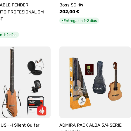
ABLE FENDER
Boss SD-1W
Precio
202,00 €
TO PROFESIONAL 3M
habitual
CT
Entrega en 1-2 días
●
n 1-2 días
SH-I Silent Guitar
ADMIRA PACK ALBA 3/4 SERIE