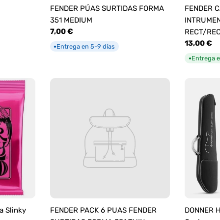
FENDER PÚAS SURTIDAS FORMA
FENDER C
351 MEDIUM
INTRUMEN
Precio
7,00 €
RECT/RE
habitual
Precio
13,00 €
Entrega en 5-9 días
●
habitual
Entrega e
●
a Slinky
FENDER PACK 6 PUAS FENDER
DONNER HU