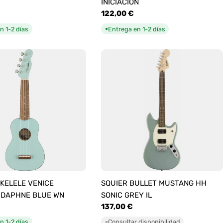
INICIACIÓN
Precio
122,00 €
habitual
n 1-2 días
Entrega en 1-2 días
●
KELELE VENICE
SQUIER BULLET MUSTANG HH
 DAPHNE BLUE WN
SONIC GREY IL
Precio
137,00 €
habitual
n 1-2 días
Consultar disponibilidad
○