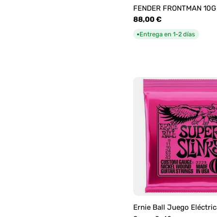
FENDER FRONTMAN 10G
Precio
88,00 €
habitual
Entrega en 1-2 días
●
Ernie Ball Juego Eléctric