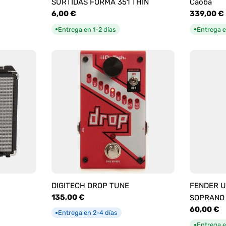
SURTIDAS FORMA 351 THIN
Caoba
Precio
6,00 €
Precio
339,00 €
habitual
habitual
Entrega en 1-2 días
Entrega e
●
●
DIGITECH DROP TUNE
FENDER U
Precio
135,00 €
SOPRANO
habitual
Precio
60,00 €
Entrega en 2-4 días
●
habitual
Entrega e
●