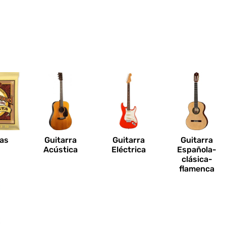
n
as
Guitarra
Guitarra
Guitarra
Acústica
Eléctrica
Española-
clásica-
flamenca