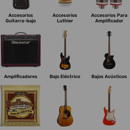
c
i
Accesorios
Accesorios
Accesorios Para
o
Guitarra-bajo
Luthier
Amplificador
n
e
s
:
Amplificadores
Bajo Eléctrico
Bajos Acústicos