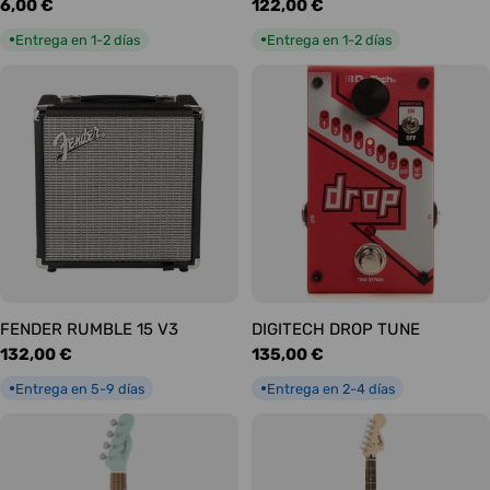
Precio
6,00 €
Precio
122,00 €
habitual
habitual
Entrega en 1-2 días
Entrega en 1-2 días
●
●
FENDER RUMBLE 15 V3
DIGITECH DROP TUNE
Precio
132,00 €
Precio
135,00 €
habitual
habitual
Entrega en 5-9 días
Entrega en 2-4 días
●
●