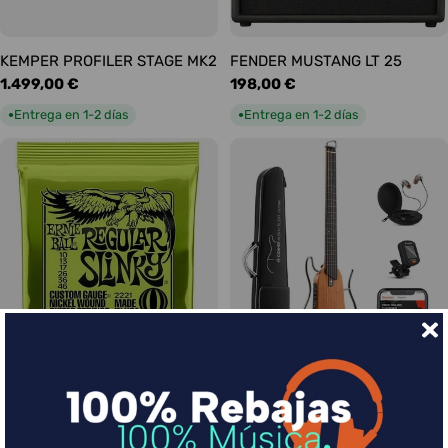
KEMPER PROFILER STAGE MK2
FENDER MUSTANG LT 25
Precio
1.499,00 €
Precio
198,00 €
habitual
habitual
Entrega en 1-2 días
Entrega en 1-2 días
●
●
Ernie Ball Juego Eléctrica
DONNER HUSH-I Silent Guitar
Slinky Regular 10-46
Caoba
Precio
9,00 €
Precio
339,00 €