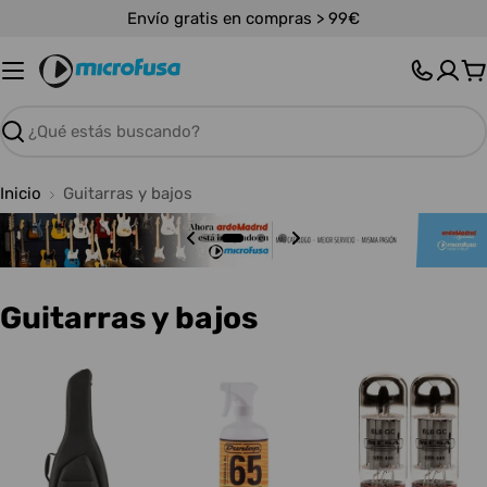
Saltar
Envío gratis en compras > 99€
al
contenido
C
Buscar
Inicio
Guitarras y bajos
C
Guitarras y bajos
o
l
e
c