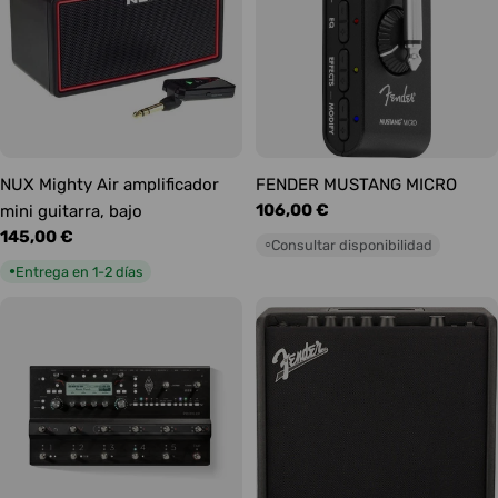
NUX Mighty Air amplificador
FENDER MUSTANG MICRO
Precio
106,00 €
mini guitarra, bajo
habitual
Precio
145,00 €
Consultar disponibilidad
○
habitual
Entrega en 1-2 días
●