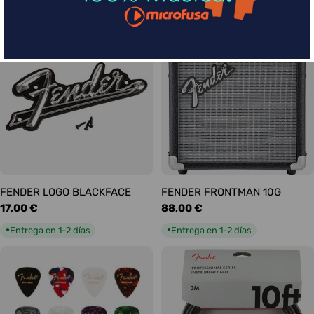
habitual
habitual
Entrega en 5-9 días
Entrega en 1-2 días
●
●
FENDER LOGO BLACKFACE
FENDER FRONTMAN 10G
Precio
17,00 €
Precio
88,00 €
habitual
habitual
Entrega en 1-2 días
Entrega en 1-2 días
●
●