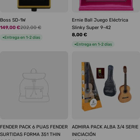
Boss SD-1W
Ernie Ball Juego Eléctrica
149,00 €
202,00 €
Slinky Super 9-42
Precio
Precio
Precio
8,00 €
de
habitual
Entrega en 1-2 días
●
habitual
oferta
Entrega en 1-2 días
●
FENDER PACK 6 PUAS FENDER
ADMIRA PACK ALBA 3/4 SERIE
SURTIDAS FORMA 351 THIN
INICIACIÓN