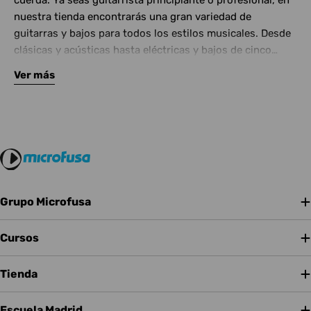
cuerda. Ya seas guitarrista principiante o profesional, en
nuestra tienda encontrarás una gran variedad de
guitarras y bajos para todos los estilos musicales. Desde
clásicas y acústicas hasta eléctricas y bajos de cinco
cuerdas, contamos con las mejores marcas del mercado.
Ver más
Complementa tu instrumento con amplificadores de
calidad y una amplia gama de efectos para crear tu propio
sonido.
Grupo Microfusa
Cursos
Tienda
Escuela Madrid