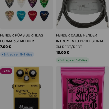
FENDER PÚAS SURTIDAS
FENDER CABLE FENDER
FORMA 351 MEDIUM
INTRUMENTO PROFESIONAL
Precio
7,00 €
3M RECT/RECT
habitual
Precio
13,00 €
Entrega en 5-9 días
●
habitual
Entrega en 1-2 días
●
-26%