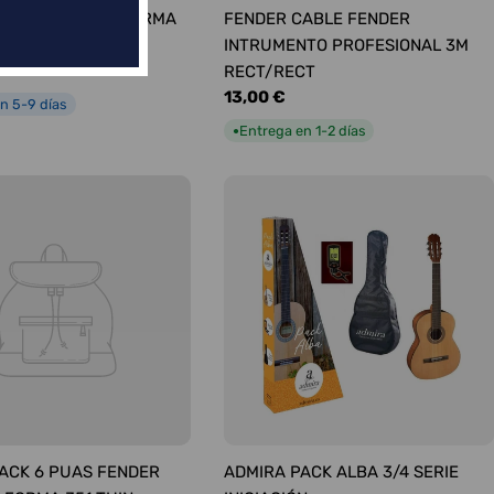
ÚAS SURTIDAS FORMA
FENDER CABLE FENDER
UM
INTRUMENTO PROFESIONAL 3M
RECT/RECT
Precio
13,00 €
n 5-9 días
habitual
Entrega en 1-2 días
●
ACK 6 PUAS FENDER
ADMIRA PACK ALBA 3/4 SERIE