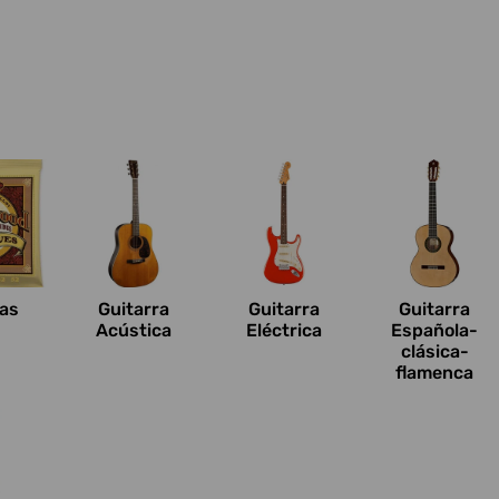
n
as
Guitarra
Guitarra
Guitarra
Acústica
Eléctrica
Española-
clásica-
flamenca