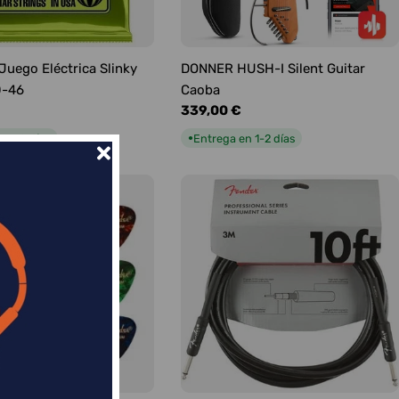
 Juego Eléctrica Slinky
DONNER HUSH-I Silent Guitar
0-46
Caoba
Precio
339,00 €
habitual
n 1-2 días
Entrega en 1-2 días
●