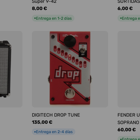
Super 9-42
SURTIDAS
Precio
8,00 €
Precio
6,00 €
habitual
habitual
Entrega en 1-2 días
Entrega e
●
●
DIGITECH DROP TUNE
FENDER U
Precio
135,00 €
SOPRANO
habitual
Precio
60,00 €
Entrega en 2-4 días
●
habitual
Entrega e
●