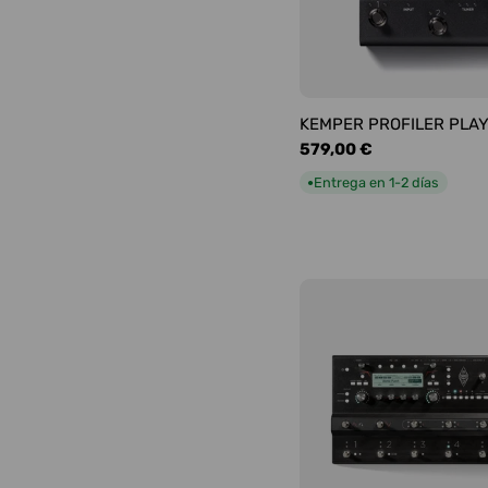
KEMPER PROFILER PLA
Precio
579,00 €
habitual
Entrega en 1-2 días
●