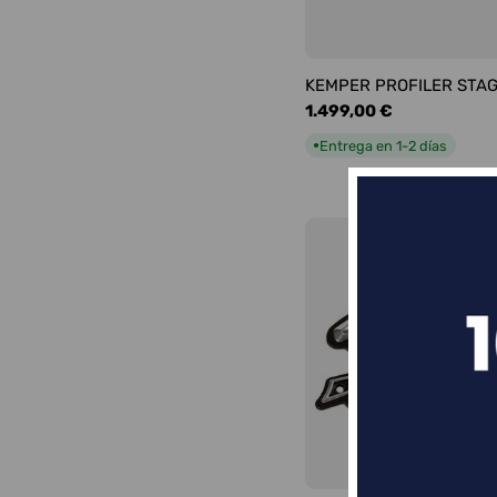
KEMPER PROFILER STA
Precio
1.499,00 €
habitual
Entrega en 1-2 días
●