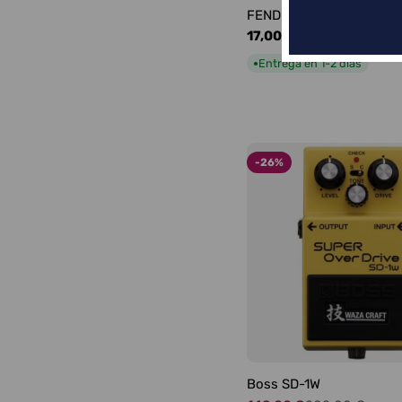
FENDER LOGO BLACKFA
Precio
17,00 €
habitual
Entrega en 1-2 días
●
-26%
Boss SD-1W