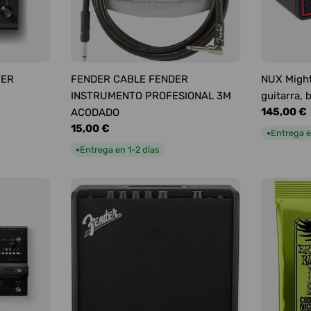
YER
FENDER CABLE FENDER
NUX Might
INSTRUMENTO PROFESIONAL 3M
guitarra, 
Precio
145,00 €
ACODADO
habitual
Precio
15,00 €
Entrega e
●
habitual
Entrega en 1-2 días
●