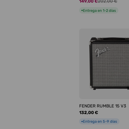
149,00 €
202,00 €
Precio
Precio
de
habitual
Entrega en 1-2 días
●
oferta
FENDER RUMBLE 15 V3
Precio
132,00 €
habitual
Entrega en 5-9 días
●