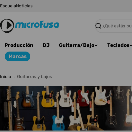
Saltar
Escuela
Noticias
al
contenido
Buscar
Producción
DJ
Guitarra/Bajo
Teclados
Marcas
Inicio
Guitarras y bajos