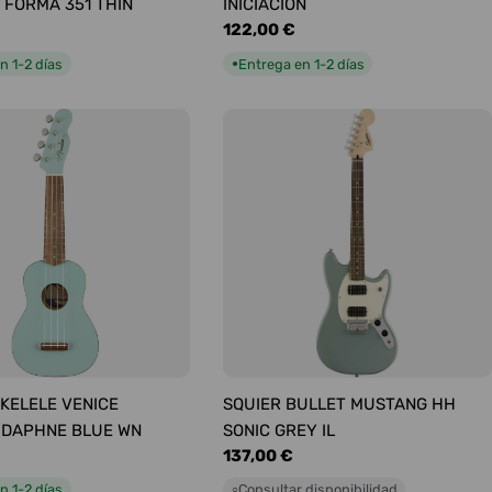
 FORMA 351 THIN
INICIACIÓN
Precio
122,00 €
habitual
n 1-2 días
Entrega en 1-2 días
●
KELELE VENICE
SQUIER BULLET MUSTANG HH
 DAPHNE BLUE WN
SONIC GREY IL
Precio
137,00 €
habitual
n 1-2 días
Consultar disponibilidad
○