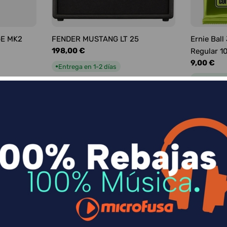
GE MK2
FENDER MUSTANG LT 25
Ernie Ball
Precio
198,00 €
Regular 1
habitual
Precio
9,00 €
Entrega en 1-2 días
●
habitual
Entrega e
●