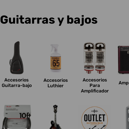
C
Guitarras y bajos
o
l
e
c
Accesorios
Accesorios
Accesorios
Ampl
c
Guitarra-bajo
Para
Luthier
Amplificador
i
o