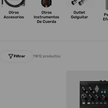
n
e
Otros
Outlet
Otros
P
Accesorios
Go!guitar
Instrumentos
Ef
s
De Cuerda
:
Filtrar
11812 productos