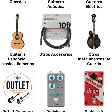
Cuerdas
Guitarra
Guitarra
Acústica
Eléctrica
Guitarra
Otros Accesorios
Otros
Española-
Instrumentos De
clásica-flamenca
Cuerda
Outlet Go!guitar
Pedales Y
Pedales Y