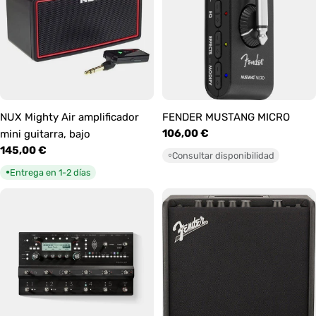
NUX Mighty Air amplificador
FENDER MUSTANG MICRO
Precio
106,00 €
mini guitarra, bajo
habitual
Precio
145,00 €
Consultar disponibilidad
○
habitual
Entrega en 1-2 días
●