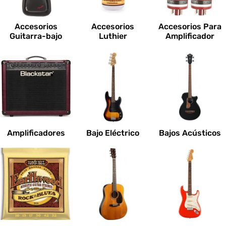
c
i
Accesorios
Accesorios
Accesorios Para
o
Guitarra-bajo
Luthier
Amplificador
n
e
s
:
Amplificadores
Bajo Eléctrico
Bajos Acústicos