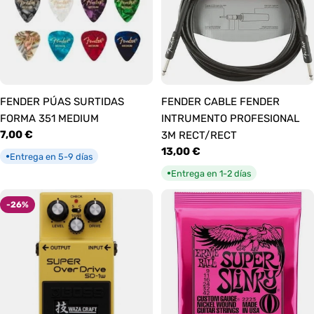
FENDER PÚAS SURTIDAS
FENDER CABLE FENDER
FORMA 351 MEDIUM
INTRUMENTO PROFESIONAL
Precio
7,00 €
3M RECT/RECT
habitual
Precio
13,00 €
Entrega en 5-9 días
●
habitual
Entrega en 1-2 días
●
-26%