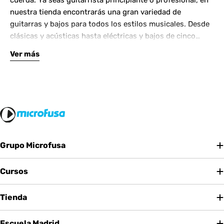
cuerda. Ya seas guitarrista principiante o profesional, en
nuestra tienda encontrarás una gran variedad de
guitarras y bajos para todos los estilos musicales. Desde
clásicas y acústicas hasta eléctricas y bajos de cinco
cuerdas, contamos con las mejores marcas del mercado.
Ver más
Complementa tu instrumento con amplificadores de
calidad y una amplia gama de efectos para crear tu propio
sonido.
Grupo Microfusa
Cursos
Tienda
Escuela Madrid