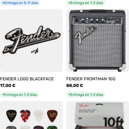
habitual
habitual
Entrega en 5-9 días
Entrega en 1-2 días
●
●
FENDER LOGO BLACKFACE
FENDER FRONTMAN 10G
Precio
17,00 €
Precio
88,00 €
habitual
habitual
Entrega en 1-2 días
Entrega en 1-2 días
●
●