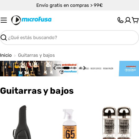
Saltar
Envío gratis en compras > 99€
al
contenido
C
Buscar
Inicio
Guitarras y bajos
C
Guitarras y bajos
o
l
e
c