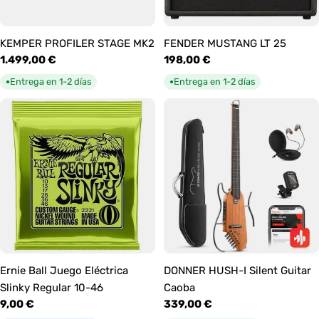
KEMPER PROFILER STAGE MK2
FENDER MUSTANG LT 25
Precio
1.499,00 €
Precio
198,00 €
habitual
habitual
Entrega en 1-2 días
Entrega en 1-2 días
●
●
Ernie Ball Juego Eléctrica
DONNER HUSH-I Silent Guitar
Slinky Regular 10-46
Caoba
Precio
9,00 €
Precio
339,00 €