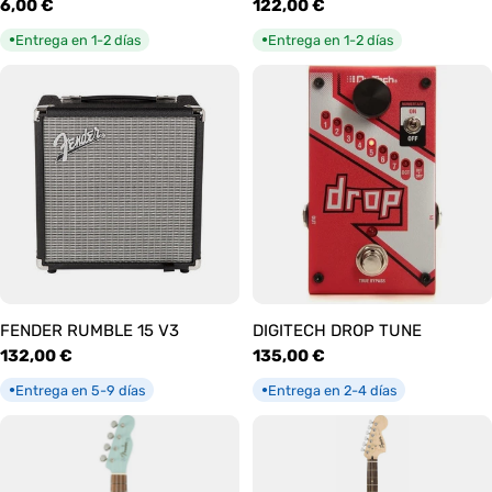
Precio
6,00 €
Precio
122,00 €
habitual
habitual
Entrega en 1-2 días
Entrega en 1-2 días
●
●
FENDER RUMBLE 15 V3
DIGITECH DROP TUNE
Precio
132,00 €
Precio
135,00 €
habitual
habitual
Entrega en 5-9 días
Entrega en 2-4 días
●
●