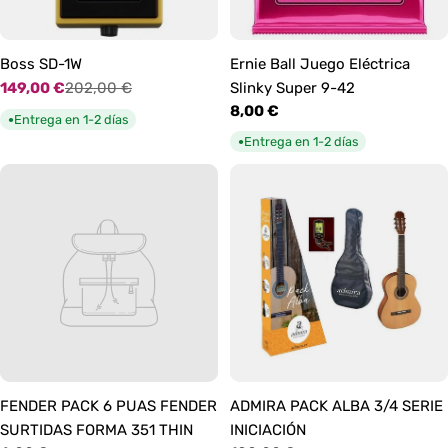
Boss SD-1W
Ernie Ball Juego Eléctrica
149,00 €
202,00 €
Slinky Super 9-42
Precio
Precio
Precio
8,00 €
de
habitual
Entrega en 1-2 días
●
habitual
oferta
Entrega en 1-2 días
●
FENDER PACK 6 PUAS FENDER
ADMIRA PACK ALBA 3/4 SERIE
SURTIDAS FORMA 351 THIN
INICIACIÓN