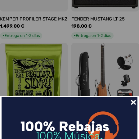
KEMPER PROFILER STAGE MK2
FENDER MUSTANG LT 25
Precio
1.499,00 €
Precio
198,00 €
habitual
habitual
Entrega en 1-2 días
Entrega en 1-2 días
●
●
Ernie Ball Juego Eléctrica
DONNER HUSH-I Silent Guitar
Slinky Regular 10-46
Caoba
Precio
9,00 €
Precio
339,00 €