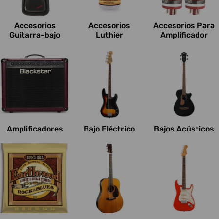
c
i
Accesorios
Accesorios
Accesorios Para
o
Guitarra-bajo
Luthier
Amplificador
n
e
s
:
Amplificadores
Bajo Eléctrico
Bajos Acústicos