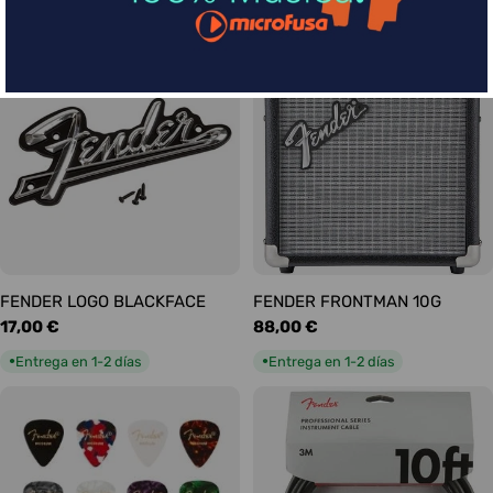
habitual
habitual
Entrega en 1-2 días
Entrega en 1-2 días
●
●
FENDER LOGO BLACKFACE
FENDER FRONTMAN 10G
Precio
17,00 €
Precio
88,00 €
habitual
habitual
Entrega en 1-2 días
Entrega en 1-2 días
●
●