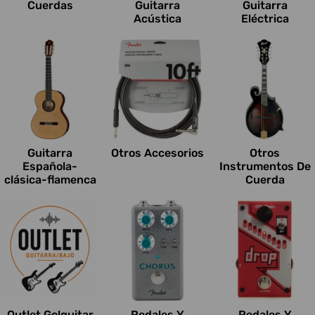
Cuerdas
Guitarra
Guitarra
Acústica
Eléctrica
Guitarra
Otros Accesorios
Otros
Española-
Instrumentos De
clásica-flamenca
Cuerda
Outlet Go!guitar
Pedales Y
Pedales Y