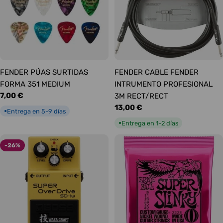
FENDER PÚAS SURTIDAS
FENDER CABLE FENDER
FORMA 351 MEDIUM
INTRUMENTO PROFESIONAL
Precio
7,00 €
3M RECT/RECT
habitual
Precio
13,00 €
Entrega en 5-9 días
●
habitual
Entrega en 1-2 días
●
-26%