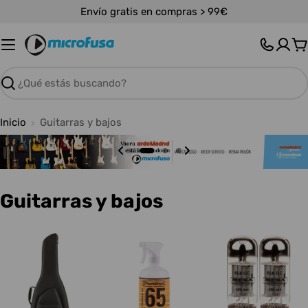
Saltar
Envío gratis en compras > 99€
al
contenido
C
Buscar
Inicio
Guitarras y bajos
C
Guitarras y bajos
o
l
e
c