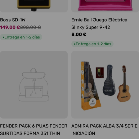
Boss SD-1W
Ernie Ball Juego Eléctrica
149,00 €
202,00 €
Slinky Super 9-42
Precio
Precio
Precio
8,00 €
de
habitual
Entrega en 1-2 días
●
habitual
oferta
Entrega en 1-2 días
●
FENDER PACK 6 PUAS FENDER
ADMIRA PACK ALBA 3/4 SERIE
SURTIDAS FORMA 351 THIN
INICIACIÓN