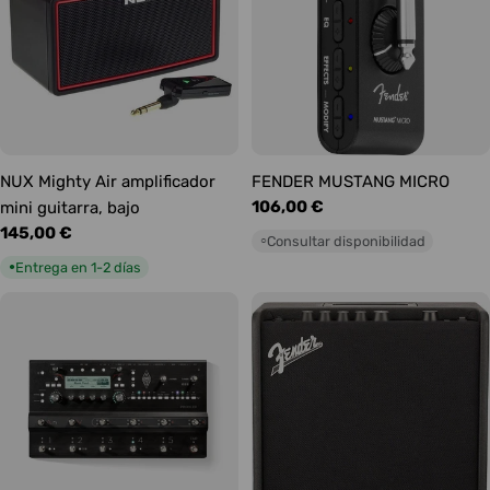
NUX Mighty Air amplificador
FENDER MUSTANG MICRO
Precio
106,00 €
mini guitarra, bajo
habitual
Precio
145,00 €
Consultar disponibilidad
○
habitual
Entrega en 1-2 días
●