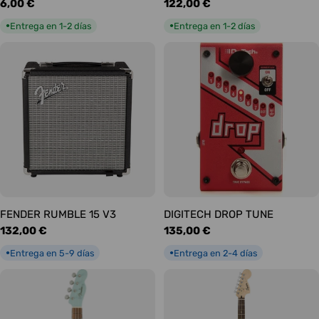
Precio
6,00 €
Precio
122,00 €
habitual
habitual
Entrega en 1-2 días
Entrega en 1-2 días
●
●
FENDER RUMBLE 15 V3
DIGITECH DROP TUNE
Precio
132,00 €
Precio
135,00 €
habitual
habitual
Entrega en 5-9 días
Entrega en 2-4 días
●
●