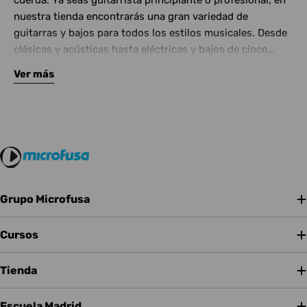
cuerda. Ya seas guitarrista principiante o profesional, en
nuestra tienda encontrarás una gran variedad de
guitarras y bajos para todos los estilos musicales. Desde
clásicas y acústicas hasta eléctricas y bajos de cinco
cuerdas, contamos con las mejores marcas del mercado.
Ver más
Complementa tu instrumento con amplificadores de
calidad y una amplia gama de efectos para crear tu propio
sonido.
Grupo Microfusa
Cursos
Tienda
Escuela Madrid