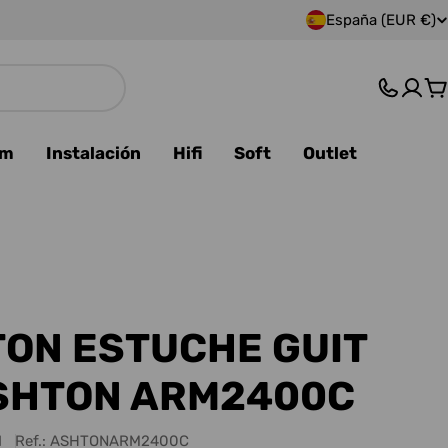
España (EUR €)
P
a
C
í
s
am
Instalación
Hifi
Soft
Outlet
/
r
e
g
ON ESTUCHE GUIT
i
SHTON ARM2400C
ó
N
Ref.:
ASHTONARM2400C