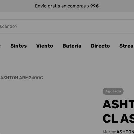
Envío gratis en compras > 99€
Sintes
Viento
Batería
Directo
Stre
L ASHTON ARM2400C
Agotado
ASHT
CL A
Marca:
ASHTO