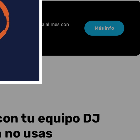
or una pequeña cuota al mes con
Más info
con tu equipo DJ
a no usas