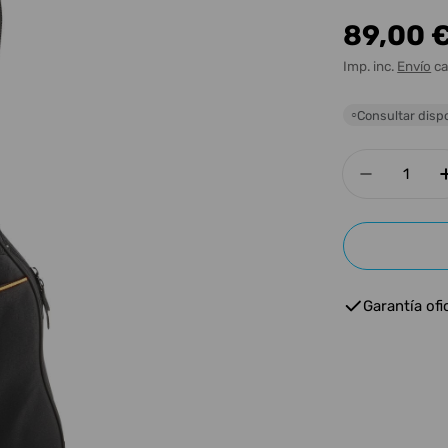
Precio
89,00 
habitua
Imp. inc.
Envío
ca
Consultar dispo
○
Cantidad
Disminui
Garantía ofic