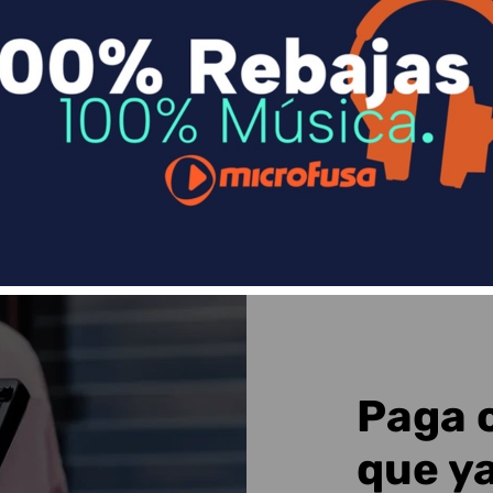
n
Divide en 3 sin coste o hasta en 18 meses p
Sequra
Paga 
que y