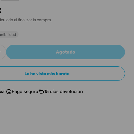
n
€
l
lculado al finalizar la compra.
nibilidad
Agotado
r cantidad para ASHTON ESTUCHE GUIT CL ASHT
Aumentar cantidad para ASHTON ESTUCHE GUIT
Lo he visto más barato
ial
Pago seguro
15 días devolución