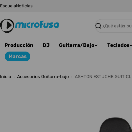
Saltar
Escuela
Noticias
al
contenido
Buscar
Producción
DJ
Guitarra/Bajo
Teclados
Marcas
Inicio
Accesorios Guitarra-bajo
ASHTON ESTUCHE GUIT C