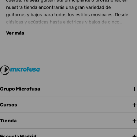
cuerda. Ya seas guitarrista principiante o profesional, en
nuestra tienda encontrarás una gran variedad de
guitarras y bajos para todos los estilos musicales. Desde
clásicas y acústicas hasta eléctricas y bajos de cinco
cuerdas, contamos con las mejores marcas del mercado.
Ver más
Complementa tu instrumento con amplificadores de
calidad y una amplia gama de efectos para crear tu propio
sonido.
Grupo Microfusa
Cursos
Tienda
Escuela Madrid