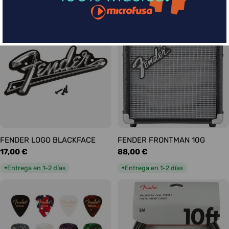
habitual
habitual
Entrega en 5-9 días
Entrega en 1-2 días
●
●
FENDER LOGO BLACKFACE
FENDER FRONTMAN 10G
Precio
17,00 €
Precio
88,00 €
habitual
habitual
Entrega en 1-2 días
Entrega en 1-2 días
●
●