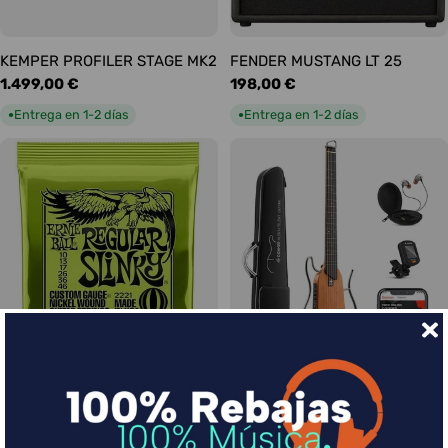
KEMPER PROFILER STAGE MK2
FENDER MUSTANG LT 25
Precio
1.499,00 €
Precio
198,00 €
habitual
habitual
Entrega en 1-2 días
Entrega en 1-2 días
●
●
Ernie Ball Juego Eléctrica
DONNER HUSH-I Silent Guitar
Slinky Regular 10-46
Caoba
Precio
9,00 €
Precio
339,00 €