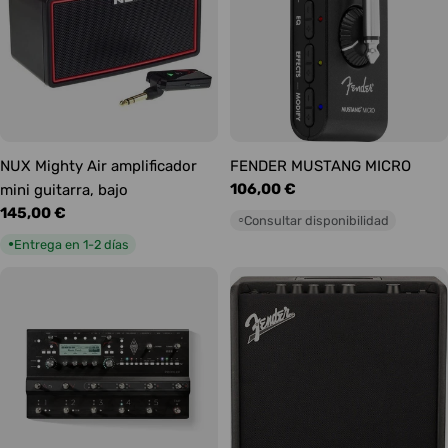
NUX Mighty Air amplificador
FENDER MUSTANG MICRO
Precio
106,00 €
mini guitarra, bajo
habitual
Precio
145,00 €
Consultar disponibilidad
○
habitual
Entrega en 1-2 días
●