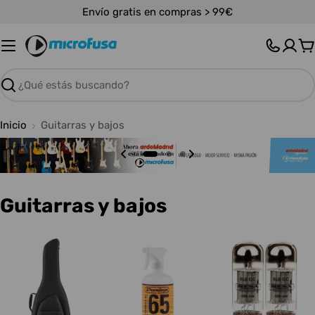
Saltar
Envío gratis en compras > 99€
al
contenido
C
Buscar
Inicio
Guitarras y bajos
C
Guitarras y bajos
o
l
e
c