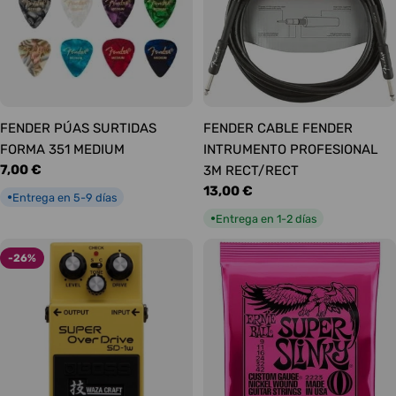
FENDER PÚAS SURTIDAS
FENDER CABLE FENDER
FORMA 351 MEDIUM
INTRUMENTO PROFESIONAL
Precio
7,00 €
3M RECT/RECT
habitual
Precio
13,00 €
Entrega en 5-9 días
●
habitual
Entrega en 1-2 días
●
-26%