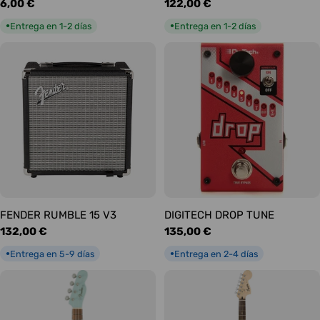
Precio
6,00 €
Precio
122,00 €
habitual
habitual
Entrega en 1-2 días
Entrega en 1-2 días
●
●
FENDER RUMBLE 15 V3
DIGITECH DROP TUNE
Precio
132,00 €
Precio
135,00 €
habitual
habitual
Entrega en 5-9 días
Entrega en 2-4 días
●
●