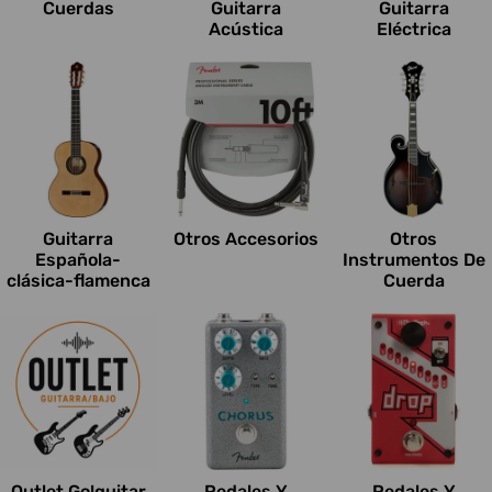
Cuerdas
Guitarra
Guitarra
Acústica
Eléctrica
Guitarra
Otros Accesorios
Otros
Española-
Instrumentos De
clásica-flamenca
Cuerda
Outlet Go!guitar
Pedales Y
Pedales Y