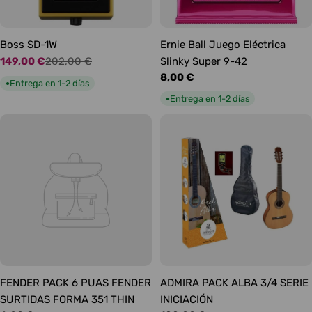
Boss SD-1W
Ernie Ball Juego Eléctrica
149,00 €
202,00 €
Slinky Super 9-42
Precio
Precio
Precio
8,00 €
de
habitual
Entrega en 1-2 días
●
habitual
oferta
Entrega en 1-2 días
●
FENDER PACK 6 PUAS FENDER
ADMIRA PACK ALBA 3/4 SERIE
SURTIDAS FORMA 351 THIN
INICIACIÓN