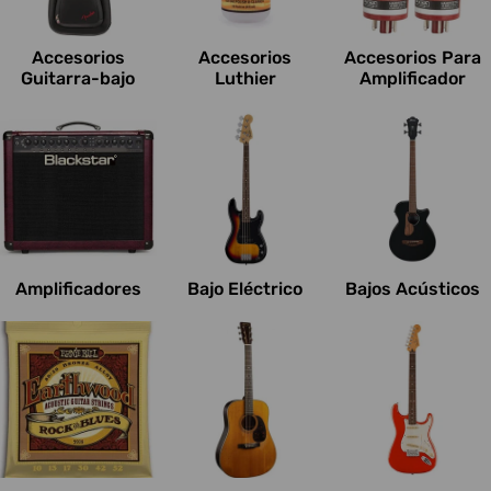
c
i
Accesorios
Accesorios
Accesorios Para
o
Guitarra-bajo
Luthier
Amplificador
n
e
s
:
Amplificadores
Bajo Eléctrico
Bajos Acústicos