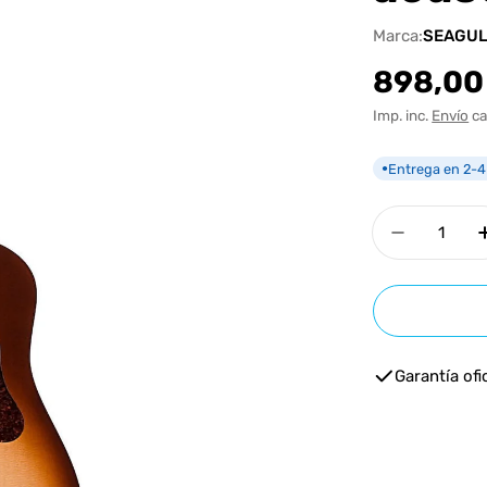
Marca:
SEAGU
Precio
898,00
habitua
Imp. inc.
Envío
ca
Entrega en 2-4
●
Cantidad
Disminui
Garantía ofic