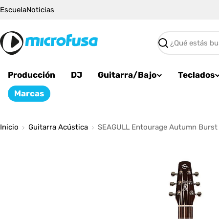
Saltar
Escuela
Noticias
al
contenido
Buscar
Producción
DJ
Guitarra/Bajo
Teclados
Marcas
Inicio
Guitarra Acústica
SEAGULL Entourage Autumn Burst G