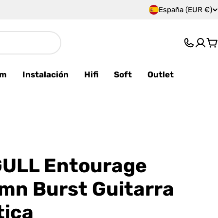
España (EUR €)
P
a
C
í
s
am
Instalación
Hifi
Soft
Outlet
/
r
e
g
ULL Entourage
i
mn Burst Guitarra
ó
tica