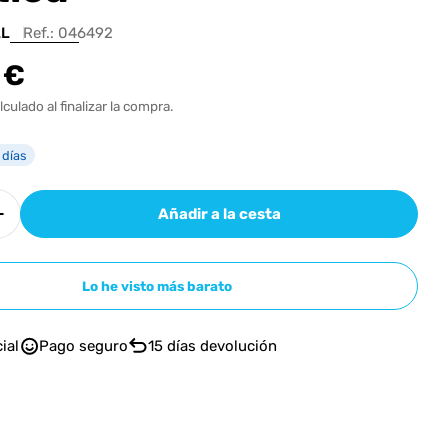
n
LL
Ref.:
046492
 €
l
lculado al finalizar la compra.
 días
Añadir a la cesta
r cantidad para SEAGULL Entourage Autumn Burst
Aumentar cantidad para SEAGULL Entourage Autu
Lo he visto más barato
ial
Pago seguro
15 días devolución