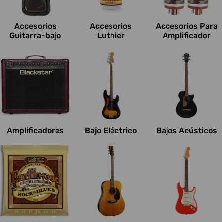
c
i
Accesorios
Accesorios
Accesorios Para
o
Guitarra-bajo
Luthier
Amplificador
n
e
s
:
Amplificadores
Bajo Eléctrico
Bajos Acústicos