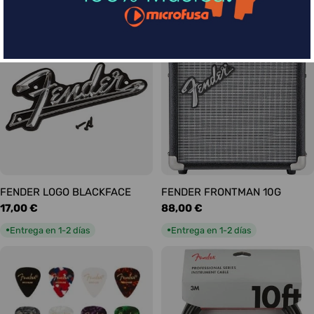
habitual
habitual
Entrega en 5-9 días
Entrega en 1-2 días
●
●
FENDER LOGO BLACKFACE
FENDER FRONTMAN 10G
Precio
17,00 €
Precio
88,00 €
habitual
habitual
Entrega en 1-2 días
Entrega en 1-2 días
●
●