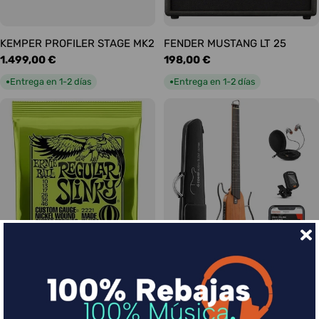
KEMPER PROFILER STAGE MK2
FENDER MUSTANG LT 25
Precio
1.499,00 €
Precio
198,00 €
habitual
habitual
Entrega en 1-2 días
Entrega en 1-2 días
●
●
Ernie Ball Juego Eléctrica
DONNER HUSH-I Silent Guitar
Slinky Regular 10-46
Caoba
Precio
9,00 €
Precio
339,00 €