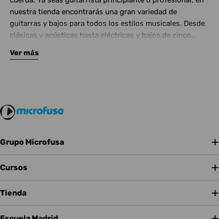
cuerda. Ya seas guitarrista principiante o profesional, en
nuestra tienda encontrarás una gran variedad de
guitarras y bajos para todos los estilos musicales. Desde
clásicas y acústicas hasta eléctricas y bajos de cinco
cuerdas, contamos con las mejores marcas del mercado.
Ver más
Complementa tu instrumento con amplificadores de
calidad y una amplia gama de efectos para crear tu propio
sonido.
Grupo Microfusa
Cursos
Tienda
Escuela Madrid