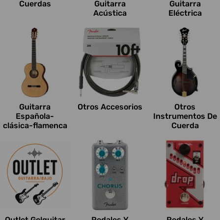
Cuerdas
Guitarra
Guitarra
Acústica
Eléctrica
Guitarra
Otros Accesorios
Otros
Española-
Instrumentos De
clásica-flamenca
Cuerda
Outlet Go!guitar
Pedales Y
Pedales Y