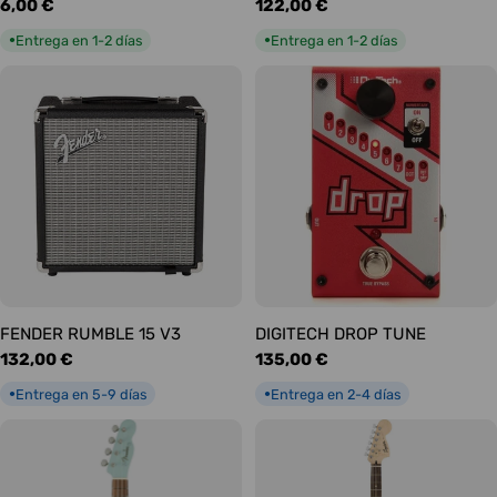
Precio
6,00 €
Precio
122,00 €
habitual
habitual
Entrega en 1-2 días
Entrega en 1-2 días
●
●
FENDER RUMBLE 15 V3
DIGITECH DROP TUNE
Precio
132,00 €
Precio
135,00 €
habitual
habitual
Entrega en 5-9 días
Entrega en 2-4 días
●
●