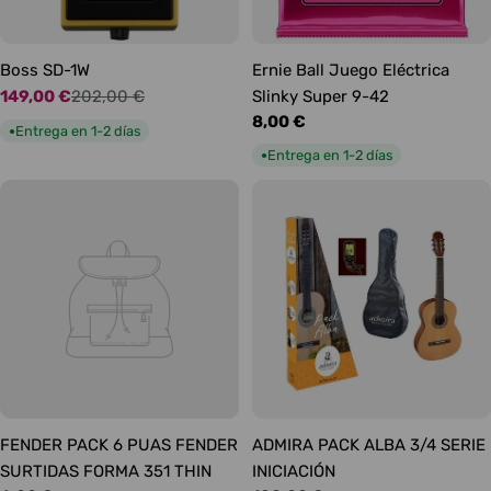
Boss SD-1W
Ernie Ball Juego Eléctrica
149,00 €
202,00 €
Slinky Super 9-42
Precio
Precio
Precio
8,00 €
de
habitual
Entrega en 1-2 días
●
habitual
oferta
Entrega en 1-2 días
●
FENDER PACK 6 PUAS FENDER
ADMIRA PACK ALBA 3/4 SERIE
SURTIDAS FORMA 351 THIN
INICIACIÓN