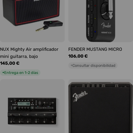
NUX Mighty Air amplificador
FENDER MUSTANG MICRO
Precio
106,00 €
mini guitarra, bajo
habitual
Precio
145,00 €
Consultar disponibilidad
○
habitual
Entrega en 1-2 días
●