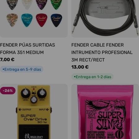
FENDER PÚAS SURTIDAS
FENDER CABLE FENDER
FORMA 351 MEDIUM
INTRUMENTO PROFESIONAL
Precio
7,00 €
3M RECT/RECT
habitual
Precio
13,00 €
Entrega en 5-9 días
●
habitual
Entrega en 1-2 días
●
-26%