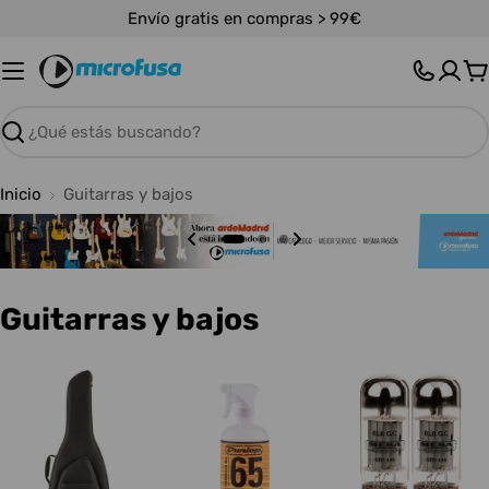
Saltar
Envío gratis en compras > 99€
al
contenido
C
Buscar
Inicio
Guitarras y bajos
C
Guitarras y bajos
o
l
e
c