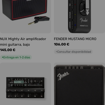
NUX Mighty Air amplificador
FENDER MUSTANG MICRO
Precio
106,00 €
mini guitarra, bajo
habitual
Precio
145,00 €
Consultar disponibilidad
○
habitual
Entrega en 1-2 días
●