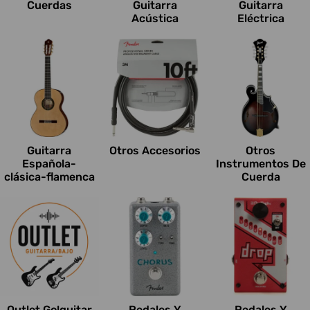
Cuerdas
Guitarra
Guitarra
Acústica
Eléctrica
Guitarra
Otros Accesorios
Otros
Española-
Instrumentos De
clásica-flamenca
Cuerda
Outlet Go!guitar
Pedales Y
Pedales Y