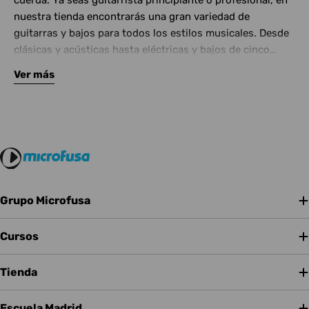
cuerda. Ya seas guitarrista principiante o profesional, en
nuestra tienda encontrarás una gran variedad de
guitarras y bajos para todos los estilos musicales. Desde
clásicas y acústicas hasta eléctricas y bajos de cinco
cuerdas, contamos con las mejores marcas del mercado.
Ver más
Complementa tu instrumento con amplificadores de
calidad y una amplia gama de efectos para crear tu propio
sonido.
Grupo Microfusa
Cursos
Tienda
Escuela Madrid