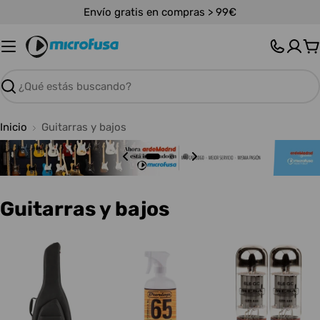
Saltar
Envío gratis en compras > 99€
al
contenido
C
Buscar
Inicio
Guitarras y bajos
C
Guitarras y bajos
o
l
e
c