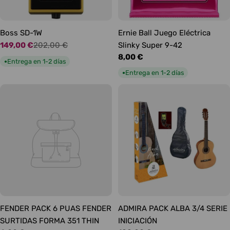
Boss SD-1W
Ernie Ball Juego Eléctrica
149,00 €
202,00 €
Slinky Super 9-42
Precio
Precio
Precio
8,00 €
de
habitual
Entrega en 1-2 días
●
habitual
oferta
Entrega en 1-2 días
●
FENDER PACK 6 PUAS FENDER
ADMIRA PACK ALBA 3/4 SERIE
SURTIDAS FORMA 351 THIN
INICIACIÓN