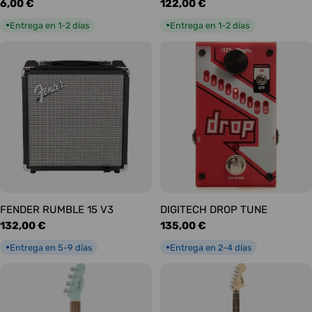
Precio
6,00 €
Precio
122,00 €
habitual
habitual
Entrega en 1-2 días
Entrega en 1-2 días
●
●
FENDER RUMBLE 15 V3
DIGITECH DROP TUNE
Precio
132,00 €
Precio
135,00 €
habitual
habitual
Entrega en 5-9 días
Entrega en 2-4 días
●
●