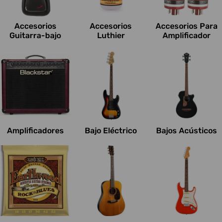
c
i
Accesorios
Accesorios
Accesorios Para
o
Guitarra-bajo
Luthier
Amplificador
n
e
s
:
Amplificadores
Bajo Eléctrico
Bajos Acústicos