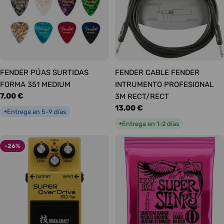
FENDER PÚAS SURTIDAS
FENDER CABLE FENDER
FORMA 351 MEDIUM
INTRUMENTO PROFESIONAL
Precio
7,00 €
3M RECT/RECT
habitual
Precio
13,00 €
Entrega en 5-9 días
●
habitual
Entrega en 1-2 días
●
-26%