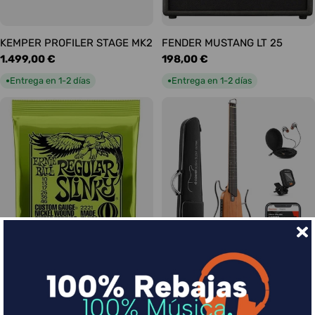
KEMPER PROFILER STAGE MK2
FENDER MUSTANG LT 25
Precio
1.499,00 €
Precio
198,00 €
habitual
habitual
Entrega en 1-2 días
Entrega en 1-2 días
●
●
Ernie Ball Juego Eléctrica
DONNER HUSH-I Silent Guitar
Slinky Regular 10-46
Caoba
Precio
9,00 €
Precio
339,00 €