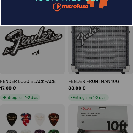
habitual
habitual
Entrega en 5-9 días
Entrega en 1-2 días
●
●
FENDER LOGO BLACKFACE
FENDER FRONTMAN 10G
Precio
17,00 €
Precio
88,00 €
habitual
habitual
Entrega en 1-2 días
Entrega en 1-2 días
●
●