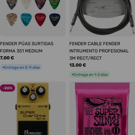
FENDER PÚAS SURTIDAS
FENDER CABLE FENDER
FORMA 351 MEDIUM
INTRUMENTO PROFESIONAL
Precio
7,00 €
3M RECT/RECT
habitual
Precio
13,00 €
Entrega en 5-9 días
●
habitual
Entrega en 1-2 días
●
-26%