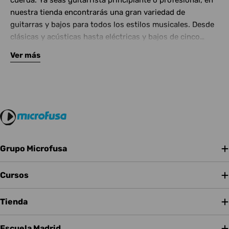
cuerda. Ya seas guitarrista principiante o profesional, en
nuestra tienda encontrarás una gran variedad de
guitarras y bajos para todos los estilos musicales. Desde
clásicas y acústicas hasta eléctricas y bajos de cinco
cuerdas, contamos con las mejores marcas del mercado.
Ver más
Complementa tu instrumento con amplificadores de
calidad y una amplia gama de efectos para crear tu propio
sonido.
Grupo Microfusa
Cursos
Tienda
Escuela Madrid