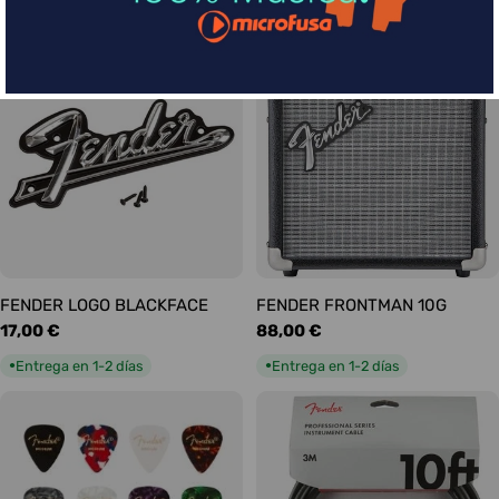
habitual
habitual
Entrega en 5-9 días
Entrega en 1-2 días
●
●
FENDER LOGO BLACKFACE
FENDER FRONTMAN 10G
Precio
17,00 €
Precio
88,00 €
habitual
habitual
Entrega en 1-2 días
Entrega en 1-2 días
●
●