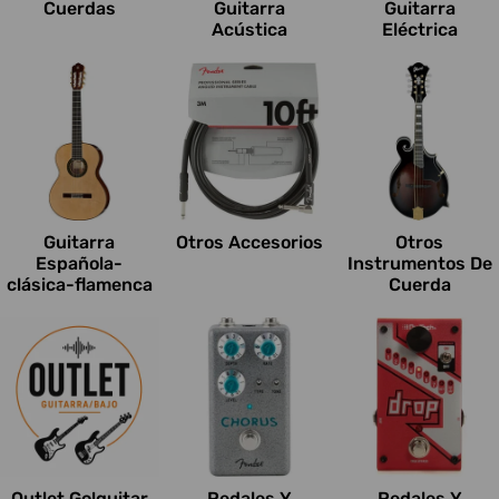
Cuerdas
Guitarra
Guitarra
Acústica
Eléctrica
Guitarra
Otros Accesorios
Otros
Española-
Instrumentos De
clásica-flamenca
Cuerda
Outlet Go!guitar
Pedales Y
Pedales Y