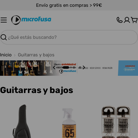
Saltar
Envío gratis en compras > 99€
al
contenido
C
Buscar
Inicio
Guitarras y bajos
C
Guitarras y bajos
o
l
e
c