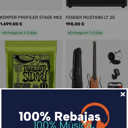
KEMPER PROFILER STAGE MK2
FENDER MUSTANG LT 25
Precio
1.499,00 €
Precio
198,00 €
habitual
habitual
Entrega en 1-2 días
Entrega en 1-2 días
●
●
Ernie Ball Juego Eléctrica
DONNER HUSH-I Silent Guitar
Slinky Regular 10-46
Caoba
Precio
9,00 €
Precio
339,00 €