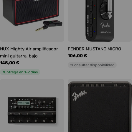
NUX Mighty Air amplificador
FENDER MUSTANG MICRO
Precio
106,00 €
mini guitarra, bajo
habitual
Precio
145,00 €
Consultar disponibilidad
○
habitual
Entrega en 1-2 días
●