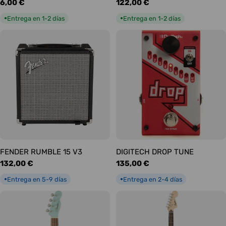
Precio
6,00 €
Precio
122,00 €
habitual
habitual
Entrega en 1-2 días
Entrega en 1-2 días
●
●
FENDER RUMBLE 15 V3
DIGITECH DROP TUNE
Precio
132,00 €
Precio
135,00 €
habitual
habitual
Entrega en 5-9 días
Entrega en 2-4 días
●
●