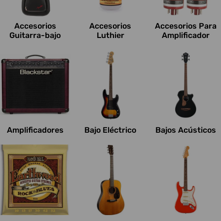
c
i
Accesorios
Accesorios
Accesorios Para
o
Guitarra-bajo
Luthier
Amplificador
n
e
s
:
Amplificadores
Bajo Eléctrico
Bajos Acústicos