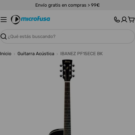
Saltar
Envío gratis en compras > 99€
al
contenido
C
Buscar
Inicio
Guitarra Acústica
IBANEZ PF15ECE BK
Abrir medios 0 en modal