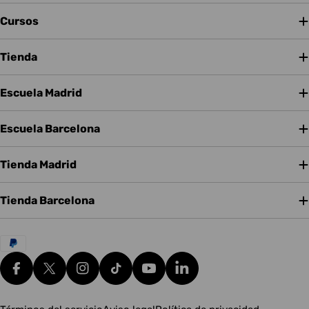
Cursos
Tienda
Escuela Madrid
Escuela Barcelona
Tienda Madrid
Tienda Barcelona
Métodos
de
pago
Facebook
X (Twitter)
Instagram
tiktok
YouTube
Translation missing: es.g