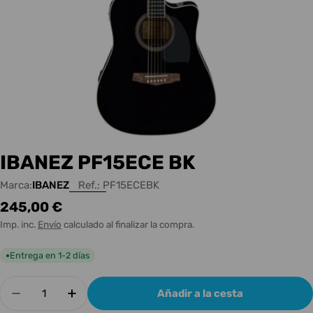
IBANEZ PF15ECE BK
Marca:
IBANEZ
Ref.:
PF15ECEBK
Precio
245,00 €
habitual
Imp. inc.
Envío
calculado al finalizar la compra.
Entrega en 1-2 días
●
Cantidad
Añadir a la cesta
Disminuir cantidad para IBANEZ PF15ECE BK
Aumentar cantidad para IBANEZ PF15