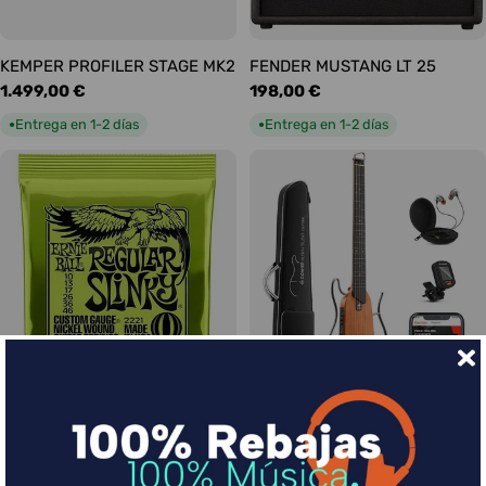
KEMPER PROFILER STAGE MK2
FENDER MUSTANG LT 25
Precio
1.499,00 €
Precio
198,00 €
habitual
habitual
Entrega en 1-2 días
Entrega en 1-2 días
●
●
Ernie Ball Juego Eléctrica
DONNER HUSH-I Silent Guitar
Slinky Regular 10-46
Caoba
Precio
9,00 €
Precio
339,00 €