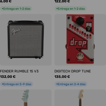
Precio
6,00 €
Precio
122,00 €
habitual
habitual
Entrega en 1-2 días
Entrega en 1-2 días
●
●
FENDER RUMBLE 15 V3
DIGITECH DROP TUNE
Precio
132,00 €
Precio
135,00 €
habitual
habitual
Entrega en 5-9 días
Entrega en 2-4 días
●
●