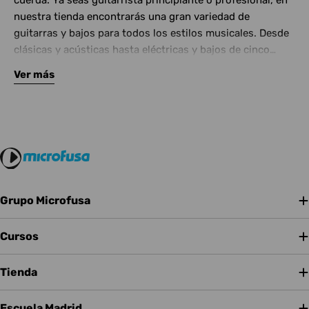
cuerda. Ya seas guitarrista principiante o profesional, en
nuestra tienda encontrarás una gran variedad de
guitarras y bajos para todos los estilos musicales. Desde
clásicas y acústicas hasta eléctricas y bajos de cinco
cuerdas, contamos con las mejores marcas del mercado.
Ver más
Complementa tu instrumento con amplificadores de
calidad y una amplia gama de efectos para crear tu propio
sonido.
Grupo Microfusa
Cursos
Tienda
Escuela Madrid