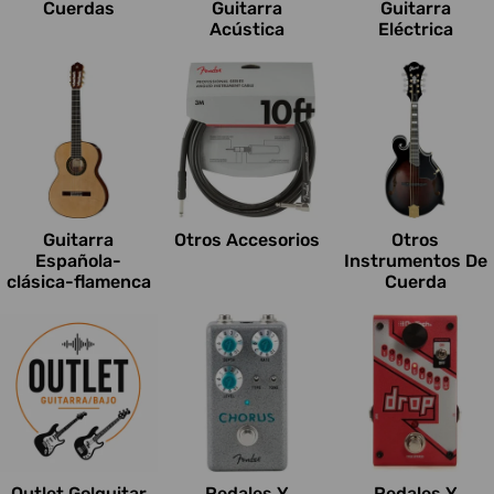
Cuerdas
Guitarra
Guitarra
Acústica
Eléctrica
Guitarra
Otros Accesorios
Otros
Española-
Instrumentos De
clásica-flamenca
Cuerda
Outlet Go!guitar
Pedales Y
Pedales Y