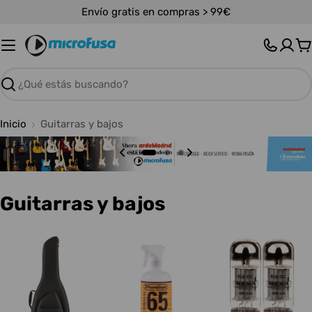
Saltar
Envío gratis en compras > 99€
al
contenido
C
Buscar
Inicio
Guitarras y bajos
C
Guitarras y bajos
o
l
e
c