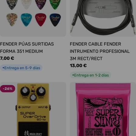
FENDER PÚAS SURTIDAS
FENDER CABLE FENDER
FORMA 351 MEDIUM
INTRUMENTO PROFESIONAL
Precio
7,00 €
3M RECT/RECT
habitual
Precio
13,00 €
Entrega en 5-9 días
●
habitual
Entrega en 1-2 días
●
-26%