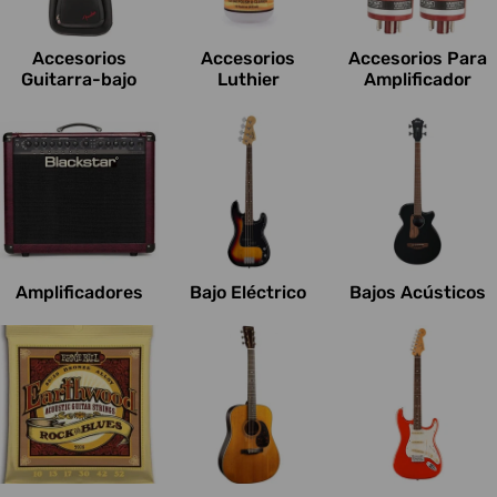
c
i
Accesorios
Accesorios
Accesorios Para
o
Guitarra-bajo
Luthier
Amplificador
n
e
s
:
Amplificadores
Bajo Eléctrico
Bajos Acústicos