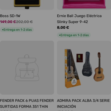
Boss SD-1W
Ernie Ball Juego Eléctrica
149,00 €
202,00 €
Slinky Super 9-42
Precio
Precio
Precio
8,00 €
de
habitual
Entrega en 1-2 días
●
habitual
oferta
Entrega en 1-2 días
●
FENDER PACK 6 PUAS FENDER
ADMIRA PACK ALBA 3/4 SERIE
SURTIDAS FORMA 351 THIN
INICIACIÓN