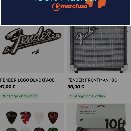
habitual
habitual
Entrega en 1-2 días
Entrega en 1-2 días
●
●
FENDER LOGO BLACKFACE
FENDER FRONTMAN 10G
Precio
17,00 €
Precio
88,00 €
habitual
habitual
Entrega en 1-2 días
Entrega en 1-2 días
●
●