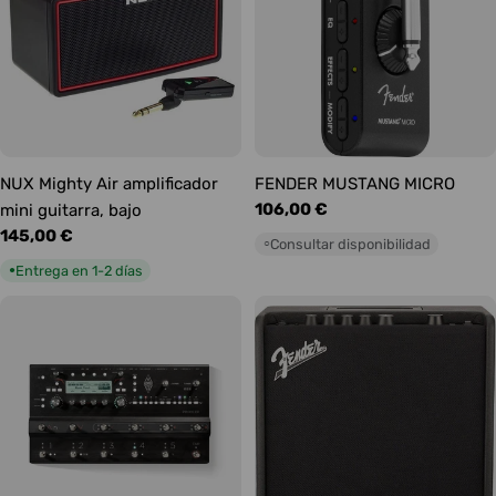
NUX Mighty Air amplificador
FENDER MUSTANG MICRO
Precio
106,00 €
mini guitarra, bajo
habitual
Precio
145,00 €
Consultar disponibilidad
○
habitual
Entrega en 1-2 días
●