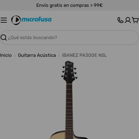
Saltar
Envío gratis en compras > 99€
al
contenido
C
Buscar
Inicio
Guitarra Acústica
IBANEZ PA300E NSL
Abrir medios 0 en modal