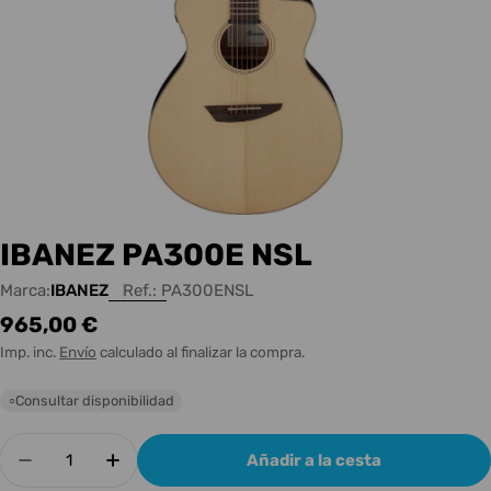
IBANEZ PA300E NSL
Marca:
IBANEZ
Ref.:
PA300ENSL
Precio
965,00 €
habitual
Imp. inc.
Envío
calculado al finalizar la compra.
Consultar disponibilidad
○
Cantidad
Añadir a la cesta
Disminuir cantidad para IBANEZ PA300E NSL
Aumentar cantidad para IBANEZ PA3