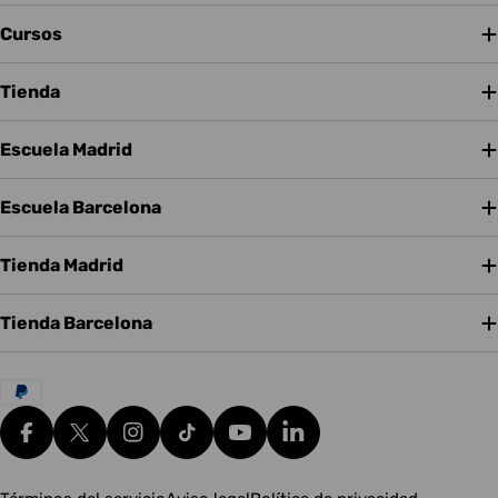
Cursos
Tienda
Escuela Madrid
Escuela Barcelona
Tienda Madrid
Tienda Barcelona
Métodos
de
pago
Facebook
X (Twitter)
Instagram
tiktok
YouTube
Translation missing: es.g