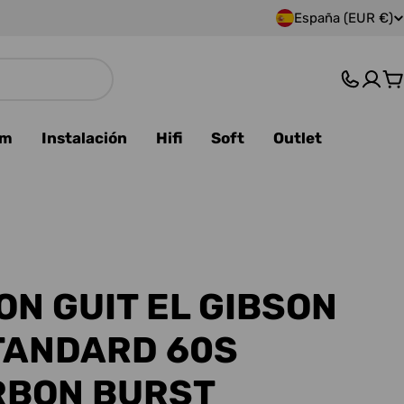
España (EUR €)
P
a
C
í
s
am
Instalación
Hifi
Soft
Outlet
/
r
e
g
ON GUIT EL GIBSON
i
TANDARD 60S
ó
RBON BURST