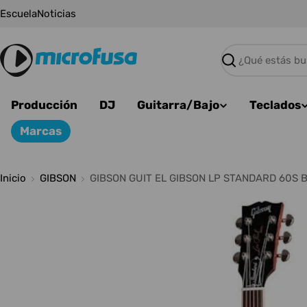
Saltar
Escuela
Noticias
al
contenido
Buscar
Producción
DJ
Guitarra/Bajo
Teclados
Marcas
Inicio
GIBSON
GIBSON GUIT EL GIBSON LP STANDARD 60S