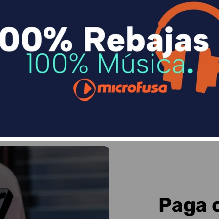
n
Divide en 3 sin coste o hasta en 18 meses p
Sequra
Paga 