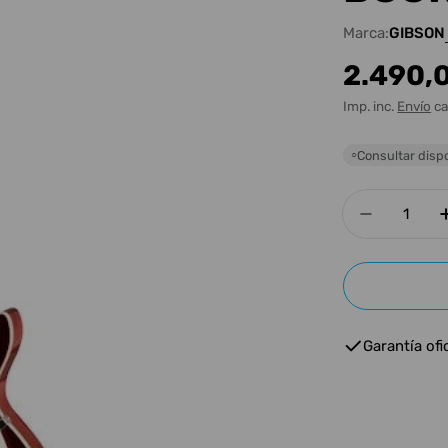
Marca:
GIBSON
Precio
2.490,
habitua
Imp. inc.
Envío
ca
Consultar dispo
○
Cantidad
Disminui
Garantía ofic