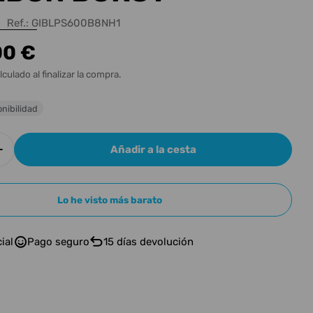
n
Ref.:
GIBLPS600B8NH1
00 €
l
lculado al finalizar la compra.
nibilidad
Añadir a la cesta
r cantidad para GIBSON GUIT EL GIBSON LP STA
Aumentar cantidad para GIBSON GUIT EL GIBSO
Lo he visto más barato
ial
Pago seguro
15 días devolución