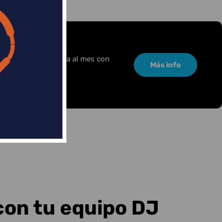
or una pequeña cuota al mes con
Más info
con tu equipo DJ