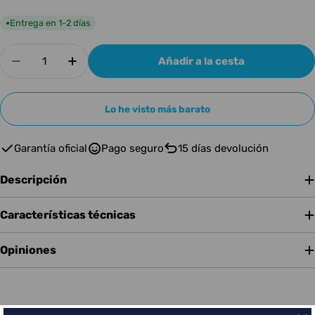
Entrega en 1-2 días
●
Cantidad
Añadir a la cesta
Disminuir cantidad para Cort CR100BK
Aumentar cantidad para Cort CR100B
Lo he visto más barato
Garantía oficial
Pago seguro
15 días devolución
Descripción
Características técnicas
Opiniones