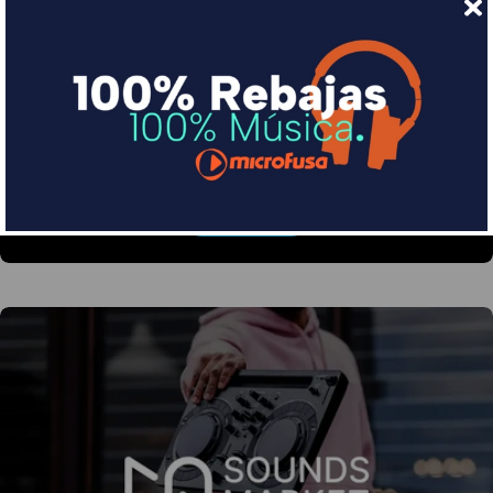
Financia tus compras con Sequra
Divide en 3 sin coste o hasta en 18 meses por una
pequeña cuota al mes con Sequra
Más info