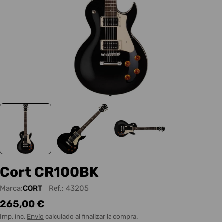
Cort CR100BK
Marca:
CORT
Ref.:
43205
Precio
265,00 €
habitual
Imp. inc.
Envío
calculado al finalizar la compra.