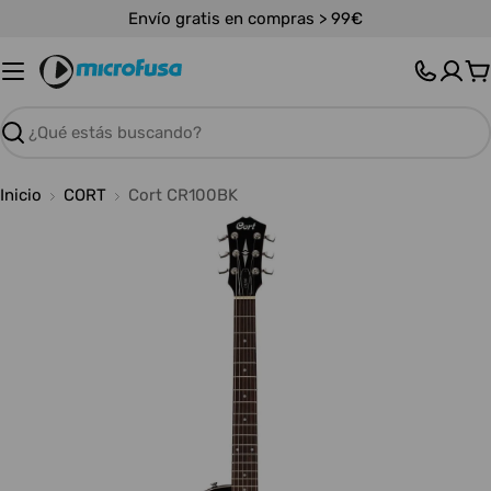
Saltar
Envío gratis en compras > 99€
al
contenido
C
Buscar
Inicio
CORT
Cort CR100BK
Abrir medios 0 en modal