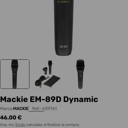
Mackie EM-89D Dynamic
Marca:
MACKIE
Ref.:
639761
Precio
46,00 €
habitual
Imp. inc.
Envío
calculado al finalizar la compra.