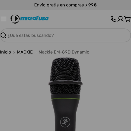
Saltar
Envío gratis en compras > 99€
al
contenido
C
Buscar
Inicio
MACKIE
Mackie EM-89D Dynamic
Abrir medios 0 en modal