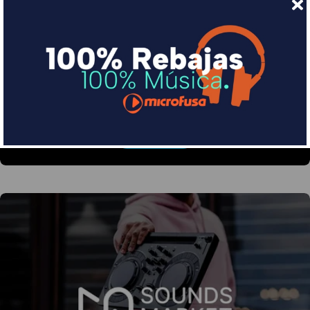
Financia tus compras con Sequra
Divide en 3 sin coste o hasta en 18 meses por una
pequeña cuota al mes con Sequra
Más info