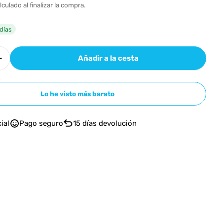
n
l
lculado al finalizar la compra.
días
Añadir a la cesta
r cantidad para Mackie EM-Chromium
Aumentar cantidad para Mackie EM-Chromium
Lo he visto más barato
n modal
ial
Pago seguro
15 días devolución