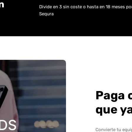
n
Divide en 3 sin coste o hasta en 18 meses p
Sequra
Paga 
que y
Convierte tu equ