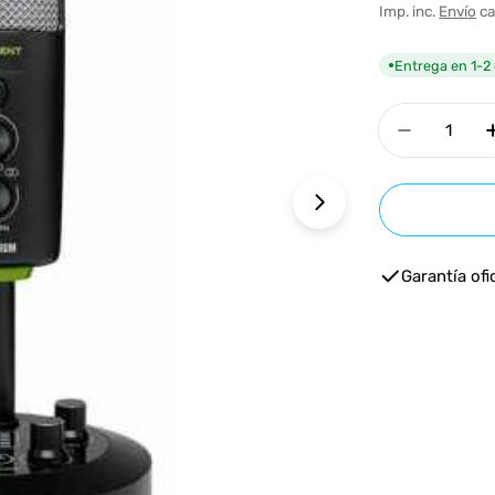
habitua
Imp. inc.
Envío
ca
Entrega en 1-2 
●
Cantidad
Disminui
Abrir medios 1 e
Garantía ofic