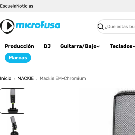
Saltar
Escuela
Noticias
al
contenido
Buscar
Producción
DJ
Guitarra/Bajo
Teclados
Marcas
Inicio
MACKIE
Mackie EM-Chromium