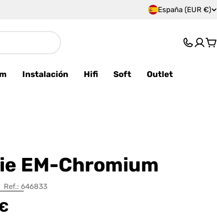
España (EUR €)
P
a
C
í
s
am
Instalación
Hifi
Soft
Outlet
/
r
e
g
ie EM-Chromium
i
Ref.:
646833
ó
 €