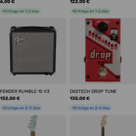
Precio
6,00 €
Precio
122,00 €
habitual
habitual
Entrega en 1-2 días
Entrega en 1-2 días
●
●
FENDER RUMBLE 15 V3
DIGITECH DROP TUNE
Precio
132,00 €
Precio
135,00 €
habitual
habitual
Entrega en 5-9 días
Entrega en 2-4 días
●
●