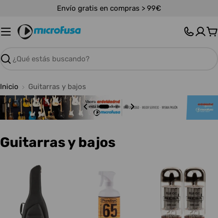
Saltar
Envío gratis en compras > 99€
al
contenido
C
Buscar
Inicio
Guitarras y bajos
C
Guitarras y bajos
o
l
e
c