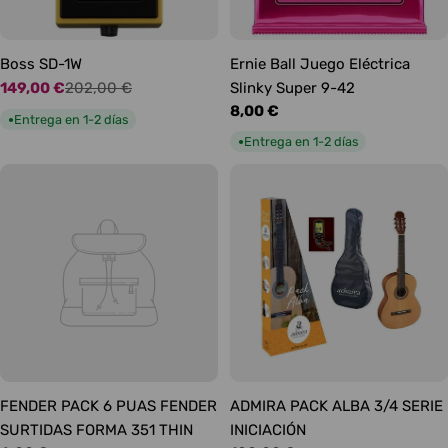
Boss SD-1W
Ernie Ball Juego Eléctrica
149,00 €
202,00 €
Slinky Super 9-42
Precio
Precio
Precio
8,00 €
de
habitual
Entrega en 1-2 días
●
habitual
oferta
Entrega en 1-2 días
●
FENDER PACK 6 PUAS FENDER
ADMIRA PACK ALBA 3/4 SERIE
SURTIDAS FORMA 351 THIN
INICIACIÓN