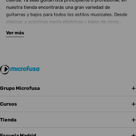
cuerda. Ya seas guitarrista principiante o profesional, en
nuestra tienda encontrarás una gran variedad de
guitarras y bajos para todos los estilos musicales. Desde
clásicas y acústicas hasta eléctricas y bajos de cinco
cuerdas, contamos con las mejores marcas del mercado.
Ver más
Complementa tu instrumento con amplificadores de
calidad y una amplia gama de efectos para crear tu propio
sonido.
Grupo Microfusa
Cursos
Tienda
Escuela Madrid