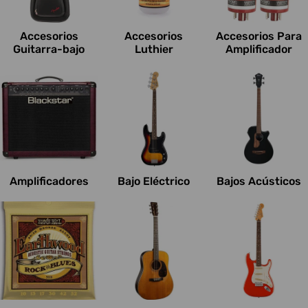
c
i
Accesorios
Accesorios
Accesorios Para
o
Guitarra-bajo
Luthier
Amplificador
n
e
s
:
Amplificadores
Bajo Eléctrico
Bajos Acústicos