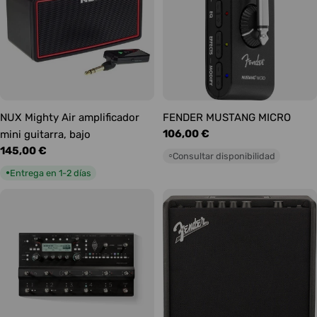
NUX Mighty Air amplificador
FENDER MUSTANG MICRO
Precio
106,00 €
mini guitarra, bajo
habitual
Precio
145,00 €
Consultar disponibilidad
○
habitual
Entrega en 1-2 días
●