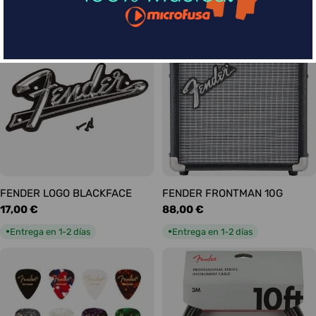
habitual
habitual
Entrega en 5-9 días
Entrega en 1-2 días
●
●
FENDER LOGO BLACKFACE
FENDER FRONTMAN 10G
Precio
17,00 €
Precio
88,00 €
habitual
habitual
Entrega en 1-2 días
Entrega en 1-2 días
●
●