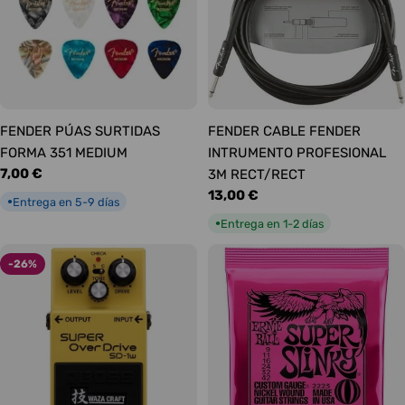
FENDER PÚAS SURTIDAS
FENDER CABLE FENDER
FORMA 351 MEDIUM
INTRUMENTO PROFESIONAL
Precio
7,00 €
3M RECT/RECT
habitual
Precio
13,00 €
Entrega en 5-9 días
●
habitual
Entrega en 1-2 días
●
-26%