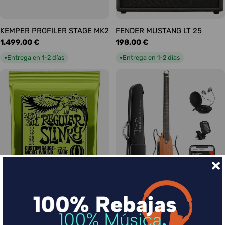
KEMPER PROFILER STAGE MK2
FENDER MUSTANG LT 25
Precio
1.499,00 €
Precio
198,00 €
habitual
habitual
Entrega en 1-2 días
Entrega en 1-2 días
●
●
Ernie Ball Juego Eléctrica
DONNER HUSH-I Silent Guitar
Slinky Regular 10-46
Caoba
Precio
9,00 €
Precio
339,00 €