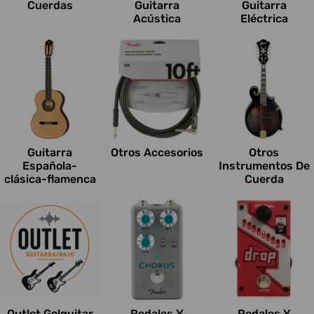
Cuerdas
Guitarra
Guitarra
Acústica
Eléctrica
Guitarra
Otros Accesorios
Otros
Española-
Instrumentos De
clásica-flamenca
Cuerda
Outlet Go!guitar
Pedales Y
Pedales Y