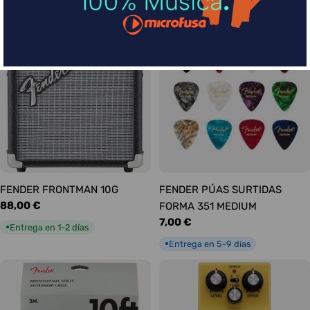
habitual
Entrega en 1-2 días
●
FENDER FRONTMAN 10G
FENDER PÚAS SURTIDAS
Precio
88,00 €
FORMA 351 MEDIUM
habitual
Precio
7,00 €
Entrega en 1-2 días
●
habitual
Entrega en 5-9 días
●