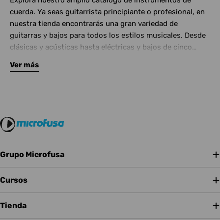
Explora nuestro amplio catálogo de instrumentos de
cuerda. Ya seas guitarrista principiante o profesional, en
nuestra tienda encontrarás una gran variedad de
guitarras y bajos para todos los estilos musicales. Desde
clásicas y acústicas hasta eléctricas y bajos de cinco
cuerdas, contamos con las mejores marcas del mercado.
Ver más
Complementa tu instrumento con amplificadores de
calidad y una amplia gama de efectos para crear tu propio
sonido.
Grupo Microfusa
Cursos
Tienda