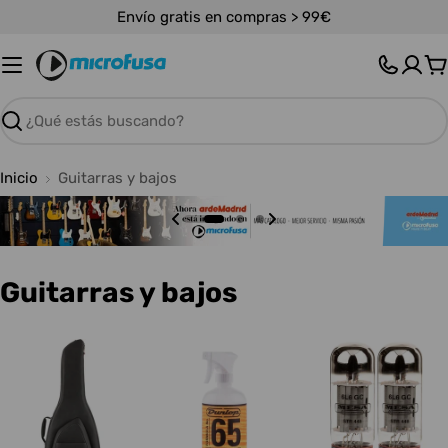
Saltar
Envío gratis en compras > 99€
al
contenido
C
Buscar
Inicio
Guitarras y bajos
C
Guitarras y bajos
o
l
e
c