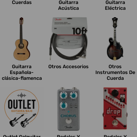
Cuerdas
Guitarra
Guitarra
Acústica
Eléctrica
Guitarra
Otros Accesorios
Otros
Española-
Instrumentos De
clásica-flamenca
Cuerda
Outlet Go!guitar
Pedales Y
Pedales Y