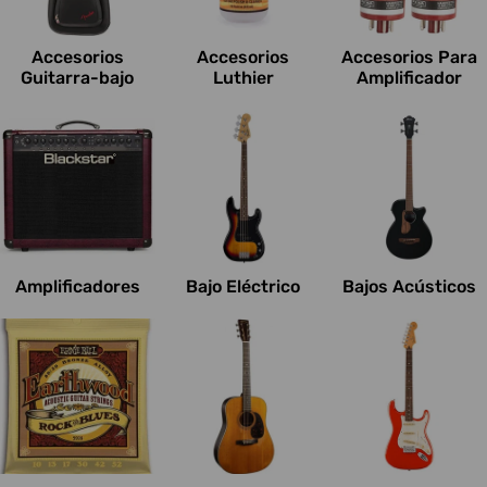
c
i
Accesorios
Accesorios
Accesorios Para
o
Guitarra-bajo
Luthier
Amplificador
n
e
s
:
Amplificadores
Bajo Eléctrico
Bajos Acústicos