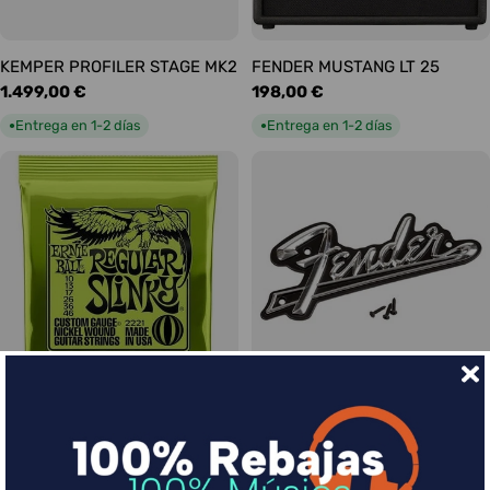
KEMPER PROFILER STAGE MK2
FENDER MUSTANG LT 25
Precio
1.499,00 €
Precio
198,00 €
habitual
habitual
Entrega en 1-2 días
Entrega en 1-2 días
●
●
Ernie Ball Juego Eléctrica
FENDER LOGO BLACKFACE
Precio
17,00 €
Slinky Regular 10-46
habitual
Precio
9,00 €
Entrega en 1-2 días
●