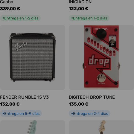
Caoba
INICIACIÓN
Precio
339,00 €
Precio
122,00 €
habitual
habitual
Entrega en 1-2 días
Entrega en 1-2 días
●
●
FENDER RUMBLE 15 V3
DIGITECH DROP TUNE
Precio
132,00 €
Precio
135,00 €
habitual
habitual
Entrega en 5-9 días
Entrega en 2-4 días
●
●