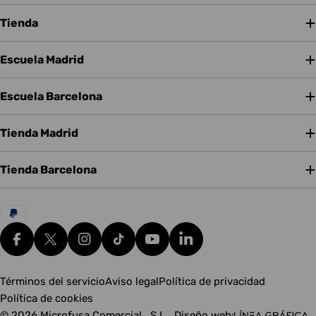
Tienda
Escuela Madrid
Escuela Barcelona
Tienda Madrid
Tienda Barcelona
Métodos
de
pago
Facebook
X (Twitter)
Instagram
tiktok
YouTube
Translation missing: es.g
Términos del servicio
Aviso legal
Política de privacidad
Política de cookies
© 2026
Microfusa Comercial , S.L.
.
Diseño web: