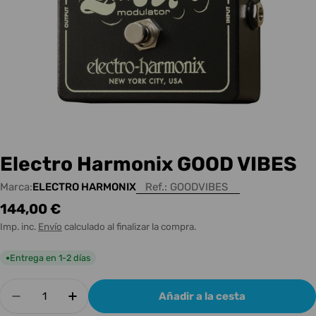
Electro Harmonix GOOD VIBES
Marca:
ELECTRO HARMONIX
Ref.:
GOODVIBES
Precio
144,00 €
habitual
Imp. inc.
Envío
calculado al finalizar la compra.
Entrega en 1-2 días
●
Cantidad
Añadir a la cesta
Disminuir cantidad para Electro Harmonix GOO
Aumentar cantidad para Electro Har