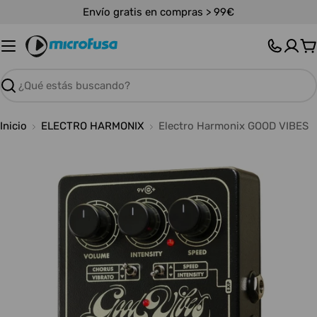
Saltar
Envío gratis en compras > 99€
al
contenido
C
Buscar
Inicio
ELECTRO HARMONIX
Electro Harmonix GOOD VIBES
Abrir medios 0 en modal