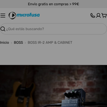
Saltar
Envío gratis en compras > 99€
al
contenido
C
Buscar
Inicio
BOSS
BOSS IR-2 AMP & CABINET
Abrir medios 0 en modal