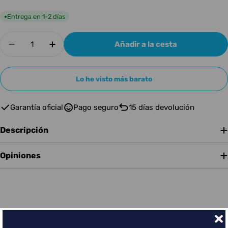
Entrega en 1-2 días
●
Cantidad
Añadir a la cesta
Disminuir cantidad para BOSS IR-2 AMP &amp;
Aumentar cantidad para BOSS IR-2 A
Lo he visto más barato
Garantía oficial
Pago seguro
15 días devolución
Descripción
Opiniones