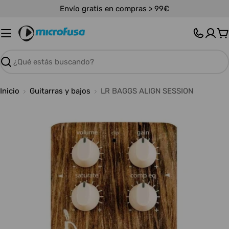
Saltar
Envío gratis en compras > 99€
al
contenido
C
Buscar
Inicio
Guitarras y bajos
LR BAGGS ALIGN SESSION
Abrir medios 0 en modal