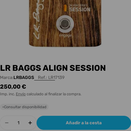
LR BAGGS ALIGN SESSION
Marca:
LRBAGGS
Ref.:
LR17139
Precio
250,00 €
habitual
Imp. inc.
Envío
calculado al finalizar la compra.
Consultar disponibilidad
○
Cantidad
Añadir a la cesta
Disminuir cantidad para LR BAGGS ALIGN SESS
Aumentar cantidad para LR BAGGS AL