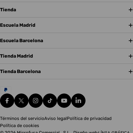
Tienda
Escuela Madrid
Escuela Barcelona
Tienda Madrid
Tienda Barcelona
Métodos
de
pago
Facebook
X (Twitter)
Instagram
tiktok
YouTube
Translation missing: es.g
Términos del servicio
Aviso legal
Política de privacidad
Política de cookies
© 2026
Microfusa Comercial , S.L.
.
Diseño web: