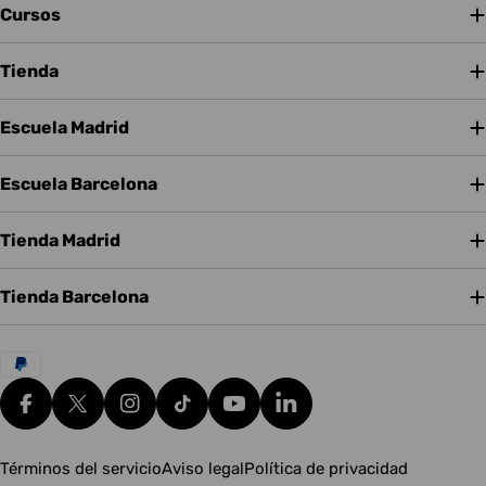
Cursos
Tienda
Escuela Madrid
Escuela Barcelona
Tienda Madrid
Tienda Barcelona
Métodos
de
pago
Facebook
X (Twitter)
Instagram
tiktok
YouTube
Translation missing: es.g
Términos del servicio
Aviso legal
Política de privacidad