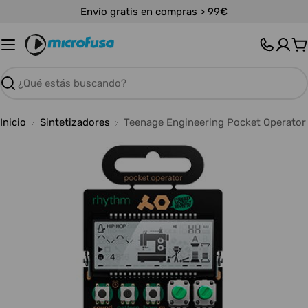
Saltar
Envío gratis en compras > 99€
al
contenido
C
Buscar
Inicio
Sintetizadores
Teenage Engineering Pocket Operator
Abrir medios 0 en modal