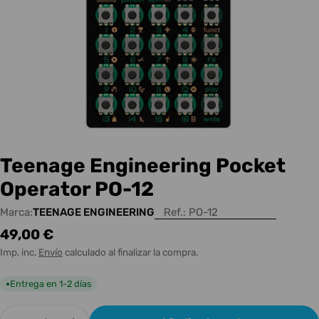
Teenage Engineering Pocket
Operator PO-12
Marca:
TEENAGE ENGINEERING
Ref.:
PO-12
Precio
49,00 €
habitual
Imp. inc.
Envío
calculado al finalizar la compra.
Entrega en 1-2 días
●
Cantidad