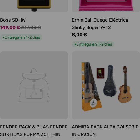
Boss SD-1W
Ernie Ball Juego Eléctrica
149,00 €
202,00 €
Slinky Super 9-42
Precio
Precio
Precio
8,00 €
de
habitual
Entrega en 1-2 días
●
habitual
oferta
Entrega en 1-2 días
●
FENDER PACK 6 PUAS FENDER
ADMIRA PACK ALBA 3/4 SERIE
SURTIDAS FORMA 351 THIN
INICIACIÓN