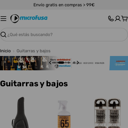
Saltar
Envío gratis en compras > 99€
al
contenido
C
Buscar
Inicio
Guitarras y bajos
C
Guitarras y bajos
o
l
e
c