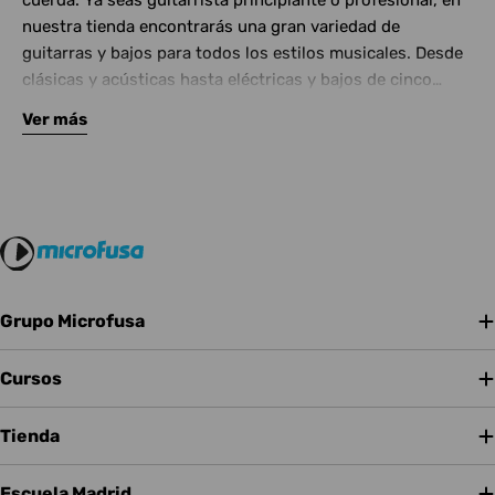
cuerda. Ya seas guitarrista principiante o profesional, en
nuestra tienda encontrarás una gran variedad de
guitarras y bajos para todos los estilos musicales. Desde
clásicas y acústicas hasta eléctricas y bajos de cinco
cuerdas, contamos con las mejores marcas del mercado.
Ver más
Complementa tu instrumento con amplificadores de
calidad y una amplia gama de efectos para crear tu propio
sonido.
Grupo Microfusa
Cursos
Tienda
Escuela Madrid