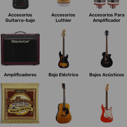
c
i
Accesorios
Accesorios
Accesorios Para
o
Guitarra-bajo
Luthier
Amplificador
n
e
s
:
Amplificadores
Bajo Eléctrico
Bajos Acústicos