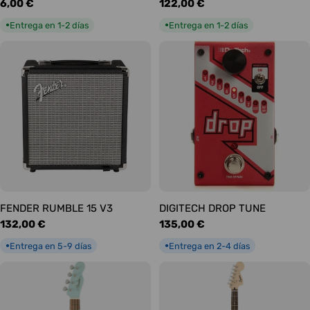
Precio
6,00 €
Precio
122,00 €
habitual
habitual
Entrega en 1-2 días
Entrega en 1-2 días
●
●
FENDER RUMBLE 15 V3
DIGITECH DROP TUNE
Precio
132,00 €
Precio
135,00 €
habitual
habitual
Entrega en 5-9 días
Entrega en 2-4 días
●
●