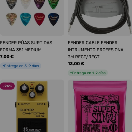
FENDER PÚAS SURTIDAS
FENDER CABLE FENDER
FORMA 351 MEDIUM
INTRUMENTO PROFESIONAL
Precio
7,00 €
3M RECT/RECT
habitual
Precio
13,00 €
Entrega en 5-9 días
●
habitual
Entrega en 1-2 días
●
-26%