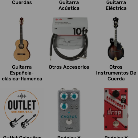
Cuerdas
Guitarra
Guitarra
Acústica
Eléctrica
Guitarra
Otros Accesorios
Otros
Española-
Instrumentos De
clásica-flamenca
Cuerda
Outlet Go!guitar
Pedales Y
Pedales Y