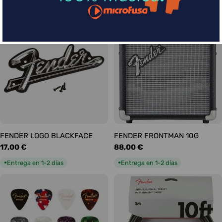
habitual
habitual
Entrega en 1-2 días
Entrega en 1-2 días
●
●
FENDER LOGO BLACKFACE
FENDER FRONTMAN 10G
Precio
17,00 €
Precio
88,00 €
habitual
habitual
Entrega en 1-2 días
Entrega en 1-2 días
●
●