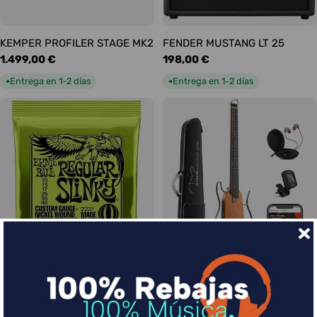
KEMPER PROFILER STAGE MK2
FENDER MUSTANG LT 25
Precio
1.499,00 €
Precio
198,00 €
habitual
habitual
Entrega en 1-2 días
Entrega en 1-2 días
●
●
Ernie Ball Juego Eléctrica
DONNER HUSH-I Silent Guitar
Slinky Regular 10-46
Caoba
Precio
9,00 €
Precio
339,00 €