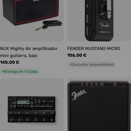
NUX Mighty Air amplificador
FENDER MUSTANG MICRO
Precio
106,00 €
mini guitarra, bajo
habitual
Precio
145,00 €
Consultar disponibilidad
○
habitual
Entrega en 1-2 días
●