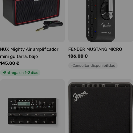
NUX Mighty Air amplificador
FENDER MUSTANG MICRO
Precio
106,00 €
mini guitarra, bajo
habitual
Precio
145,00 €
Consultar disponibilidad
○
habitual
Entrega en 1-2 días
●