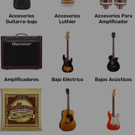
c
i
Accesorios
Accesorios
Accesorios Para
o
Guitarra-bajo
Luthier
Amplificador
n
e
s
:
Amplificadores
Bajo Eléctrico
Bajos Acústicos