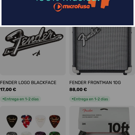
habitual
habitual
Entrega en 1-2 días
Entrega en 1-2 días
●
●
FENDER LOGO BLACKFACE
FENDER FRONTMAN 10G
Precio
17,00 €
Precio
88,00 €
habitual
habitual
Entrega en 1-2 días
Entrega en 1-2 días
●
●