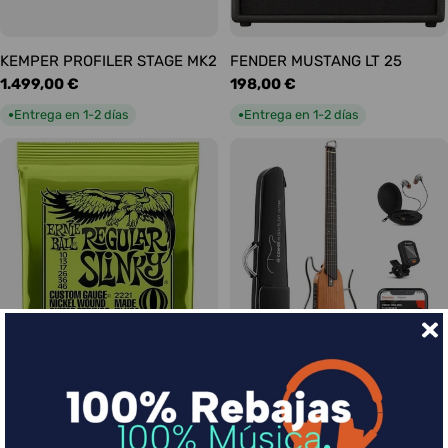
KEMPER PROFILER STAGE MK2
FENDER MUSTANG LT 25
Precio
1.499,00 €
Precio
198,00 €
habitual
habitual
Entrega en 1-2 días
Entrega en 1-2 días
●
●
Ernie Ball Juego Eléctrica
DONNER HUSH-I Silent Guitar
Slinky Regular 10-46
Caoba
Precio
9,00 €
Precio
339,00 €