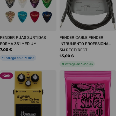
FENDER PÚAS SURTIDAS
FENDER CABLE FENDER
FORMA 351 MEDIUM
INTRUMENTO PROFESIONAL
Precio
7,00 €
3M RECT/RECT
habitual
Precio
13,00 €
Entrega en 5-9 días
●
habitual
Entrega en 1-2 días
●
-26%