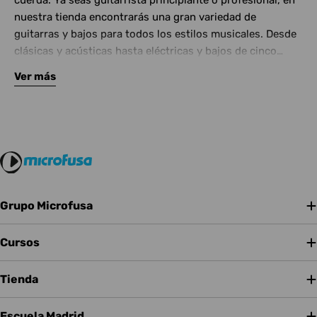
cuerda. Ya seas guitarrista principiante o profesional, en
nuestra tienda encontrarás una gran variedad de
guitarras y bajos para todos los estilos musicales. Desde
clásicas y acústicas hasta eléctricas y bajos de cinco
cuerdas, contamos con las mejores marcas del mercado.
Ver más
Complementa tu instrumento con amplificadores de
calidad y una amplia gama de efectos para crear tu propio
sonido.
Grupo Microfusa
Cursos
Tienda
Escuela Madrid