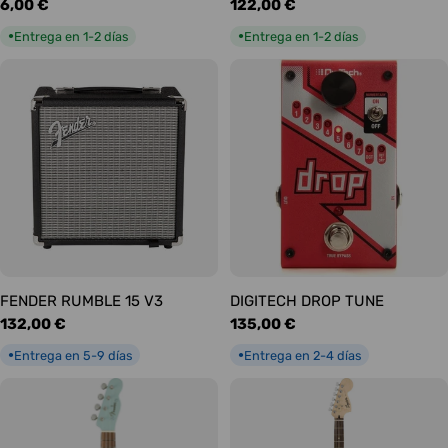
Precio
6,00 €
Precio
122,00 €
habitual
habitual
Entrega en 1-2 días
Entrega en 1-2 días
●
●
FENDER RUMBLE 15 V3
DIGITECH DROP TUNE
Precio
132,00 €
Precio
135,00 €
habitual
habitual
Entrega en 5-9 días
Entrega en 2-4 días
●
●