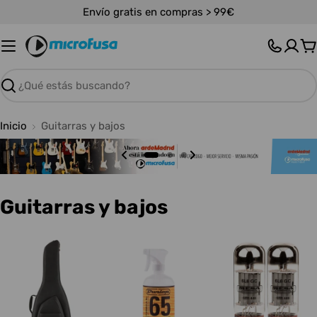
Saltar
Envío gratis en compras > 99€
al
contenido
C
Buscar
Inicio
Guitarras y bajos
C
Guitarras y bajos
o
l
e
c