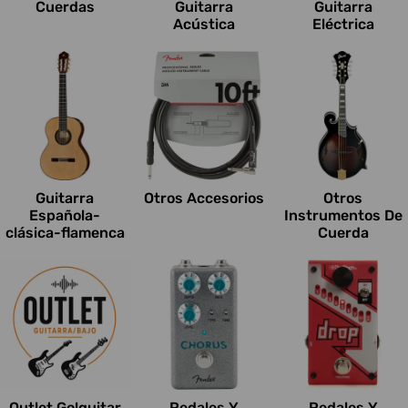
Cuerdas
Guitarra
Guitarra
Acústica
Eléctrica
Guitarra
Otros Accesorios
Otros
Española-
Instrumentos De
clásica-flamenca
Cuerda
Outlet Go!guitar
Pedales Y
Pedales Y