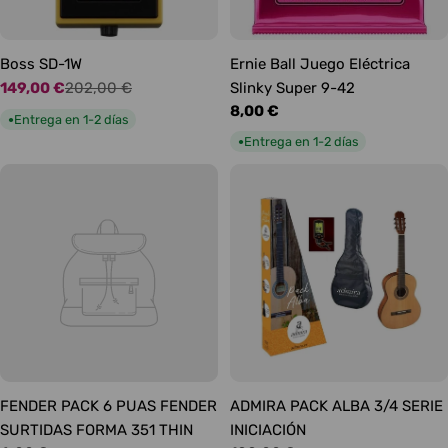
Boss SD-1W
Ernie Ball Juego Eléctrica
149,00 €
202,00 €
Slinky Super 9-42
Precio
Precio
Precio
8,00 €
de
habitual
Entrega en 1-2 días
●
habitual
oferta
Entrega en 1-2 días
●
FENDER PACK 6 PUAS FENDER
ADMIRA PACK ALBA 3/4 SERIE
SURTIDAS FORMA 351 THIN
INICIACIÓN