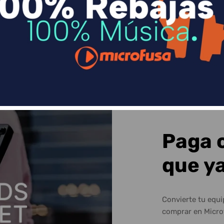
Sequra
Paga 
que y
Convierte tu equ
comprar en Micro