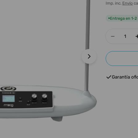
habitua
Imp. inc.
Envío
ca
Entrega en 1-2 
●
Cantidad
Disminui
Abrir medios 1 e
Garantía ofic