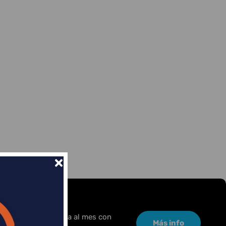
or una pequeña cuota al mes con
Más info