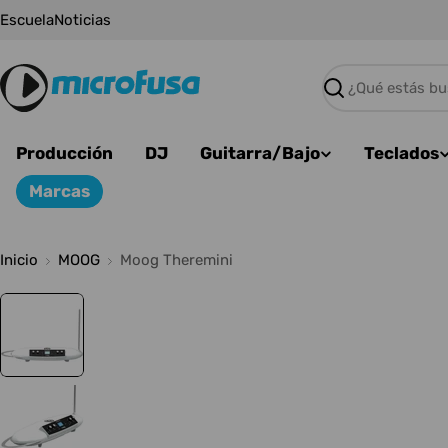
Saltar
Escuela
Noticias
al
contenido
Buscar
Producción
DJ
Guitarra/Bajo
Teclados
Marcas
Inicio
MOOG
Moog Theremini