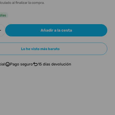
n
l
lculado al finalizar la compra.
días
Añadir a la cesta
r cantidad para Moog Theremini
Aumentar cantidad para Moog Theremini
Lo he visto más barato
n modal
ial
Pago seguro
15 días devolución