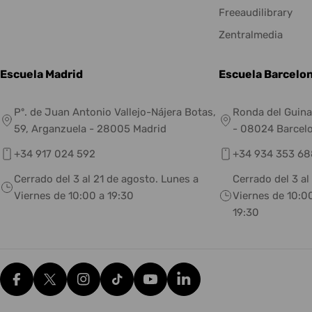
Freeaudilibrary
Zentralmedia
Escuela Madrid
Escuela Barcelo
Pº. de Juan Antonio Vallejo-Nájera Botas,
Ronda del Guina
59, Arganzuela - 28005 Madrid
- 08024 Barcel
+34 917 024 592
+34 934 353 68
Cerrado del 3 al 21 de agosto. Lunes a
Cerrado del 3 al
Viernes de 10:00 a 19:30
Viernes de 10:00
19:30
Facebook
X (Twitter)
Instagram
tiktok
YouTube
Translation missing: es.g