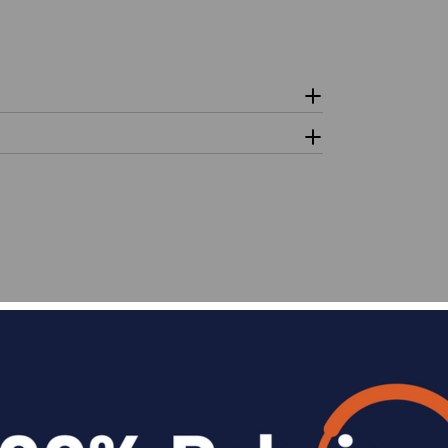
n
Divide en 3 sin coste o hasta en 18 meses p