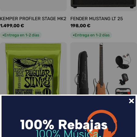
KEMPER PROFILER STAGE MK2
FENDER MUSTANG LT 25
Precio
1.499,00 €
Precio
198,00 €
habitual
habitual
Entrega en 1-2 días
Entrega en 1-2 días
●
●
Ernie Ball Juego Eléctrica
DONNER HUSH-I Silent Guitar
Slinky Regular 10-46
Caoba
Precio
9,00 €
Precio
339,00 €