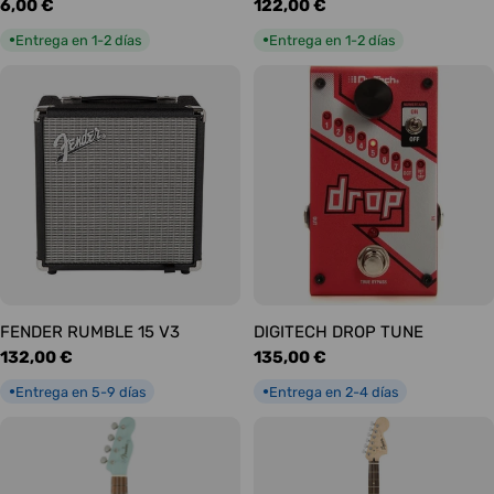
Precio
6,00 €
Precio
122,00 €
habitual
habitual
Entrega en 1-2 días
Entrega en 1-2 días
●
●
FENDER RUMBLE 15 V3
DIGITECH DROP TUNE
Precio
132,00 €
Precio
135,00 €
habitual
habitual
Entrega en 5-9 días
Entrega en 2-4 días
●
●