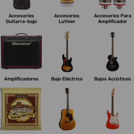
c
i
Accesorios
Accesorios
Accesorios Para
o
Guitarra-bajo
Luthier
Amplificador
n
e
s
:
Amplificadores
Bajo Eléctrico
Bajos Acústicos