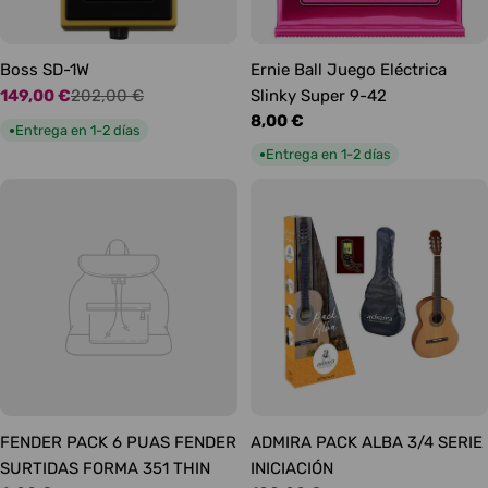
Boss SD-1W
Ernie Ball Juego Eléctrica
149,00 €
202,00 €
Slinky Super 9-42
Precio
Precio
Precio
8,00 €
de
habitual
Entrega en 1-2 días
●
habitual
oferta
Entrega en 1-2 días
●
FENDER PACK 6 PUAS FENDER
ADMIRA PACK ALBA 3/4 SERIE
SURTIDAS FORMA 351 THIN
INICIACIÓN