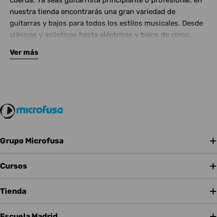
cuerda. Ya seas guitarrista principiante o profesional, en
nuestra tienda encontrarás una gran variedad de
guitarras y bajos para todos los estilos musicales. Desde
clásicas y acústicas hasta eléctricas y bajos de cinco
cuerdas, contamos con las mejores marcas del mercado.
Ver más
Complementa tu instrumento con amplificadores de
calidad y una amplia gama de efectos para crear tu propio
sonido.
Grupo Microfusa
Cursos
Tienda
Escuela Madrid