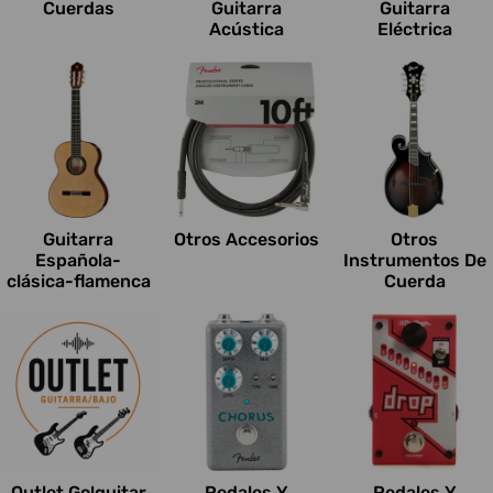
Cuerdas
Guitarra
Guitarra
Acústica
Eléctrica
Guitarra
Otros Accesorios
Otros
Española-
Instrumentos De
clásica-flamenca
Cuerda
Outlet Go!guitar
Pedales Y
Pedales Y