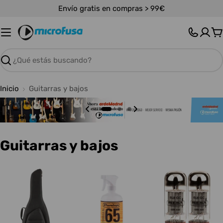
Saltar
Envío gratis en compras > 99€
al
contenido
C
Buscar
Inicio
Guitarras y bajos
C
Guitarras y bajos
o
l
e
c