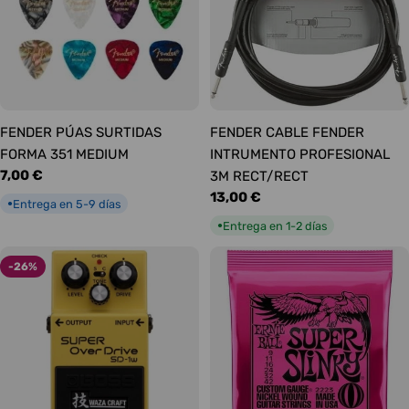
FENDER PÚAS SURTIDAS
FENDER CABLE FENDER
FORMA 351 MEDIUM
INTRUMENTO PROFESIONAL
Precio
7,00 €
3M RECT/RECT
habitual
Precio
13,00 €
Entrega en 5-9 días
●
habitual
Entrega en 1-2 días
●
-26%