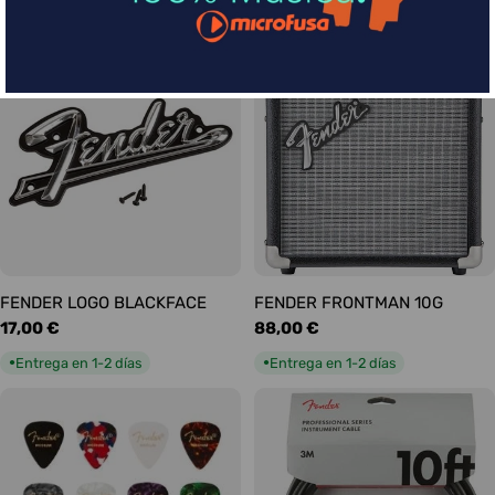
habitual
habitual
Entrega en 1-2 días
Entrega en 1-2 días
●
●
FENDER LOGO BLACKFACE
FENDER FRONTMAN 10G
Precio
17,00 €
Precio
88,00 €
habitual
habitual
Entrega en 1-2 días
Entrega en 1-2 días
●
●