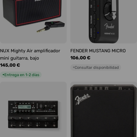
NUX Mighty Air amplificador
FENDER MUSTANG MICRO
Precio
106,00 €
mini guitarra, bajo
habitual
Precio
145,00 €
Consultar disponibilidad
○
habitual
Entrega en 1-2 días
●