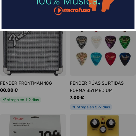
habitual
Entrega en 1-2 días
●
FENDER FRONTMAN 10G
FENDER PÚAS SURTIDAS
Precio
88,00 €
FORMA 351 MEDIUM
habitual
Precio
7,00 €
Entrega en 1-2 días
●
habitual
Entrega en 5-9 días
●