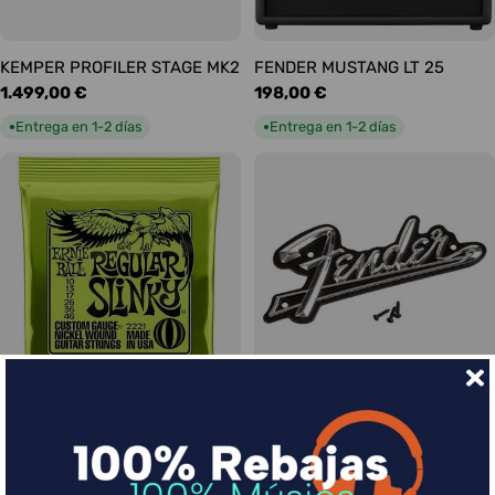
KEMPER PROFILER STAGE MK2
FENDER MUSTANG LT 25
Precio
1.499,00 €
Precio
198,00 €
habitual
habitual
Entrega en 1-2 días
Entrega en 1-2 días
●
●
Ernie Ball Juego Eléctrica
FENDER LOGO BLACKFACE
Precio
17,00 €
Slinky Regular 10-46
habitual
Precio
9,00 €
Entrega en 1-2 días
●