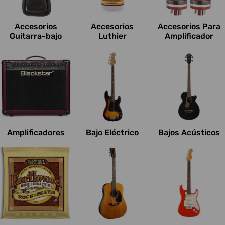
c
i
Accesorios
Accesorios
Accesorios Para
o
Guitarra-bajo
Luthier
Amplificador
n
e
s
:
Amplificadores
Bajo Eléctrico
Bajos Acústicos