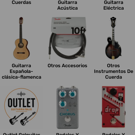
Cuerdas
Guitarra
Guitarra
Acústica
Eléctrica
Guitarra
Otros Accesorios
Otros
Española-
Instrumentos De
clásica-flamenca
Cuerda
Outlet Go!guitar
Pedales Y
Pedales Y