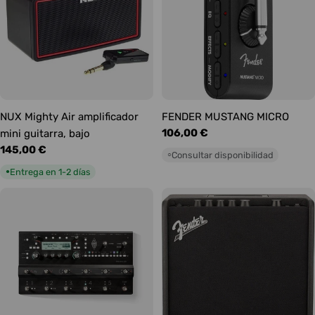
NUX Mighty Air amplificador
FENDER MUSTANG MICRO
Precio
106,00 €
mini guitarra, bajo
habitual
Precio
145,00 €
Consultar disponibilidad
○
habitual
Entrega en 1-2 días
●