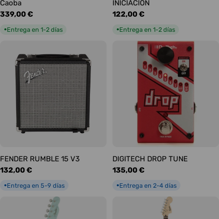
Caoba
INICIACIÓN
Precio
339,00 €
Precio
122,00 €
habitual
habitual
Entrega en 1-2 días
Entrega en 1-2 días
●
●
FENDER RUMBLE 15 V3
DIGITECH DROP TUNE
Precio
132,00 €
Precio
135,00 €
habitual
habitual
Entrega en 5-9 días
Entrega en 2-4 días
●
●