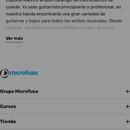
Explora nuestro amplio catálogo de instrumentos de
cuerda. Ya seas guitarrista principiante o profesional, en
nuestra tienda encontrarás una gran variedad de
guitarras y bajos para todos los estilos musicales. Desde
clásicas y acústicas hasta eléctricas y bajos de cinco
cuerdas, contamos con las mejores marcas del mercado.
Ver más
Complementa tu instrumento con amplificadores de
calidad y una amplia gama de efectos para crear tu propio
sonido.
Grupo Microfusa
Cursos
Tienda