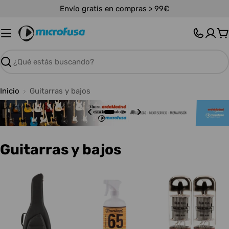
Saltar
Envío gratis en compras > 99€
al
contenido
C
Buscar
Inicio
Guitarras y bajos
C
Guitarras y bajos
o
l
e
c