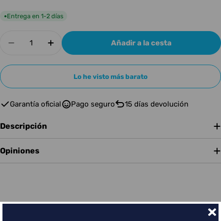
Entrega en 1-2 días
●
Cantidad
Añadir a la cesta
Disminuir cantidad para Boss RC-202
Aumentar cantidad para Boss RC-202
Lo he visto más barato
Garantía oficial
Pago seguro
15 días devolución
Descripción
Opiniones