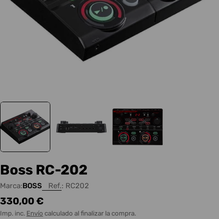
Boss RC-202
Marca:
BOSS
Ref.:
RC202
Precio
330,00 €
habitual
Imp. inc.
Envío
calculado al finalizar la compra.