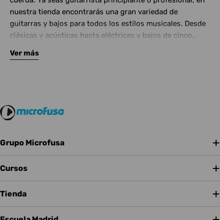
cuerda. Ya seas guitarrista principiante o profesional, en
nuestra tienda encontrarás una gran variedad de
guitarras y bajos para todos los estilos musicales. Desde
clásicas y acústicas hasta eléctricas y bajos de cinco
cuerdas, contamos con las mejores marcas del mercado.
Ver más
Complementa tu instrumento con amplificadores de
calidad y una amplia gama de efectos para crear tu propio
sonido.
Grupo Microfusa
Cursos
Tienda
Escuela Madrid