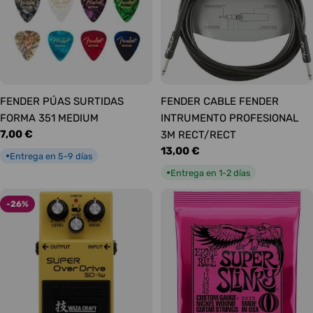
FENDER PÚAS SURTIDAS
FENDER CABLE FENDER
FORMA 351 MEDIUM
INTRUMENTO PROFESIONAL
Precio
7,00 €
3M RECT/RECT
habitual
Precio
13,00 €
Entrega en 5-9 días
●
habitual
Entrega en 1-2 días
●
-26%