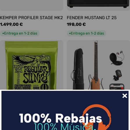
KEMPER PROFILER STAGE MK2
FENDER MUSTANG LT 25
Precio
1.499,00 €
Precio
198,00 €
habitual
habitual
Entrega en 1-2 días
Entrega en 1-2 días
●
●
Ernie Ball Juego Eléctrica
DONNER HUSH-I Silent Guitar
Slinky Regular 10-46
Caoba
Precio
9,00 €
Precio
339,00 €