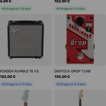
Precio
6,00 €
Precio
122,00 €
habitual
habitual
Entrega en 1-2 días
Entrega en 1-2 días
●
●
FENDER RUMBLE 15 V3
DIGITECH DROP TUNE
Precio
132,00 €
Precio
135,00 €
habitual
habitual
Entrega en 5-9 días
Entrega en 2-4 días
●
●