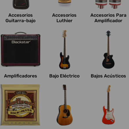
c
i
Accesorios
Accesorios
Accesorios Para
o
Guitarra-bajo
Luthier
Amplificador
n
e
s
:
Amplificadores
Bajo Eléctrico
Bajos Acústicos