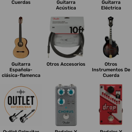
Cuerdas
Guitarra
Guitarra
Acústica
Eléctrica
Guitarra
Otros Accesorios
Otros
Española-
Instrumentos De
clásica-flamenca
Cuerda
Outlet Go!guitar
Pedales Y
Pedales Y