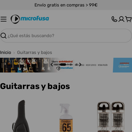
Saltar
Envío gratis en compras > 99€
al
contenido
C
Buscar
Inicio
Guitarras y bajos
C
Guitarras y bajos
o
l
e
c