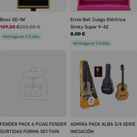
Boss SD-1W
Ernie Ball Juego Eléctrica
149,00 €
202,00 €
Slinky Super 9-42
Precio
Precio
Precio
8,00 €
de
habitual
Entrega en 1-2 días
●
habitual
oferta
Entrega en 1-2 días
●
FENDER PACK 6 PUAS FENDER
ADMIRA PACK ALBA 3/4 SERIE
SURTIDAS FORMA 351 THIN
INICIACIÓN