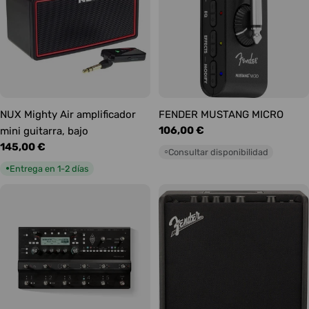
NUX Mighty Air amplificador
FENDER MUSTANG MICRO
Precio
106,00 €
mini guitarra, bajo
habitual
Precio
145,00 €
Consultar disponibilidad
○
habitual
Entrega en 1-2 días
●