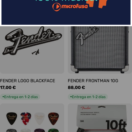
habitual
habitual
Entrega en 1-2 días
Entrega en 1-2 días
●
●
FENDER LOGO BLACKFACE
FENDER FRONTMAN 10G
Precio
17,00 €
Precio
88,00 €
habitual
habitual
Entrega en 1-2 días
Entrega en 1-2 días
●
●