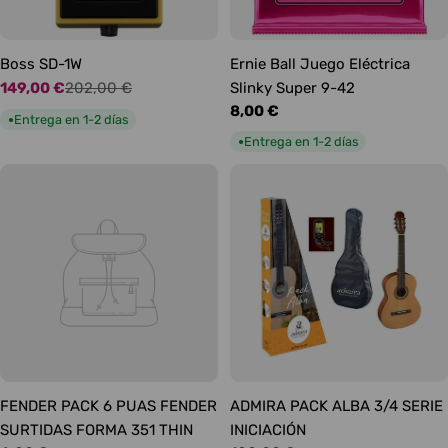
Boss SD-1W
Ernie Ball Juego Eléctrica
149,00 €
202,00 €
Slinky Super 9-42
Precio
Precio
Precio
8,00 €
de
habitual
Entrega en 1-2 días
●
habitual
oferta
Entrega en 1-2 días
●
FENDER PACK 6 PUAS FENDER
ADMIRA PACK ALBA 3/4 SERIE
SURTIDAS FORMA 351 THIN
INICIACIÓN