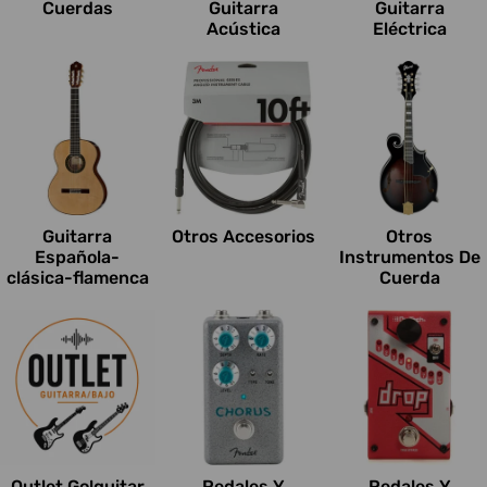
Cuerdas
Guitarra
Guitarra
Acústica
Eléctrica
Guitarra
Otros Accesorios
Otros
Española-
Instrumentos De
clásica-flamenca
Cuerda
Outlet Go!guitar
Pedales Y
Pedales Y