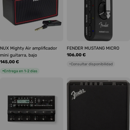
NUX Mighty Air amplificador
FENDER MUSTANG MICRO
Precio
106,00 €
mini guitarra, bajo
habitual
Precio
145,00 €
Consultar disponibilidad
○
habitual
Entrega en 1-2 días
●