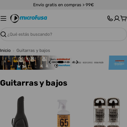
Saltar
Envío gratis en compras > 99€
al
contenido
C
Buscar
Inicio
Guitarras y bajos
C
Guitarras y bajos
o
l
e
c