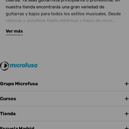
cuerda. Ya seas guitarrista principiante o profesional, en
nuestra tienda encontrarás una gran variedad de
guitarras y bajos para todos los estilos musicales. Desde
clásicas y acústicas hasta eléctricas y bajos de cinco
cuerdas, contamos con las mejores marcas del mercado.
Ver más
Complementa tu instrumento con amplificadores de
calidad y una amplia gama de efectos para crear tu propio
sonido.
Grupo Microfusa
Cursos
Tienda
Escuela Madrid