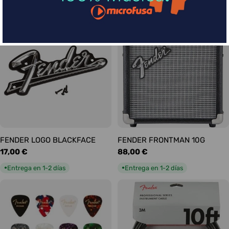
habitual
habitual
Entrega en 1-2 días
Entrega en 1-2 días
●
●
FENDER LOGO BLACKFACE
FENDER FRONTMAN 10G
Precio
17,00 €
Precio
88,00 €
habitual
habitual
Entrega en 1-2 días
Entrega en 1-2 días
●
●