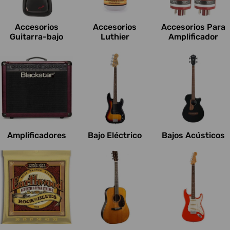
c
i
Accesorios
Accesorios
Accesorios Para
o
Guitarra-bajo
Luthier
Amplificador
n
e
s
:
Amplificadores
Bajo Eléctrico
Bajos Acústicos