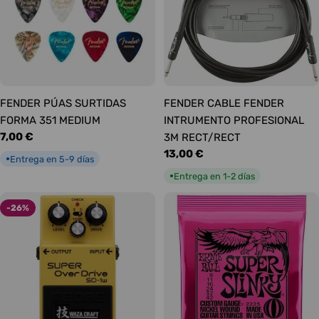
FENDER PÚAS SURTIDAS
FENDER CABLE FENDER
FORMA 351 MEDIUM
INTRUMENTO PROFESIONAL
Precio
7,00 €
3M RECT/RECT
habitual
Precio
13,00 €
Entrega en 5-9 días
●
habitual
Entrega en 1-2 días
●
-26%