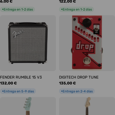
Precio
6,00 €
Precio
122,00 €
habitual
habitual
Entrega en 1-2 días
Entrega en 1-2 días
●
●
FENDER RUMBLE 15 V3
DIGITECH DROP TUNE
Precio
132,00 €
Precio
135,00 €
habitual
habitual
Entrega en 5-9 días
Entrega en 2-4 días
●
●