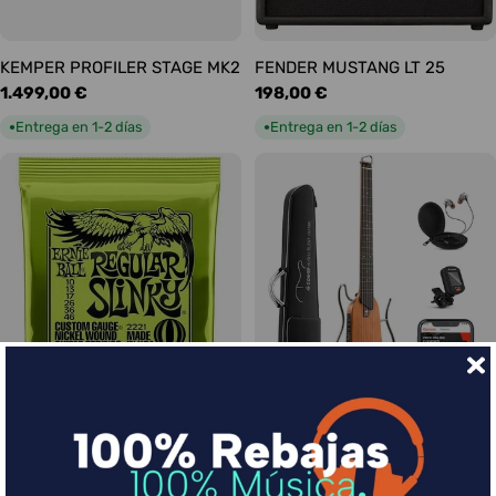
KEMPER PROFILER STAGE MK2
FENDER MUSTANG LT 25
Precio
1.499,00 €
Precio
198,00 €
habitual
habitual
Entrega en 1-2 días
Entrega en 1-2 días
●
●
Ernie Ball Juego Eléctrica
DONNER HUSH-I Silent Guitar
Slinky Regular 10-46
Caoba
Precio
9,00 €
Precio
339,00 €