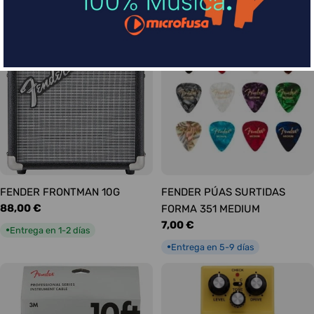
habitual
Entrega en 1-2 días
●
FENDER FRONTMAN 10G
FENDER PÚAS SURTIDAS
Precio
88,00 €
FORMA 351 MEDIUM
habitual
Precio
7,00 €
Entrega en 1-2 días
●
habitual
Entrega en 5-9 días
●