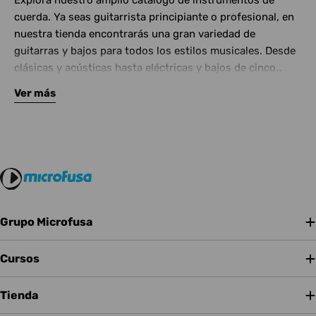
Explora nuestro amplio catálogo de instrumentos de
cuerda. Ya seas guitarrista principiante o profesional, en
nuestra tienda encontrarás una gran variedad de
guitarras y bajos para todos los estilos musicales. Desde
clásicas y acústicas hasta eléctricas y bajos de cinco
cuerdas, contamos con las mejores marcas del mercado.
Ver más
Complementa tu instrumento con amplificadores de
calidad y una amplia gama de efectos para crear tu propio
sonido.
Grupo Microfusa
Cursos
Tienda