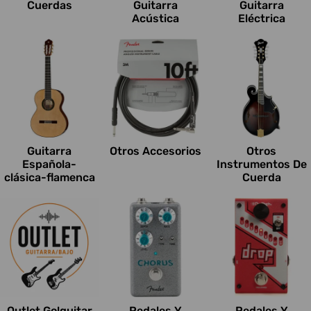
Cuerdas
Guitarra
Guitarra
Acústica
Eléctrica
Guitarra
Otros Accesorios
Otros
Española-
Instrumentos De
clásica-flamenca
Cuerda
Outlet Go!guitar
Pedales Y
Pedales Y