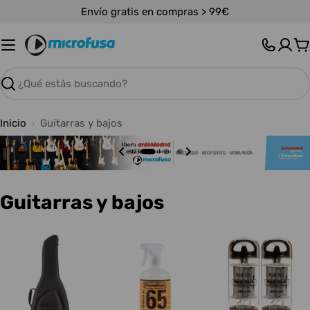
Saltar
Envío gratis en compras > 99€
al
contenido
C
Buscar
Inicio
Guitarras y bajos
C
Guitarras y bajos
o
l
e
c