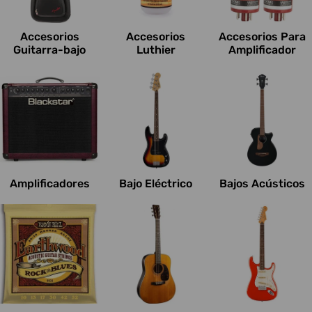
c
i
Accesorios
Accesorios
Accesorios Para
o
Guitarra-bajo
Luthier
Amplificador
n
e
s
:
Amplificadores
Bajo Eléctrico
Bajos Acústicos