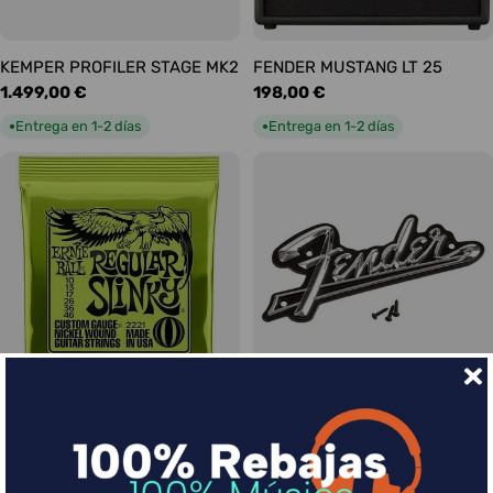
KEMPER PROFILER STAGE MK2
FENDER MUSTANG LT 25
Precio
1.499,00 €
Precio
198,00 €
habitual
habitual
Entrega en 1-2 días
Entrega en 1-2 días
●
●
Ernie Ball Juego Eléctrica
FENDER LOGO BLACKFACE
Precio
17,00 €
Slinky Regular 10-46
habitual
Precio
9,00 €
Entrega en 1-2 días
●