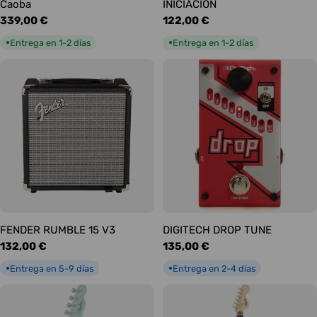
Caoba
INICIACIÓN
Precio
339,00 €
Precio
122,00 €
habitual
habitual
Entrega en 1-2 días
Entrega en 1-2 días
●
●
FENDER RUMBLE 15 V3
DIGITECH DROP TUNE
Precio
132,00 €
Precio
135,00 €
habitual
habitual
Entrega en 5-9 días
Entrega en 2-4 días
●
●