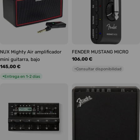
NUX Mighty Air amplificador
FENDER MUSTANG MICRO
Precio
106,00 €
mini guitarra, bajo
habitual
Precio
145,00 €
Consultar disponibilidad
○
habitual
Entrega en 1-2 días
●