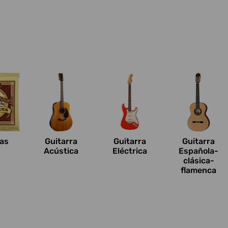
n
as
Guitarra
Guitarra
Guitarra
Acústica
Eléctrica
Española-
clásica-
flamenca