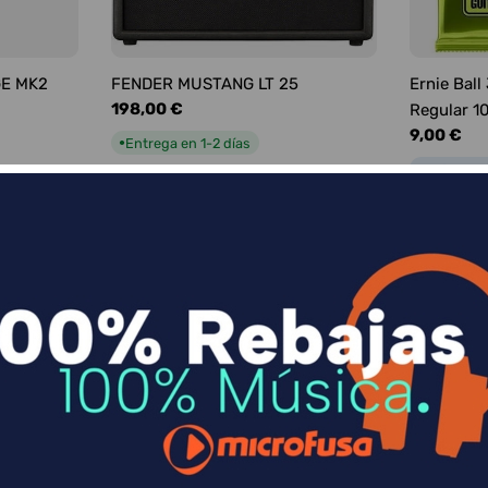
GE MK2
FENDER MUSTANG LT 25
Ernie Ball
Precio
198,00 €
Regular 1
habitual
Precio
9,00 €
Entrega en 1-2 días
●
habitual
Entrega e
●