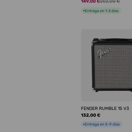
149,00 €
202,00 €
Precio
Precio
de
habitual
Entrega en 1-2 días
●
oferta
FENDER RUMBLE 15 V3
Precio
132,00 €
habitual
Entrega en 5-9 días
●