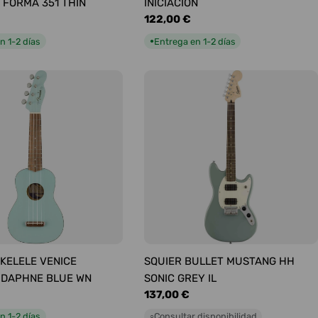
 FORMA 351 THIN
INICIACIÓN
Precio
122,00 €
habitual
n 1-2 días
Entrega en 1-2 días
●
KELELE VENICE
SQUIER BULLET MUSTANG HH
 DAPHNE BLUE WN
SONIC GREY IL
Precio
137,00 €
habitual
n 1-2 días
Consultar disponibilidad
○