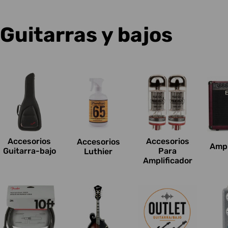
C
Guitarras y bajos
o
l
e
c
Accesorios
Accesorios
Accesorios
Ampl
c
Guitarra-bajo
Para
Luthier
Amplificador
i
o