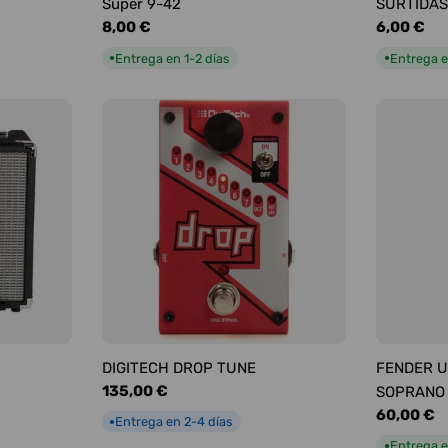
Super 9-42
SURTIDAS
Precio
8,00 €
Precio
6,00 €
habitual
habitual
Entrega en 1-2 días
Entrega e
●
●
DIGITECH DROP TUNE
FENDER U
Precio
135,00 €
SOPRANO
habitual
Precio
60,00 €
Entrega en 2-4 días
●
habitual
Entrega e
●