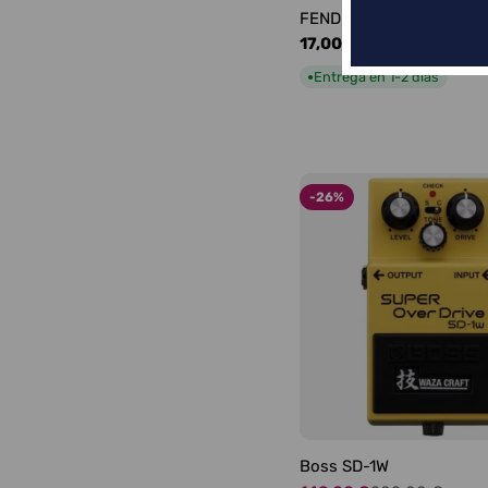
FENDER LOGO BLACKFA
Precio
17,00 €
habitual
Entrega en 1-2 días
●
-26%
Boss SD-1W