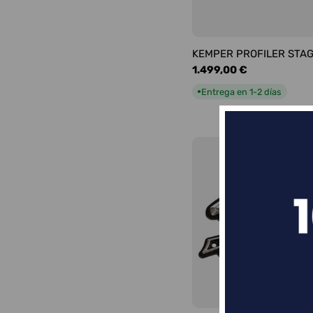
KEMPER PROFILER STA
Precio
1.499,00 €
habitual
Entrega en 1-2 días
●