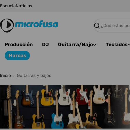
Saltar
Escuela
Noticias
al
contenido
Buscar
Producción
DJ
Guitarra/Bajo
Teclados
Marcas
Inicio
Guitarras y bajos