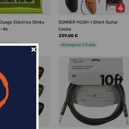
 Juego Eléctrica Slinky
DONNER HUSH-I Silent Guitar
0-46
Caoba
Precio
339,00 €
habitual
n 5-9 días
Entrega en 1-2 días
●