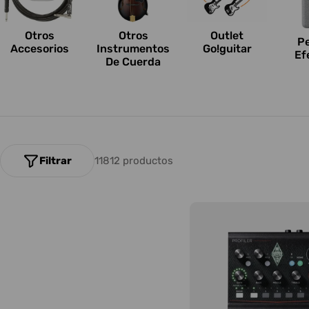
n
e
Otros
Outlet
Otros
P
Accesorios
Go!guitar
Instrumentos
Ef
s
De Cuerda
:
Filtrar
11812 productos