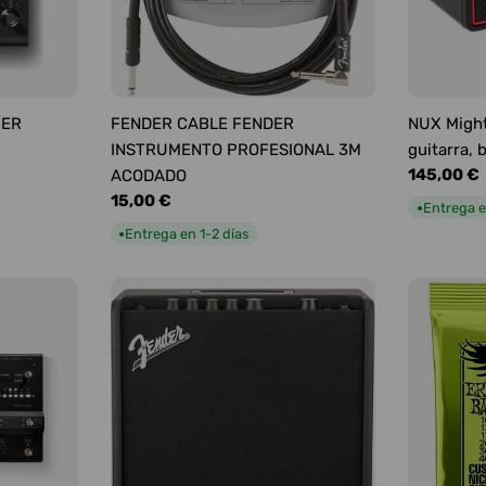
YER
FENDER CABLE FENDER
NUX Might
INSTRUMENTO PROFESIONAL 3M
guitarra, 
Precio
145,00 €
ACODADO
habitual
Precio
15,00 €
Entrega e
●
habitual
Entrega en 1-2 días
●