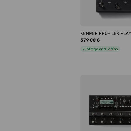
KEMPER PROFILER PLA
Precio
579,00 €
habitual
Entrega en 1-2 días
●