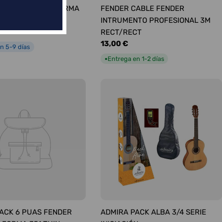
ÚAS SURTIDAS FORMA
FENDER CABLE FENDER
UM
INTRUMENTO PROFESIONAL 3M
RECT/RECT
Precio
13,00 €
n 5-9 días
habitual
Entrega en 1-2 días
●
ACK 6 PUAS FENDER
ADMIRA PACK ALBA 3/4 SERIE