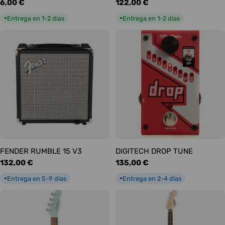
Precio
6,00 €
Precio
122,00 €
habitual
habitual
Entrega en 1-2 días
Entrega en 1-2 días
●
●
FENDER RUMBLE 15 V3
DIGITECH DROP TUNE
Precio
132,00 €
Precio
135,00 €
habitual
habitual
Entrega en 5-9 días
Entrega en 2-4 días
●
●