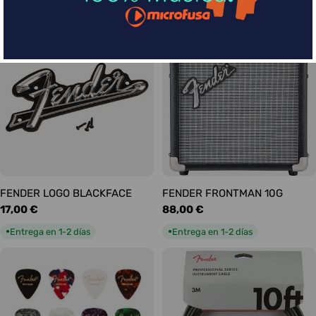
habitual
habitual
Entrega en 5-9 días
Entrega en 1-2 días
●
●
FENDER LOGO BLACKFACE
FENDER FRONTMAN 10G
Precio
17,00 €
Precio
88,00 €
habitual
habitual
Entrega en 1-2 días
Entrega en 1-2 días
●
●