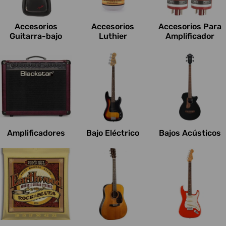
c
i
Accesorios
Accesorios
Accesorios Para
o
Guitarra-bajo
Luthier
Amplificador
n
e
s
:
Amplificadores
Bajo Eléctrico
Bajos Acústicos