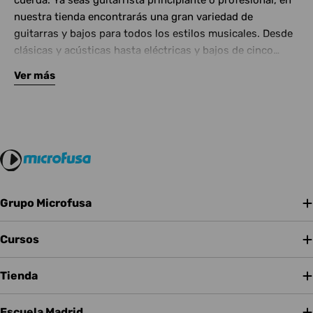
cuerda. Ya seas guitarrista principiante o profesional, en
nuestra tienda encontrarás una gran variedad de
guitarras y bajos para todos los estilos musicales. Desde
clásicas y acústicas hasta eléctricas y bajos de cinco
cuerdas, contamos con las mejores marcas del mercado.
Ver más
Complementa tu instrumento con amplificadores de
calidad y una amplia gama de efectos para crear tu propio
sonido.
Grupo Microfusa
Cursos
Tienda
Escuela Madrid