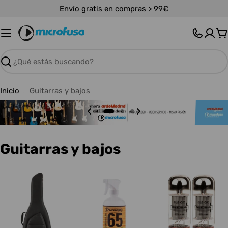
Saltar
Envío gratis en compras > 99€
al
contenido
C
Buscar
Inicio
Guitarras y bajos
C
Guitarras y bajos
o
l
e
c