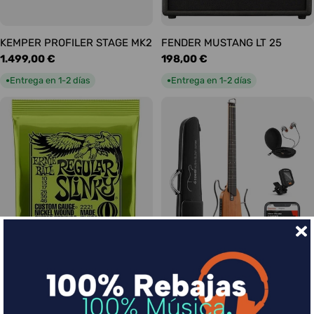
KEMPER PROFILER STAGE MK2
FENDER MUSTANG LT 25
Precio
1.499,00 €
Precio
198,00 €
habitual
habitual
Entrega en 1-2 días
Entrega en 1-2 días
●
●
Ernie Ball Juego Eléctrica
DONNER HUSH-I Silent Guitar
Slinky Regular 10-46
Caoba
Precio
9,00 €
Precio
339,00 €