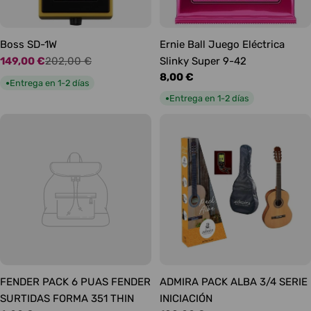
Boss SD-1W
Ernie Ball Juego Eléctrica
149,00 €
202,00 €
Slinky Super 9-42
Precio
Precio
Precio
8,00 €
de
habitual
Entrega en 1-2 días
●
habitual
oferta
Entrega en 1-2 días
●
FENDER PACK 6 PUAS FENDER
ADMIRA PACK ALBA 3/4 SERIE
SURTIDAS FORMA 351 THIN
INICIACIÓN