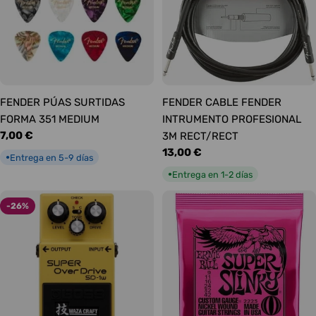
FENDER PÚAS SURTIDAS
FENDER CABLE FENDER
FORMA 351 MEDIUM
INTRUMENTO PROFESIONAL
Precio
7,00 €
3M RECT/RECT
habitual
Precio
13,00 €
Entrega en 5-9 días
●
habitual
Entrega en 1-2 días
●
-26%