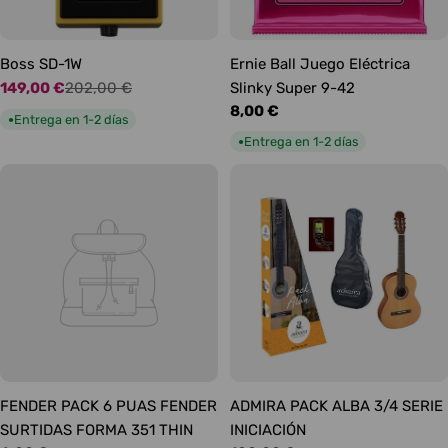
Boss SD-1W
Ernie Ball Juego Eléctrica
149,00 €
202,00 €
Slinky Super 9-42
Precio
Precio
Precio
8,00 €
de
habitual
Entrega en 1-2 días
●
habitual
oferta
Entrega en 1-2 días
●
FENDER PACK 6 PUAS FENDER
ADMIRA PACK ALBA 3/4 SERIE
SURTIDAS FORMA 351 THIN
INICIACIÓN