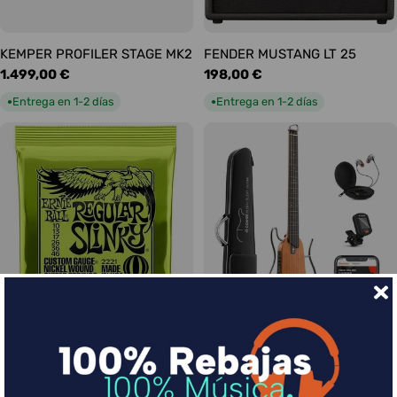
KEMPER PROFILER STAGE MK2
FENDER MUSTANG LT 25
Precio
1.499,00 €
Precio
198,00 €
habitual
habitual
Entrega en 1-2 días
Entrega en 1-2 días
●
●
Ernie Ball Juego Eléctrica
DONNER HUSH-I Silent Guitar
Slinky Regular 10-46
Caoba
Precio
9,00 €
Precio
339,00 €