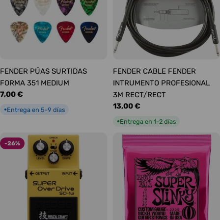
FENDER PÚAS SURTIDAS
FENDER CABLE FENDER
FORMA 351 MEDIUM
INTRUMENTO PROFESIONAL
Precio
7,00 €
3M RECT/RECT
habitual
Precio
13,00 €
Entrega en 5-9 días
●
habitual
Entrega en 1-2 días
●
-26%