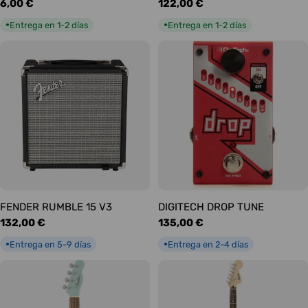
Precio
6,00 €
Precio
122,00 €
habitual
habitual
Entrega en 1-2 días
Entrega en 1-2 días
●
●
FENDER RUMBLE 15 V3
DIGITECH DROP TUNE
Precio
132,00 €
Precio
135,00 €
habitual
habitual
Entrega en 5-9 días
Entrega en 2-4 días
●
●