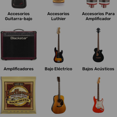
c
i
Accesorios
Accesorios
Accesorios Para
o
Guitarra-bajo
Luthier
Amplificador
n
e
s
:
Amplificadores
Bajo Eléctrico
Bajos Acústicos