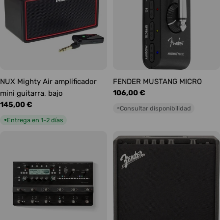
NUX Mighty Air amplificador
FENDER MUSTANG MICRO
Precio
106,00 €
mini guitarra, bajo
habitual
Precio
145,00 €
Consultar disponibilidad
○
habitual
Entrega en 1-2 días
●