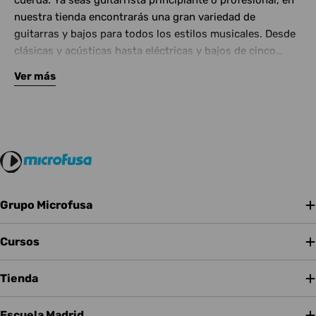
cuerda. Ya seas guitarrista principiante o profesional, en
nuestra tienda encontrarás una gran variedad de
guitarras y bajos para todos los estilos musicales. Desde
clásicas y acústicas hasta eléctricas y bajos de cinco
cuerdas, contamos con las mejores marcas del mercado.
Ver más
Complementa tu instrumento con amplificadores de
calidad y una amplia gama de efectos para crear tu propio
sonido.
Grupo Microfusa
Cursos
Tienda
Escuela Madrid