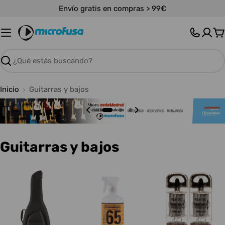
Saltar
Envío gratis en compras > 99€
al
contenido
C
Buscar
Inicio
Guitarras y bajos
C
Guitarras y bajos
o
l
e
c