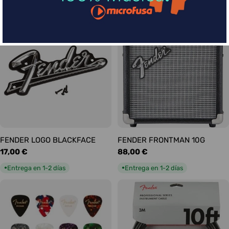
habitual
habitual
Entrega en 1-2 días
Entrega en 1-2 días
●
●
FENDER LOGO BLACKFACE
FENDER FRONTMAN 10G
Precio
17,00 €
Precio
88,00 €
habitual
habitual
Entrega en 1-2 días
Entrega en 1-2 días
●
●