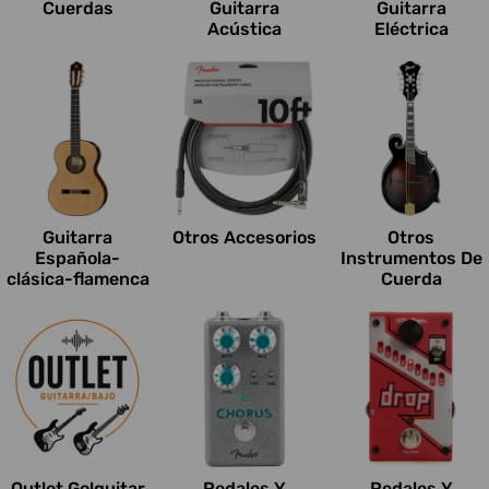
Cuerdas
Guitarra
Guitarra
Acústica
Eléctrica
Guitarra
Otros Accesorios
Otros
Española-
Instrumentos De
clásica-flamenca
Cuerda
Outlet Go!guitar
Pedales Y
Pedales Y